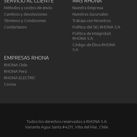
SERVICIO AL CLIENTE
MÁS RHONA
Métodos y costos de envío
Nuestra Empresa
Cambios y devoluciones
Nuestras Sucursales
Términos y Condiciones
Trabaja con Nosotros
Contáctanos
Política del SIG RHONA S.A.
Política de Integridad
RHONA S.A.
Código de Ética RHONA
S.A.
EMPRESAS RHONA
RHONA Chile
RHONA Perú
RHONA ELECTRIC
Covisa
Todos los derechos reservados a RHONA S.A.
Variante Agua Santa #4211, Viña del Mar, Chile.