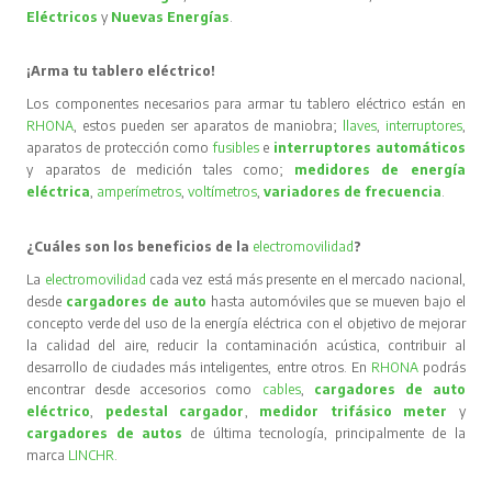
Eléctricos
y
Nuevas Energías
.
¡Arma tu tablero eléctrico!
Los componentes necesarios para armar tu tablero eléctrico están en
RHONA
, estos pueden ser aparatos de maniobra;
llaves
,
interruptores
,
aparatos de protección como
fusibles
e
interruptores automáticos
y aparatos de medición tales como;
medidores de energía
eléctrica
,
amperímetros
,
voltímetros
,
variadores de frecuencia
.
¿Cuáles son los beneficios de la
electromovilidad
?
La
electromovilidad
cada vez está más presente en el mercado nacional,
desde
cargadores de auto
hasta automóviles que se mueven bajo el
concepto verde del uso de la energía eléctrica con el objetivo de mejorar
la calidad del aire, reducir la contaminación acústica, contribuir al
desarrollo de ciudades más inteligentes, entre otros. En
RHONA
podrás
encontrar desde accesorios como
cables
,
cargadores de auto
eléctrico
,
pedestal cargador
,
medidor trifásico meter
y
cargadores de autos
de última tecnología, principalmente de la
marca
LINCHR
.