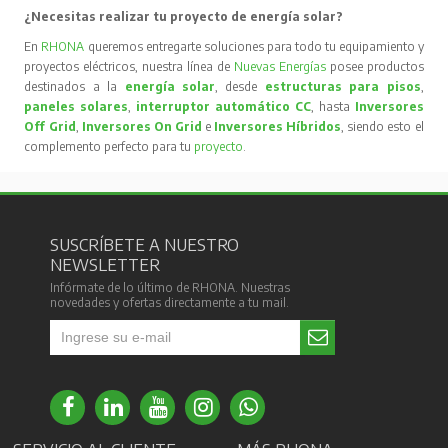
¿Necesitas realizar tu proyecto de energía solar?
En
RHONA
queremos entregarte soluciones para todo tu equipamiento y
proyectos eléctricos, nuestra línea de
Nuevas Energías
posee productos
destinados a la
energía solar
, desde
estructuras para pisos
,
paneles solares
,
interruptor automático CC
, hasta
Inversores
Off Grid
,
Inversores On Grid
e
Inversores Híbridos
, siendo esto el
complemento perfecto para tu
proyecto
.
SUSCRÍBETE A NUESTRO
NEWSLETTER
Infórmate de lo último de RHONA. Nuestras
novedades y ofertas directamente a tu mail.