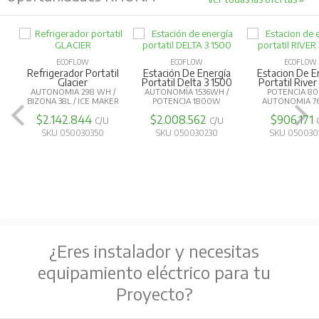
ECOFLOW
ECOFLOW
ECOFLOW
Refrigerador Portatil
Estación De Energía
Estacion De E
Glacier
Portatil Delta 3 1500
Portatil River
AUTONOMIA 298 WH /
AUTONOMÍA 1536WH /
POTENCIA 8
BIZONA 38L / ICE MAKER
POTENCIA 1800W
AUTONOMIA 7
$2.142.844
$2.008.562
$906.171
C/U
C/U
SKU 050030350
SKU 050030230
SKU 050030
¿Eres instalador y necesitas
equipamiento eléctrico para tu
Proyecto?