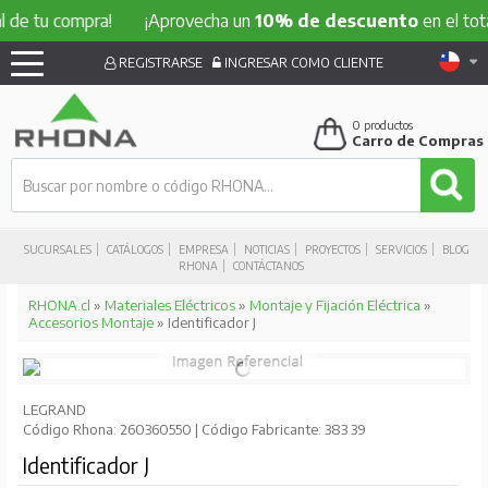
de tu compra!
¡Aprovecha un
10% de descuento
en el total
REGISTRARSE
INGRESAR COMO CLIENTE
0
productos
Carro de Compras
SUCURSALES
CATÁLOGOS
EMPRESA
NOTICIAS
PROYECTOS
SERVICIOS
BLOG
RHONA
CONTÁCTANOS
RHONA.cl
»
Materiales Eléctricos
»
Montaje y Fijación Eléctrica
»
Accesorios Montaje
» Identificador J
LEGRAND
Código Rhona: 260360550 | Código Fabricante: 383 39
Identificador J