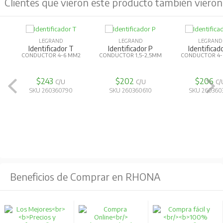
Clientes que vieron este producto también vieron
LEGRAND
LEGRAND
LEGRAND
Identificador 3
Identificador 8
Riel Din 15
CONDUCTOR 4-6 MM2
CONDUCTOR 4-6 MM2
SIMETRICO - TI
METROS
$206
$206
$58.523
C/U
C/U
SKU 260360330
SKU 260360380
SKU 260330
Beneficios de Comprar en RHONA