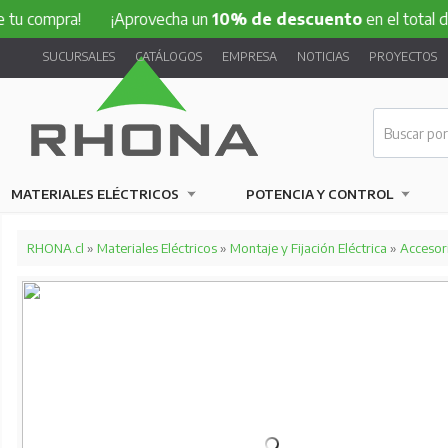
pra!
¡Aprovecha un
10% de descuento
en el total de tu co
SUCURSALES
CATÁLOGOS
EMPRESA
NOTICIAS
PROYECTOS
MATERIALES ELÉCTRICOS
POTENCIA Y CONTROL
RHONA.cl
»
Materiales Eléctricos
»
Montaje y Fijación Eléctrica
»
Accesor