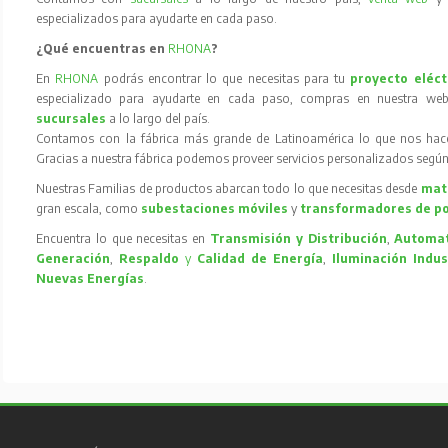
especializados para ayudarte en cada paso.
¿Qué encuentras en
RHONA
?
En
RHONA
podrás encontrar lo que necesitas para tu
proyecto eléct
especializado para ayudarte en cada paso, compras en nuestra web
sucursales
a lo largo del país.
Contamos con la fábrica más grande de Latinoamérica lo que nos hace l
Gracias a nuestra fábrica podemos proveer servicios personalizados según
Nuestras Familias de productos abarcan todo lo que necesitas desde
mate
gran escala, como
subestaciones móviles
y
transformadores de p
Encuentra lo que necesitas en
Transmisión y Distribución
,
Automat
Generación
,
Respaldo
y
Calidad de Energía
,
Iluminación Indus
Nuevas Energías
.