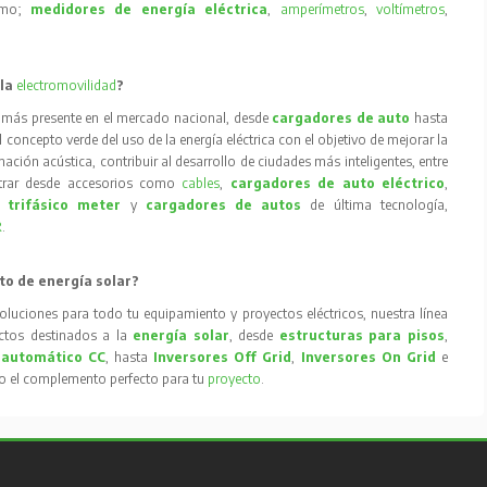
como;
medidores de energía eléctrica
,
amperímetros
,
voltímetros
,
 la
electromovilidad
?
 más presente en el mercado nacional, desde
cargadores de auto
hasta
concepto verde del uso de la energía eléctrica con el objetivo de mejorar la
inación acústica, contribuir al desarrollo de ciudades más inteligentes, entre
trar desde accesorios como
cables
,
cargadores de auto eléctrico
,
 trifásico meter
y
cargadores de autos
de última tecnología,
R
.
to de energía solar?
oluciones para todo tu equipamiento y proyectos eléctricos, nuestra línea
tos destinados a la
energía solar
, desde
estructuras para pisos
,
 automático CC
, hasta
Inversores Off Grid
,
Inversores On Grid
e
to el complemento perfecto para tu
proyecto
.