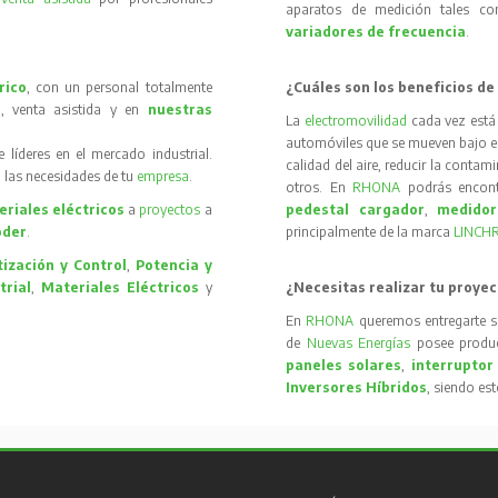
aparatos de medición tales 
variadores de frecuencia
.
rico
, con un personal totalmente
¿Cuáles son los beneficios de
, venta asistida y en
nuestras
La
electromovilidad
cada vez está
automóviles que se mueven bajo el 
íderes en el mercado industrial.
calidad del aire, reducir la contam
 las necesidades de tu
empresa
.
otros. En
RHONA
podrás encon
riales eléctricos
a
proyectos
a
pedestal cargador
,
medidor
oder
.
principalmente de la marca
LINCH
ización y Control
,
Potencia y
trial
,
Materiales Eléctricos
y
¿Necesitas realizar tu proyec
En
RHONA
queremos entregarte s
de
Nuevas Energías
posee produc
paneles solares
,
interruptor
Inversores Híbridos
, siendo es