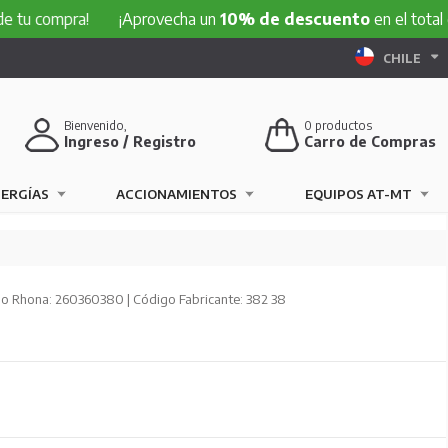
mpra!
¡Aprovecha un
10% de descuento
en el total de tu c
CHILE
Bienvenido,
0
productos
Ingreso / Registro
Carro de Compras
NERGÍAS
ACCIONAMIENTOS
EQUIPOS AT-MT
o Rhona: 260360380 | Código Fabricante: 382 38