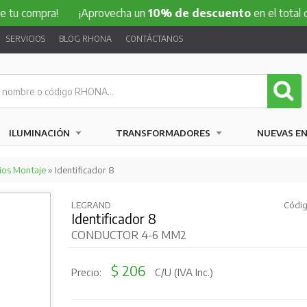
mpra!
¡Aprovecha un
10% de descuento
en el total de tu co
SERVICIOS
BLOG RHONA
CONTÁCTANOS
ILUMINACIÓN
TRANSFORMADORES
NUEVAS E
ios Montaje
» Identificador 8
LEGRAND
Códig
Identificador 8
CONDUCTOR 4-6 MM2
$ 206
Precio:
C/U (IVA Inc.)