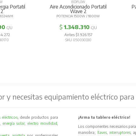
OW
ECOFLOW
gia Portatil
Aire Acondicionado Portatil
P
 2
Wave 2
 1024WH
POTENCIA 1500W / 1800W
90
$
1.348.310
C/U
C/U
14.272
Antes $1.926.157
30170
SKU 050030330
or y necesitas equipamiento eléctrico para
 eléctricos
, desde productos para
¡Arma tu tablero eléctrico!
,
energía solar
,
electro movilidad
,
Los componentes necesarios para 
maniobra;
llaves
,
interruptores
, 
y
venta asistida
por profesionales