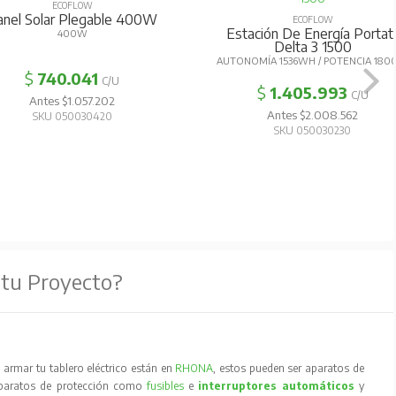
ECOFLOW
anel Solar Plegable 400W
ECOFLOW
Estación De Energía Portati
400W
Delta 3 1500
AUTONOMÍA 1536WH / POTENCIA 18
$
740.041
C/U
$
1.405.993
C/U
Antes $1.057.202
Antes $2.008.562
SKU 050030420
SKU 050030230
 tu Proyecto?
armar tu tablero eléctrico están en
RHONA
, estos pueden ser aparatos de
aparatos de protección como
fusibles
e
interruptores automáticos
y