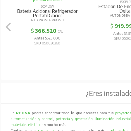
ECOFL
Estacion De Ener
ECOFLOW
Delta
Bateria Adicional Refrigerador
Portatil Glacier
AUTONOMIA
AUTONOMIA 298 WH
$
919.9
$
366.520
C/U
Antes $1.3
Antes $523.600
SKU 0500
SKU 050030360
¿Eres instalad
En
RHONA
podrás encontrar todo lo que necesitas para tus
proyectos
automatización y control
,
potencia y generación
,
iluminación industrial
materiales eléctricos
y mucho más…
Contamos con
sucursales
a lo largo de nuestro país,
venta web