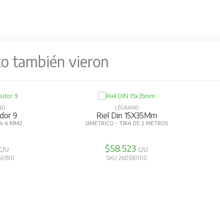
to también vieron
ND
LEGRAND
ador 9
Riel Din 15X35Mm
4-6 MM2
SIMETRICO - TIRA DE 2 METROS
$58.523
C/U
C/U
60390
SKU 260330100