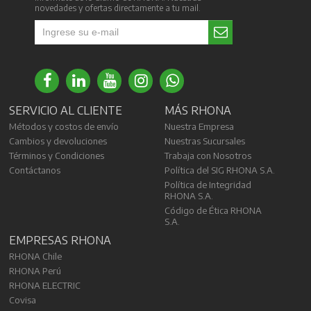
novedades y ofertas directamente a tu mail.
SERVICIO AL CLIENTE
MÁS RHONA
Métodos y costos de envío
Nuestra Empresa
Cambios y devoluciones
Nuestras Sucursales
Términos y Condiciones
Trabaja con Nosotros
Contáctanos
Política del SIG RHONA S.A.
Política de Integridad
RHONA S.A.
Código de Ética RHONA
S.A.
EMPRESAS RHONA
RHONA Chile
RHONA Perú
RHONA ELECTRIC
Covisa