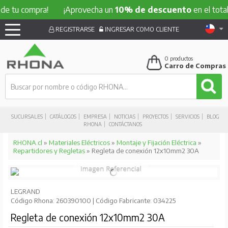
de tu compra!
¡Aprovecha un
10% de descuento
en el total
REGISTRARSE
INGRESAR COMO CLIENTE
0
productos
Carro de Compras
SUCURSALES
CATÁLOGOS
EMPRESA
NOTICIAS
PROYECTOS
SERVICIOS
BLOG
RHONA
CONTÁCTANOS
RHONA.cl
»
Materiales Eléctricos
»
Montaje y Fijación Eléctrica
»
Repartidores y Regletas
» Regleta de conexión 12x10mm2 30A
LEGRAND
Código Rhona: 260390100 | Código Fabricante: 034225
Regleta de conexión 12x10mm2 30A