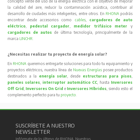
concepto verde del uso de la energía eléctrica con el objetivo de mejorar
la calidad del aire, reducir la contaminación acústica, contribuir al
desarrollo de ciudades más inteligentes, entre otros. En
RHONA
podrás
encontrar desde accesorios como
cables
,
cargadores de auto
eléctrico
,
pedestal cargador
,
medidor trifásico meter
y
cargadores de autos
de última tecnología, principalmente de la
marca
LINCHR
.
¿Necesitas realizar tu proyecto de energía solar?
En
RHONA
queremos entregarte soluciones para todo tu equipamiento y
proyectos eléctricos, nuestra línea de
Nuevas Energías
posee productos
destinados a la
energía solar
, desde
estructuras para pisos
,
paneles solares
,
interruptor automático CC
, hasta
Inversores
Off Grid
,
Inversores On Grid
e
Inversores Híbridos
, siendo esto el
complemento perfecto para tu
proyecto
.
SUSCRÍBETE A NUESTRO
NEWSLETTER
Infórmate de lo último de RHONA. Nuestras