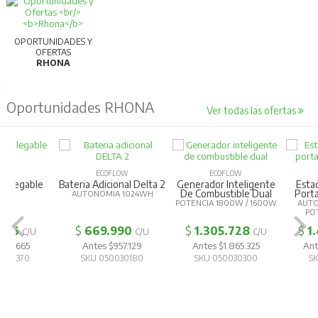
OPORTUNIDADES Y
OFERTAS
RHONA
Oportunidades RHONA
Ver todas las ofertas
ECOFLOW
ECOFLOW
ECOFLOW
Bateria Adicional Delta 2
Generador Inteligente
Estación De E
De Combustible Dual
Portatil Delta
AUTONOMIA 1024WH
POTENCIA 1800W / 1600W
AUTONOMÍA 15
POTENCIA 1
$
669.990
$
1.305.728
$
1.405.99
C/U
C/U
Antes $957.129
Antes $1.865.325
Antes $2.00
SKU 050030180
SKU 050030300
SKU 050030