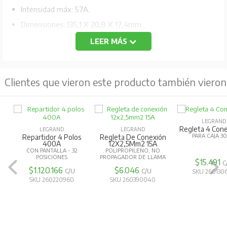
Intensidad máx: 57A.
Dimensiones: 135,1 X 20,8 X 17,4mm.
LEER MÁS
Clientes que vieron este producto también vieron
LEGRAND
Regleta 4 Con
LEGRAND
LEGRAND
PARA CAJA 30
Repartidor 4 Polos
Regleta De Conexión
400A
12X2,5Mm2 15A
CON PANTALLA - 32
POLIPROPILENO, NO
POSICIONES
PROPAGADOR DE LLAMA
$15.491
C
$1.120.166
$6.046
C/U
C/U
SKU 260130
SKU 260220960
SKU 260390040