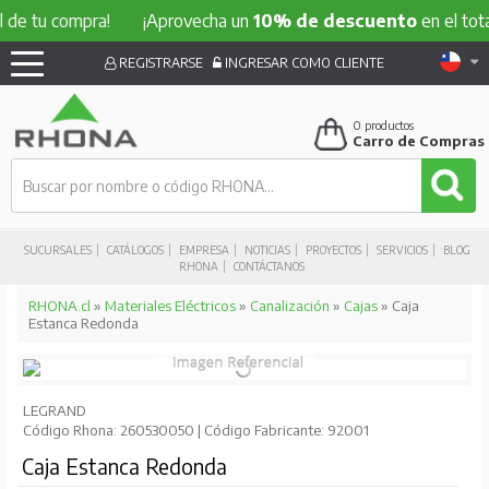
 compra!
¡Aprovecha un
10% de descuento
en el total de t
REGISTRARSE
INGRESAR COMO CLIENTE
0
productos
Carro de Compras
SUCURSALES
CATÁLOGOS
EMPRESA
NOTICIAS
PROYECTOS
SERVICIOS
BLOG
RHONA
CONTÁCTANOS
RHONA.cl
»
Materiales Eléctricos
»
Canalización
»
Cajas
» Caja
Estanca Redonda
LEGRAND
Código Rhona: 260530050 | Código Fabricante: 92001
Caja Estanca Redonda