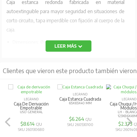
Caja estanca redonda fabricada en material
autoextinguible para mayor seguridad en situaciones de
corto circuito, tapa imperdible con fijación al cuerpo de la
caja.
Dimensiones: Ø 60x40MM
LEER MÁS
Entradas: 4 - Tipo Cono
Grado de protección: IP55
Clientes que vieron este producto también vieron
Código Fabricante: 092001
LEGRAND
Caja Estanca Cuadrada
LEGRAND
LEGRAND
65X65X40 MM
Caja De Derivación
Caja Chuqui / 
Empotrable
Módulos
USO GENERAL
LH - BLANC
123X86X49
$6.264
C/U
$8.614
$2.373
C/U
C
SKU 260530100
SKU 260130680
SKU 260140