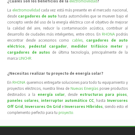
¿Cuáles son los beneficios de la
electromovilidad
?
La
electromovilidad
cada vez está más presente en el mercado nacional,
desde
cargadores de auto
hasta automóviles que se mueven bajo el
concepto verde del uso de la energía eléctrica con el objetivo de mejorar
la calidad del aire, reducir la contaminación acústica, contribuir al
desarrollo de ciudades más inteligentes, entre otros. En
RHONA
podrás
encontrar desde accesorios como
cables
,
cargadores de auto
eléctrico
,
pedestal cargador
,
medidor trifásico meter
y
cargadores de autos
de última tecnología, principalmente de la
marca
LINCHR
.
¿Necesitas realizar tu proyecto de energía solar?
En
RHONA
queremos entregarte soluciones para todo tu equipamiento y
proyectos eléctricos, nuestra línea de
Nuevas Energías
posee productos
destinados a la
energía solar
, desde
estructuras para pisos
,
paneles solares
,
interruptor automático CC
, hasta
Inversores
Off Grid
,
Inversores On Grid
e
Inversores Híbridos
, siendo esto el
complemento perfecto para tu
proyecto
.