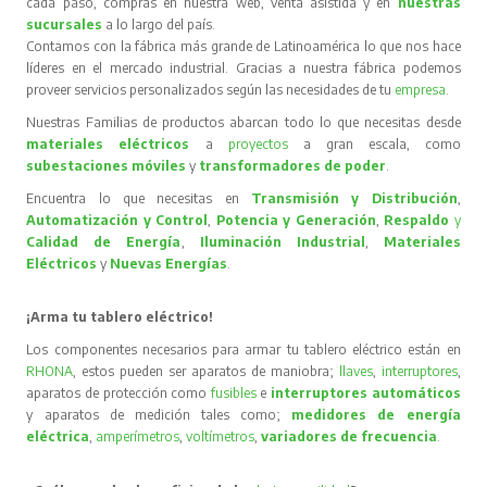
cada paso, compras en nuestra web, venta asistida y en
nuestras
sucursales
a lo largo del país.
Contamos con la fábrica más grande de Latinoamérica lo que nos hace
líderes en el mercado industrial. Gracias a nuestra fábrica podemos
proveer servicios personalizados según las necesidades de tu
empresa
.
Nuestras Familias de productos abarcan todo lo que necesitas desde
materiales eléctricos
a
proyectos
a gran escala, como
subestaciones móviles
y
transformadores de poder
.
Encuentra lo que necesitas en
Transmisión y Distribución
,
Automatización y Control
,
Potencia y Generación
,
Respaldo
y
Calidad de Energía
,
Iluminación Industrial
,
Materiales
Eléctricos
y
Nuevas Energías
.
¡Arma tu tablero eléctrico!
Los componentes necesarios para armar tu tablero eléctrico están en
RHONA
, estos pueden ser aparatos de maniobra;
llaves
,
interruptores
,
aparatos de protección como
fusibles
e
interruptores automáticos
y aparatos de medición tales como;
medidores de energía
eléctrica
,
amperímetros
,
voltímetros
,
variadores de frecuencia
.