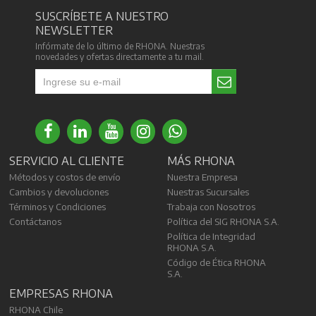
SUSCRÍBETE A NUESTRO
NEWSLETTER
Infórmate de lo último de RHONA. Nuestras
novedades y ofertas directamente a tu mail.
SERVICIO AL CLIENTE
MÁS RHONA
Métodos y costos de envío
Nuestra Empresa
Cambios y devoluciones
Nuestras Sucursales
Términos y Condiciones
Trabaja con Nosotros
Contáctanos
Política del SIG RHONA S.A.
Política de Integridad
RHONA S.A.
Código de Ética RHONA
S.A.
EMPRESAS RHONA
RHONA Chile