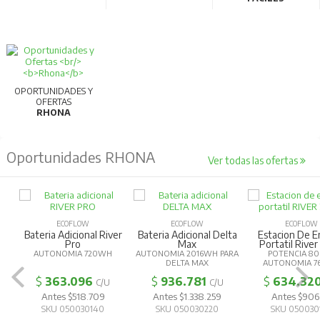
OPORTUNIDADES Y
OFERTAS
RHONA
Oportunidades RHONA
Ver todas las ofertas
ECOFLOW
ECOFLOW
ECOFLOW
Bateria Adicional River
Bateria Adicional Delta
Estacion De E
Pro
Max
Portatil River
AUTONOMIA 720WH
AUTONOMIA 2016WH PARA
POTENCIA 8
DELTA MAX
AUTONOMIA 7
$
363.096
$
936.781
$
634.32
C/U
C/U
Antes $518.709
Antes $1.338.259
Antes $906.
SKU 050030140
SKU 050030220
SKU 050030