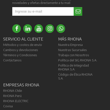
novedades y ofertas directamente a tu mail.
SERVICIO AL CLIENTE
MÁS RHONA
Métodos y costos de envío
Nuestra Empresa
Cambios y devoluciones
Nuestras Sucursales
Términos y Condiciones
Trabaja con Nosotros
Contáctanos
Política del SIG RHONA S.A.
Política de Integridad
RHONA S.A.
Código de Ética RHONA
S.A.
EMPRESAS RHONA
RHONA Chile
RHONA Perú
RHONA ELECTRIC
Covisa