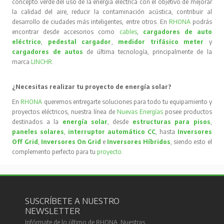
concepto verde del uso de la energía eléctrica con el objetivo de mejorar
la calidad del aire, reducir la contaminación acústica, contribuir al
desarrollo de ciudades más inteligentes, entre otros. En
RHONA
podrás
encontrar desde accesorios como
cables
,
cargadores de auto
eléctrico
,
pedestal cargador
,
medidor trifásico meter
y
cargadores de autos
de última tecnología, principalmente de la
marca
LINCHR
.
¿Necesitas realizar tu proyecto de energía solar?
En
RHONA
queremos entregarte soluciones para todo tu equipamiento y
proyectos eléctricos, nuestra línea de
Nuevas Energías
posee productos
destinados a la
energía solar
, desde
estructuras para pisos
,
paneles solares
,
interruptor automático CC
, hasta
Inversores
Off Grid
,
Inversores On Grid
e
Inversores Híbridos
, siendo esto el
complemento perfecto para tu
proyecto
.
SUSCRÍBETE A NUESTRO
NEWSLETTER
Infórmate de lo último de RHONA. Nuestras