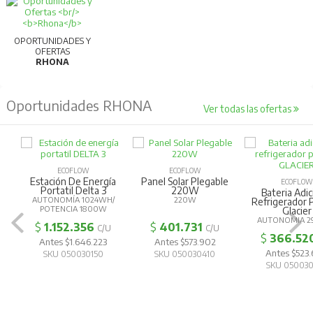
OPORTUNIDADES Y
OFERTAS
RHONA
Oportunidades RHONA
Ver todas las ofertas
ECOFLOW
ECOFLOW
Estación De Energía
Panel Solar Plegable
ECOFLOW
Portatil Delta 3
220W
Bateria Adic
AUTONOMÍA 1024WH/
220W
Refrigerador P
POTENCIA 1800W
Glacier
AUTONOMIA 2
$
1.152.356
$
401.731
C/U
C/U
$
366.52
Antes $1.646.223
Antes $573.902
Antes $523
SKU 050030150
SKU 050030410
SKU 050030