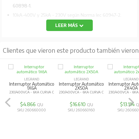
60898-1.
10kA-400V y 25kA - 230V según Norma Iec 60947-2.
LEER MÁS
Clientes que vieron este producto también vieron
LEGRAND
LEGRAND
LEGRAND
Interruptor Automático
Interruptor Automático
Interruptor Au
1X6A
2X50A
2X40A
230/400VCA - 6KA CURVA C
230/400VCA - 6KA CURVA C
230/400VCA - 6KA
$4.866
$16.610
$13.114
C/U
C/U
C
SKU 260660000
SKU 260660160
SKU 260660