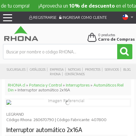
 compra!
¡Aprovecha un
10% de descuento
en el total de t
REGISTRARSE
INGRESAR COMO CLIENTE
0
productos
Carro de Compras
SUCURSALES
CATÁLOGOS
EMPRESA
NOTICIAS
PROYECTOS
SERVICIOS
BLOG
RHONA
CONTÁCTANOS
RHONA.cl
»
Potencia y Control
»
Interruptores
»
Automáticos Riel
Din
» Interruptor automático 2x16A
LEGRAND
Código Rhona: 260670790 | Código Fabricante: 407800
Interruptor automático 2x16A