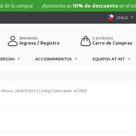
 compra!
¡Aprovecha un
10% de descuento
en el total de t
CHILE
Bienvenido,
0
productos
Ingreso / Registro
Carro de Compras
NERGÍAS
ACCIONAMIENTOS
EQUIPOS AT-MT
 Rhona: 260670900 | Código Fabricante: 407855