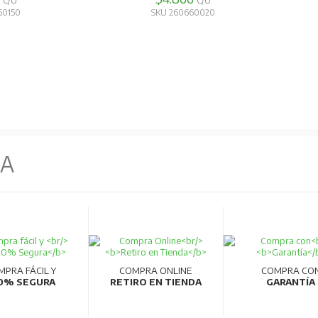
C/U
C/U
60150
SKU 260660020
NA
MPRA FÁCIL Y
COMPRA ONLINE
COMPRA CO
0% SEGURA
RETIRO EN TIENDA
GARANTÍA