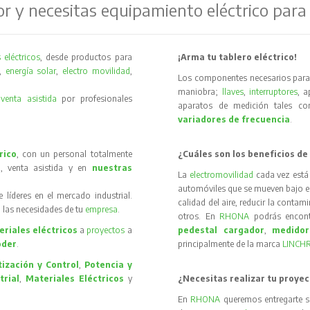
or y necesitas equipamiento eléctrico para
 eléctricos
, desde productos para
¡Arma tu tablero eléctrico!
,
energía solar
,
electro movilidad
,
Los componentes necesarios para 
maniobra;
llaves
,
interruptores
, 
y
venta asistida
por profesionales
aparatos de medición tales 
variadores de frecuencia
.
rico
, con un personal totalmente
¿Cuáles son los beneficios de
, venta asistida y en
nuestras
La
electromovilidad
cada vez está
automóviles que se mueven bajo el 
íderes en el mercado industrial.
calidad del aire, reducir la contam
 las necesidades de tu
empresa
.
otros. En
RHONA
podrás encon
riales eléctricos
a
proyectos
a
pedestal cargador
,
medidor
oder
.
principalmente de la marca
LINCH
ización y Control
,
Potencia y
trial
,
Materiales Eléctricos
y
¿Necesitas realizar tu proyec
En
RHONA
queremos entregarte s