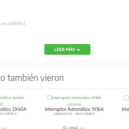
 Iec 60898-1.
LEER MÁS
to también vieron
ND
LEGRAND
omático 2X40A
Interruptor Automático 1X16A
Int
KA CURVA C
230/400VCA - 6KA CURVA C
4
$4.866