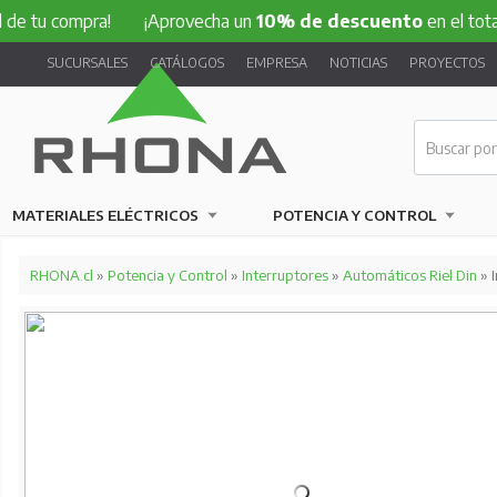
compra!
¡Aprovecha un
10% de descuento
en el total de tu
SUCURSALES
CATÁLOGOS
EMPRESA
NOTICIAS
PROYECTOS
MATERIALES ELÉCTRICOS
POTENCIA Y CONTROL
RHONA.cl
»
Potencia y Control
»
Interruptores
»
Automáticos Riel Din
» 