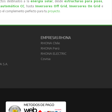
tos destinados a la
energía solar
, desde
estructuras para pisos
,
 automático CC
, hasta
Inversores Off Grid
,
Inversores On Grid
e
to el complemento perfecto para tu
proyecto
.
EMPRESAS RHONA
RHONA Chile
RHONA Perú
RHONA ELECTRIC
Covisa
A S.A.