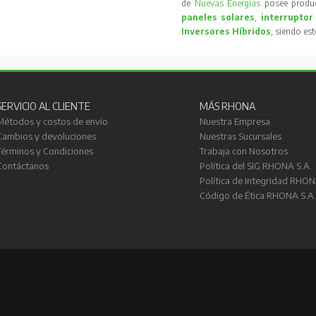
de
Nuevas Energías
posee produc
paneles solares
,
interruptor
Inversores Híbridos
, siendo es
SERVICIO AL CLIENTE
MÁS RHONA
Métodos y costos de envío
Nuestra Empresa
Cambios y devoluciones
Nuestras Sucursales
Términos y Condiciones
Trabaja con Nosotros
Contáctanos
Política del SIG RHONA S.A.
Política de Integridad RHON
Código de Ética RHONA S.A.