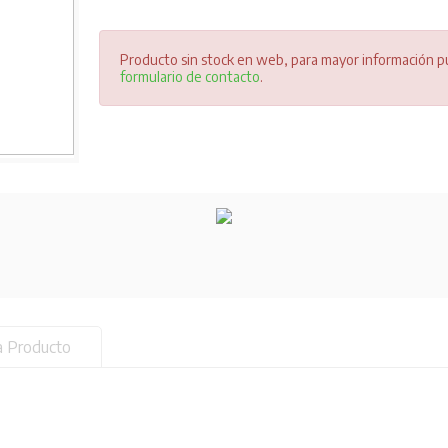
Producto sin stock en web, para mayor información pu
formulario de contacto
.
a Producto