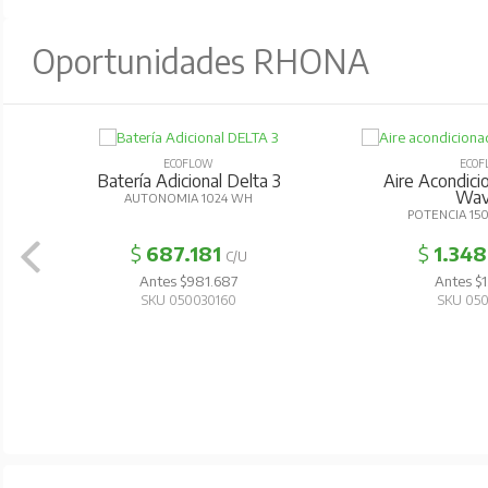
Oportunidades RHONA
ECOFLOW
ECOFL
Batería Adicional Delta 3
Aire Acondicion
Wave
AUTONOMIA 1024 WH
POTENCIA 1500
$
687.181
$
1.348.
C/U
Antes $981.687
Antes $1.9
SKU 050030160
SKU 0500