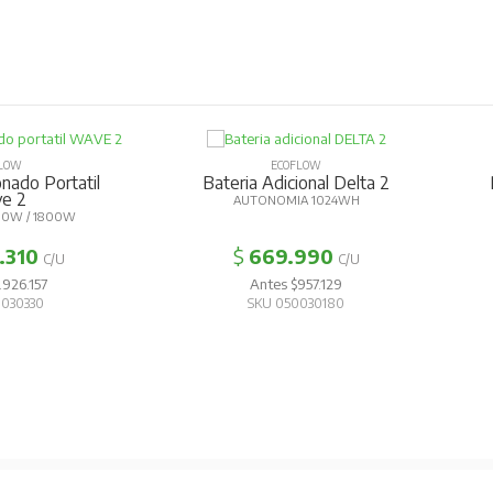
OW
ECOFLOW
ado Portatil
Bateria Adicional Delta 2
P
 2
AUTONOMIA 1024WH
W / 1800W
310
$
669.990
C/U
C/U
26.157
Antes $957.129
30330
SKU 050030180