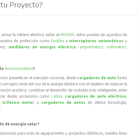
 tu Proyecto?
armar tu tablero eléctrico están en
RHONA
, estos pueden ser aparatos de
aparatos de protección como
fusibles
e
interruptores automáticos
y
como;
medidores de energía eléctrica
,
amperímetros
,
voltímetros
,
 la
electromovilidad
?
 más presente en el mercado nacional, desde
cargadores de auto
hasta
concepto verde del uso de la energía eléctrica con el objetivo de mejorar la
inación acústica, contribuir al desarrollo de ciudades más inteligentes, entre
trar desde accesorios como
cables
,
cargadores de auto eléctrico
,
 trifásico meter
y
cargadores de autos
de última tecnología,
R
.
to de energía solar?
oluciones para todo tu equipamiento y proyectos eléctricos, nuestra línea