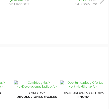
C/U
C/U
SKU 260660330
SKU 260660090
N
CAMBIOS Y
OPORTUNIDADES Y OFERTAS
DEVOLUCIONES FÁCILES
RHONA