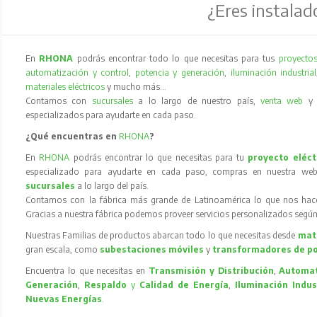
¿Eres instalad
En
RHONA
podrás encontrar todo lo que necesitas para tus
proyectos
automatización y control
,
potencia y generación
,
iluminación industrial
materiales eléctricos
y mucho más…
Contamos con
sucursales
a lo largo de nuestro país,
venta web
especializados para ayudarte en cada paso.
¿Qué encuentras en
RHONA
?
En
RHONA
podrás encontrar lo que necesitas para tu
proyecto eléct
especializado para ayudarte en cada paso, compras en nuestra web
sucursales
a lo largo del país.
Contamos con la fábrica más grande de Latinoamérica lo que nos hace l
Gracias a nuestra fábrica podemos proveer servicios personalizados según
Nuestras Familias de productos abarcan todo lo que necesitas desde
mate
gran escala, como
subestaciones móviles
y
transformadores de p
Encuentra lo que necesitas en
Transmisión y Distribución
,
Automat
Generación
,
Respaldo
y
Calidad de Energía
,
Iluminación Indus
Nuevas Energías
.