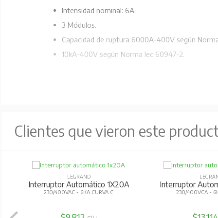
Intensidad nominal: 6A.
3 Módulos.
Capacidad de ruptura 6000A-400V según Norma
10kA-400V según Norma Iec 60947-2.
Clientes que vieron este produc
LEGRAND
LEGRA
Interruptor Automático 1X20A
Interruptor Aut
230/400VAC - 6KA CURVA C
230/400VCA - 6
$9.812
$13.11