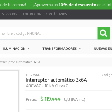
 compra!
¡Aprovecha un
10% de descuento
en el total de tu
SERVICIOS
BLOG RHONA
CONTÁCTANOS
ILUMINACIÓN
TRANSFORMADORES
NUEVAS E
Interruptor automático 3x6A
LEGRAND
Código
Interruptor automático 3x6A
400VAC - 10 kA Curva C
$ 119.444
Precio:
C/U (IVA Inc.)