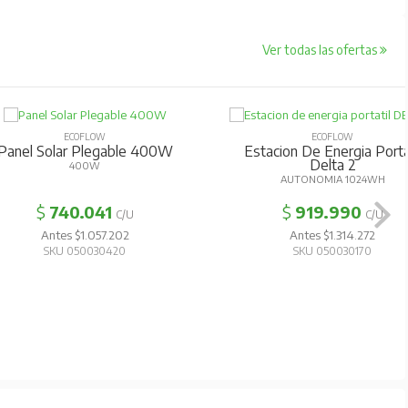
Ver todas las ofertas
ECOFLOW
ECOFLOW
anel Solar Plegable 400W
Estacion De Energia Portati
Delta 2
400W
AUTONOMIA 1024WH
$
740.041
$
919.990
C/U
C/U
Antes $1.057.202
Antes $1.314.272
SKU 050030420
SKU 050030170