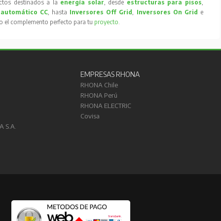
tos destinados a la
energía solar
, desde
estructuras para pisos
,
 automático CC
, hasta
Inversores Off Grid
,
Inversores On Grid
e
to el complemento perfecto para tu
proyecto
.
EMPRESAS RHONA
RHONA Chile
RHONA Perú
RHONA ELECTRIC
Covisa
A S.A.