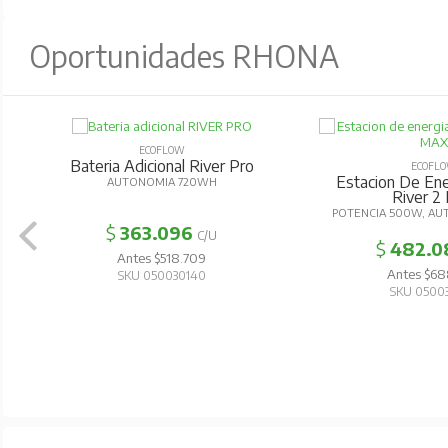
Oportunidades RHONA
ECOFLOW
Bateria Adicional River Pro
ECOFL
Estacion De Ener
AUTONOMIA 720WH
River 2
POTENCIA 500W, AU
$
363.096
C/U
$
482.0
Antes $518.709
Antes $68
SKU 050030140
SKU 0500