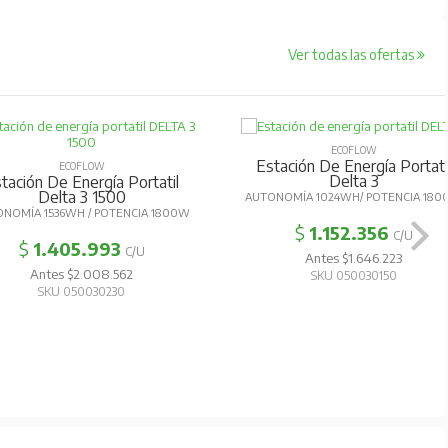
Ver todas las ofertas
ECOFLOW
Estación De Energía Portati
ECOFLOW
Delta 3
tación De Energía Portatil
Delta 3 1500
AUTONOMÍA 1024WH/ POTENCIA 18
NOMÍA 1536WH / POTENCIA 1800W
$
1.152.356
C/U
$
1.405.993
C/U
Antes $1.646.223
Antes $2.008.562
SKU 050030150
SKU 050030230