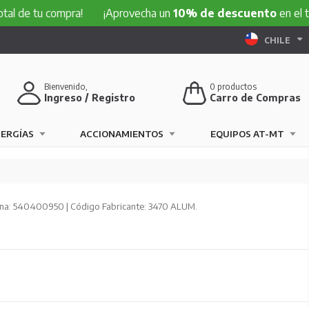
u compra!
¡Aprovecha un
10% de descuento
en el total de 
CHILE
Bienvenido,
0
productos
Ingreso / Registro
Carro de Compras
NERGÍAS
ACCIONAMIENTOS
EQUIPOS AT-MT
na: 540400950 | Código Fabricante: 3470 ALUM.