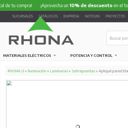
 compra!
¡Aprovecha un
10% de descuento
en el total de tu
SUCURSALES
CATÁLOGOS
EMPRESA
NOTICIAS
PROYECTOS
MATERIALES ELÉCTRICOS
POTENCIA Y CONTROL
RHONA.cl
»
Iluminación
»
Luminarias
»
Sobrepuestas
» Apliqué pared bl