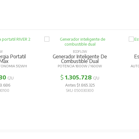
OW
ECOFLOW
gia Portatil
Generador Inteligente De
Es
 Max
Combustible Dual
TONOMIA 512WH
POTENCIA 1800W / 1600W
AUTO
80
$
1.305.728
C/U
C/U
8.686
Antes $1.865.325
30100
SKU 050030300