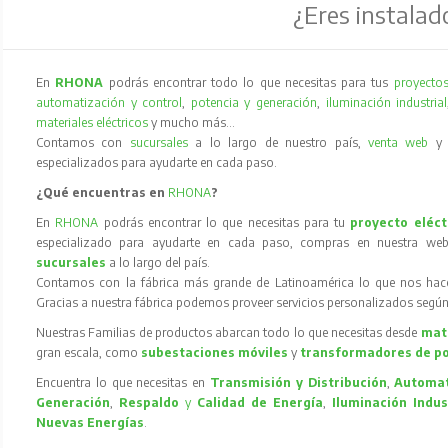
¿Eres instalad
En
RHONA
podrás encontrar todo lo que necesitas para tus
proyectos
automatización y control
,
potencia y generación
,
iluminación industrial
materiales eléctricos
y mucho más…
Contamos con
sucursales
a lo largo de nuestro país,
venta web
especializados para ayudarte en cada paso.
¿Qué encuentras en
RHONA
?
En
RHONA
podrás encontrar lo que necesitas para tu
proyecto eléct
especializado para ayudarte en cada paso, compras en nuestra web
sucursales
a lo largo del país.
Contamos con la fábrica más grande de Latinoamérica lo que nos hace l
Gracias a nuestra fábrica podemos proveer servicios personalizados según
Nuestras Familias de productos abarcan todo lo que necesitas desde
mate
gran escala, como
subestaciones móviles
y
transformadores de p
Encuentra lo que necesitas en
Transmisión y Distribución
,
Automat
Generación
,
Respaldo
y
Calidad de Energía
,
Iluminación Indus
Nuevas Energías
.