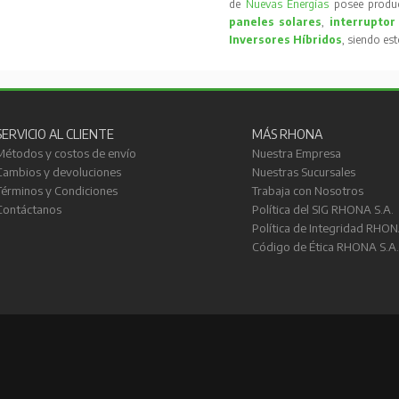
de
Nuevas Energías
posee produc
paneles solares
,
interruptor
Inversores Híbridos
, siendo es
SERVICIO AL CLIENTE
MÁS RHONA
Métodos y costos de envío
Nuestra Empresa
Cambios y devoluciones
Nuestras Sucursales
Términos y Condiciones
Trabaja con Nosotros
Contáctanos
Política del SIG RHONA S.A.
Política de Integridad RHON
Código de Ética RHONA S.A.