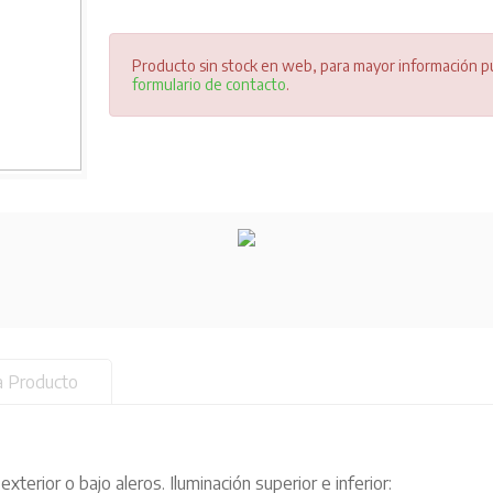
Producto sin stock en web, para mayor información pu
formulario de contacto
.
a Producto
xterior o bajo aleros. Iluminación superior e inferior: