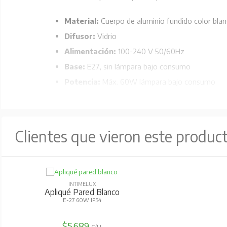
Material:
Cuerpo de aluminio fundido color blan
Difusor:
Vidrio
Alimentación:
100-240 V 50/60Hz
Base:
E27, sin lámpara bajo consumo
Potencia:
Máx. 60W lámpara bajo consumo
Protección:
IP54
Certificación:
CE Rohs
Dimensiones:
171*188*70 mm.
Clientes que vieron este produc
INTIMELUX
Apliqué Pared Blanco
E-27 60W IP54
$5.689