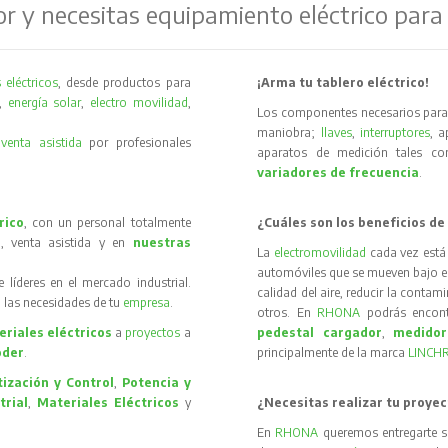
or y necesitas equipamiento eléctrico para
 eléctricos
, desde productos para
¡Arma tu tablero eléctrico!
,
energía solar
,
electro movilidad
,
Los componentes necesarios para 
maniobra;
llaves
,
interruptores
, 
y
venta asistida
por profesionales
aparatos de medición tales 
variadores de frecuencia
.
rico
, con un personal totalmente
¿Cuáles son los beneficios de
, venta asistida y en
nuestras
La
electromovilidad
cada vez está
automóviles que se mueven bajo el 
íderes en el mercado industrial.
calidad del aire, reducir la contam
 las necesidades de tu
empresa
.
otros. En
RHONA
podrás encon
riales eléctricos
a
proyectos
a
pedestal cargador
,
medidor
oder
.
principalmente de la marca
LINCH
ización y Control
,
Potencia y
trial
,
Materiales Eléctricos
y
¿Necesitas realizar tu proyec
En
RHONA
queremos entregarte s