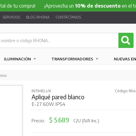
 compra!
¡Aprovecha un
10% de descuento
en el total de t
SERVICIOS
BLOG RHONA
CONTÁCTANOS
ILUMINACIÓN
TRANSFORMADORES
NUEVAS E
anco
INTIMELUX
Código Rho
Apliqué pared blanco
E-27 60W IP54
$ 5.689
Precio:
C/U (IVA Inc.)