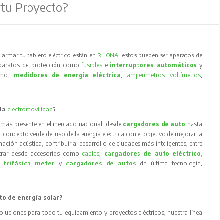
 tu Proyecto?
armar tu tablero eléctrico están en
RHONA
, estos pueden ser aparatos de
aparatos de protección como
fusibles
e
interruptores automáticos
y
como;
medidores de energía eléctrica
,
amperímetros
,
voltímetros
,
 la
electromovilidad
?
 más presente en el mercado nacional, desde
cargadores de auto
hasta
concepto verde del uso de la energía eléctrica con el objetivo de mejorar la
inación acústica, contribuir al desarrollo de ciudades más inteligentes, entre
trar desde accesorios como
cables
,
cargadores de auto eléctrico
,
 trifásico meter
y
cargadores de autos
de última tecnología,
R
.
to de energía solar?
oluciones para todo tu equipamiento y proyectos eléctricos, nuestra línea