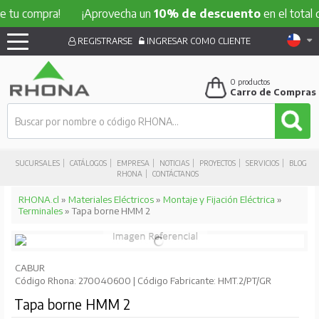
ompra!
¡Aprovecha un
10% de descuento
en el total de tu 
REGISTRARSE
INGRESAR COMO CLIENTE
0
productos
Carro de Compras
SUCURSALES
CATÁLOGOS
EMPRESA
NOTICIAS
PROYECTOS
SERVICIOS
BLOG
RHONA
CONTÁCTANOS
RHONA.cl
»
Materiales Eléctricos
»
Montaje y Fijación Eléctrica
»
Terminales
» Tapa borne HMM 2
CABUR
Código Rhona: 270040600 | Código Fabricante: HMT.2/PT/GR
Tapa borne HMM 2