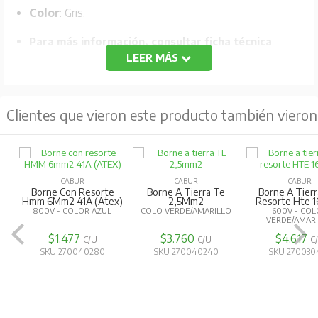
Color
: Gris.
Para más información, consultar ficha técnica
LEER MÁS
Clientes que vieron este producto también vieron
CABUR
CABUR
CABUR
Borne Con Resorte
Borne A Tierra Te
Borne A Tier
Hmm 6Mm2 41A (Atex)
2,5Mm2
Resorte Hte 
800V - COLOR AZUL
COLO VERDE/AMARILLO
600V - CO
VERDE/AMAR
$1.477
$3.760
$4.617
C/U
C/U
C
SKU 270040280
SKU 270040240
SKU 270030