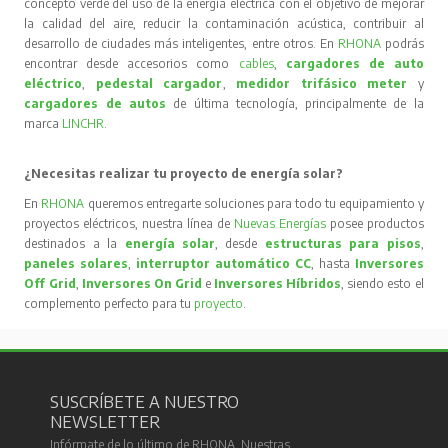
concepto verde del uso de la energía eléctrica con el objetivo de mejorar
la calidad del aire, reducir la contaminación acústica, contribuir al
desarrollo de ciudades más inteligentes, entre otros. En
RHONA
podrás
encontrar desde accesorios como
cables
,
cargadores de auto
eléctrico
,
pedestal cargador
,
medidor trifásico meter
y
cargadores de autos
de última tecnología, principalmente de la
marca
LINCHR
.
¿Necesitas realizar tu proyecto de energía solar?
En
RHONA
queremos entregarte soluciones para todo tu equipamiento y
proyectos eléctricos, nuestra línea de
Nuevas Energías
posee productos
destinados a la
energía solar
, desde
estructuras para pisos
,
paneles solares
,
interruptor automático CC
, hasta
Inversores
Off Grid
,
Inversores On Grid
e
Inversores Híbridos
, siendo esto el
complemento perfecto para tu
proyecto
.
SUSCRÍBETE A NUESTRO
NEWSLETTER
Infórmate de lo último de RHONA. Nuestras