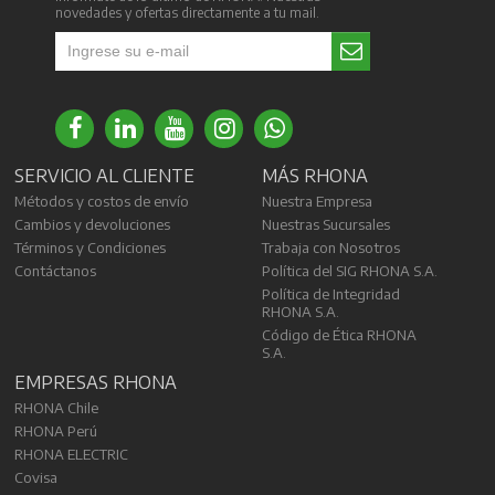
novedades y ofertas directamente a tu mail.
SERVICIO AL CLIENTE
MÁS RHONA
Métodos y costos de envío
Nuestra Empresa
Cambios y devoluciones
Nuestras Sucursales
Términos y Condiciones
Trabaja con Nosotros
Contáctanos
Política del SIG RHONA S.A.
Política de Integridad
RHONA S.A.
Código de Ética RHONA
S.A.
EMPRESAS RHONA
RHONA Chile
RHONA Perú
RHONA ELECTRIC
Covisa