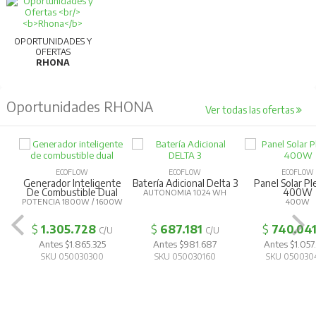
OPORTUNIDADES Y
OFERTAS
RHONA
Oportunidades RHONA
Ver todas las ofertas
ECOFLOW
ECOFLOW
ECOFLOW
Generador Inteligente
Batería Adicional Delta 3
Panel Solar Pl
De Combustible Dual
400W
AUTONOMIA 1024 WH
POTENCIA 1800W / 1600W
400W
$
1.305.728
$
687.181
$
740.04
C/U
C/U
Antes $1.865.325
Antes $981.687
Antes $1.057
SKU 050030300
SKU 050030160
SKU 050030