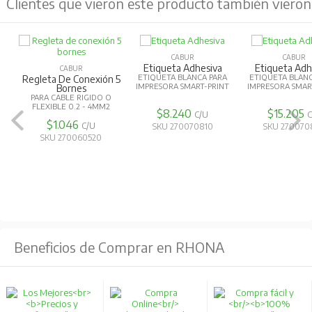
Clientes que vieron este producto también vieron
CABUR
CABUR
Etiqueta Adhesiva
Etiqueta Adh
CABUR
ETIQUETA BLANCA PARA
ETIQUETA BLANC
Regleta De Conexión 5
IMPRESORA SMART-PRINT
IMPRESORA SMAR
Bornes
PARA CABLE RIGIDO O
FLEXIBLE 0.2 - 4MM2
$8.240
$15.205
C/U
C
$1.046
C/U
SKU 270070810
SKU 270070
SKU 270060520
Beneficios de Comprar en RHONA