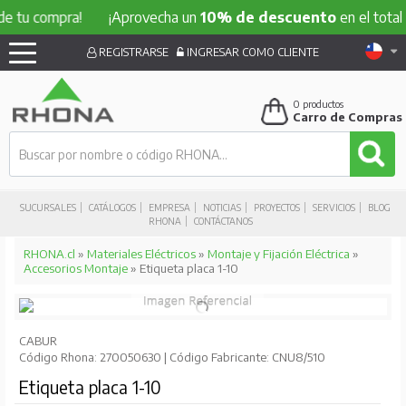
ompra!
¡Aprovecha un
10% de descuento
en el total de tu 
REGISTRARSE
INGRESAR COMO CLIENTE
0
productos
Carro de Compras
SUCURSALES
CATÁLOGOS
EMPRESA
NOTICIAS
PROYECTOS
SERVICIOS
BLOG
RHONA
CONTÁCTANOS
RHONA.cl
»
Materiales Eléctricos
»
Montaje y Fijación Eléctrica
»
Accesorios Montaje
» Etiqueta placa 1-10
CABUR
Código Rhona: 270050630 | Código Fabricante: CNU8/510
Etiqueta placa 1-10