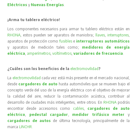
Eléctricos
y
Nuevas Energías
.
¡Arma tu tablero eléctrico!
Los componentes necesarios para armar tu tablero eléctrico están en
RHONA
, estos pueden ser aparatos de maniobra;
llaves
,
interruptores
,
aparatos de protección como
fusibles
e
interruptores automáticos
y aparatos de medición tales como;
medidores de energía
eléctrica
,
amperímetros
,
voltímetros
,
variadores de frecuencia
.
¿Cuáles son los beneficios de la
electromovilidad
?
La
electromovilidad
cada vez está más presente en el mercado nacional,
desde
cargadores de auto
hasta automóviles que se mueven bajo el
concepto verde del uso de la energía eléctrica con el objetivo de mejorar
la calidad del aire, reducir la contaminación acústica, contribuir al
desarrollo de ciudades más inteligentes, entre otros. En
RHONA
podrás
encontrar desde accesorios como
cables
,
cargadores de auto
eléctrico
,
pedestal cargador
,
medidor trifásico meter
y
cargadores de autos
de última tecnología, principalmente de la
marca
LINCHR
.