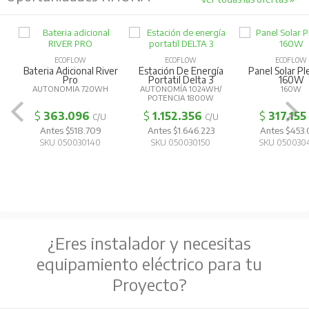
ECOFLOW
ECOFLOW
ECOFLOW
Bateria Adicional River
Estación De Energía
Panel Solar Pl
Pro
Portatil Delta 3
160W
AUTONOMIA 720WH
AUTONOMÍA 1024WH/
160W
POTENCIA 1800W
$
363.096
$
1.152.356
$
317.155
C/U
C/U
Antes $518.709
Antes $1.646.223
Antes $453
SKU 050030140
SKU 050030150
SKU 050030
¿Eres instalador y necesitas
equipamiento eléctrico para tu
Proyecto?