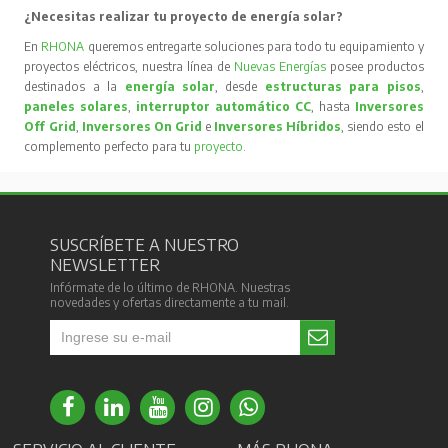
¿Necesitas realizar tu proyecto de energía solar?
En
RHONA
queremos entregarte soluciones para todo tu equipamiento y
proyectos eléctricos, nuestra línea de
Nuevas Energías
posee productos
destinados a la
energía solar
, desde
estructuras para pisos
,
paneles solares
,
interruptor automático CC
, hasta
Inversores
Off Grid
,
Inversores On Grid
e
Inversores Híbridos
, siendo esto el
complemento perfecto para tu
proyecto
.
SUSCRÍBETE A NUESTRO
NEWSLETTER
Infórmate de lo último de RHONA. Nuestras
novedades y ofertas directamente a tu mail.