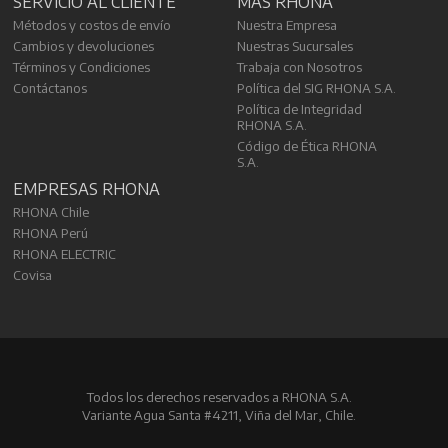
SERVICIO AL CLIENTE
MÁS RHONA
Métodos y costos de envío
Nuestra Empresa
Cambios y devoluciones
Nuestras Sucursales
Términos y Condiciones
Trabaja con Nosotros
Contáctanos
Política del SIG RHONA S.A.
Política de Integridad
RHONA S.A.
Código de Ética RHONA
S.A.
EMPRESAS RHONA
RHONA Chile
RHONA Perú
RHONA ELECTRIC
Covisa
Todos los derechos reservados a RHONA S.A.
Variante Agua Santa #4211, Viña del Mar, Chile.