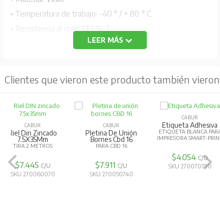
• Temperatura de trabajo: -40 ° / + 80 ° C.
• Resistencia al roce: CEI 16-7.
LEER MÁS
Etiqueta en vinilo para equipos 105x120 mm.
Color metal.
Clientes que vieron este producto también vieron
CABUR
CABUR
Etiqueta Adhesiva
Soporte 
CABUR
ETIQUETA BLANCA PARA
PARA RIEL
n
Cinta Para Smartprint
IMPRESORA SMART-PRINT
Plus
COLOR ROJO - 300M
$4.054
$3.793
C/U
$313.793
C/U
SKU 270070790
SKU 2700
SKU 270070070