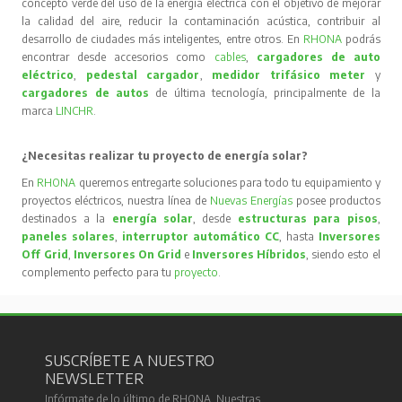
concepto verde del uso de la energía eléctrica con el objetivo de mejorar
la calidad del aire, reducir la contaminación acústica, contribuir al
desarrollo de ciudades más inteligentes, entre otros. En
RHONA
podrás
encontrar desde accesorios como
cables
,
cargadores de auto
eléctrico
,
pedestal cargador
,
medidor trifásico meter
y
cargadores de autos
de última tecnología, principalmente de la
marca
LINCHR
.
¿Necesitas realizar tu proyecto de energía solar?
En
RHONA
queremos entregarte soluciones para todo tu equipamiento y
proyectos eléctricos, nuestra línea de
Nuevas Energías
posee productos
destinados a la
energía solar
, desde
estructuras para pisos
,
paneles solares
,
interruptor automático CC
, hasta
Inversores
Off Grid
,
Inversores On Grid
e
Inversores Híbridos
, siendo esto el
complemento perfecto para tu
proyecto
.
SUSCRÍBETE A NUESTRO
NEWSLETTER
Infórmate de lo último de RHONA. Nuestras