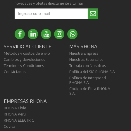
novedades y ofertas directamente a tu mail.
SERVICIO AL CLIENTE
MÁS RHONA
Métodos y costos de envío
Nuestra Empresa
Cambios y devoluciones
Nuestras Sucursales
Términos y Condiciones
Trabaja con Nosotros
Contáctanos
Política del SIG RHONA S.A.
Política de Integridad
RHONA S.A.
Código de Ética RHONA
S.A.
EMPRESAS RHONA
RHONA Chile
RHONA Perú
RHONA ELECTRIC
Covisa