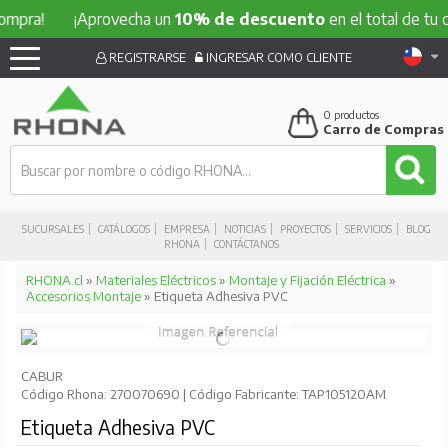
ompra!
¡Aprovecha un
10% de descuento
en el total de tu c
REGISTRARSE
INGRESAR COMO CLIENTE
0
productos
Carro de Compras
SUCURSALES
CATÁLOGOS
EMPRESA
NOTICIAS
PROYECTOS
SERVICIOS
BLOG
RHONA
CONTÁCTANOS
RHONA.cl
»
Materiales Eléctricos
»
Montaje y Fijación Eléctrica
»
Accesorios Montaje
» Etiqueta Adhesiva PVC
CABUR
Código Rhona: 270070690 | Código Fabricante: TAP105120AM
Etiqueta Adhesiva PVC