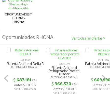
OPORTUNIDADES Y
OFERTAS
RHONA
Oportunidades RHONA
Ver todas las ofertas
ECOFLOW
ECOFLOW
Batería Adicional Delta 3
Bateria Adiciona
ECOFLOW
AUTONOMIA 1024 WH
AUTONOMIA 1
Bateria Adicional
Refrigerador Portatil
Glacier
AUTONOMIA 298 WH
$
687.181
$
669.99
C/U
$
366.520
C/U
Antes $981.687
Antes $957.
Antes $523.600
SKU 050030160
SKU 050030
SKU 050030360