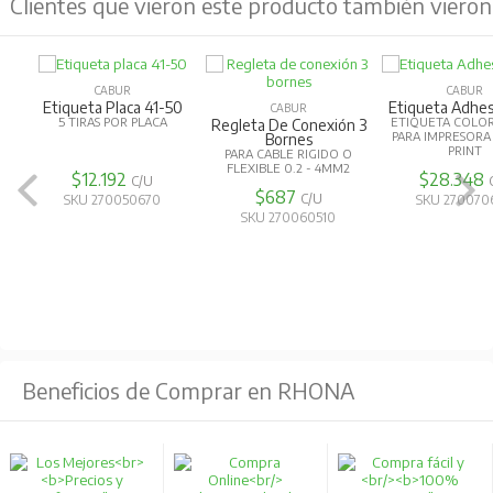
Clientes que vieron este producto también vieron
CABUR
CABUR
Etiqueta Placa 41-50
Etiqueta Adhes
CABUR
5 TIRAS POR PLACA
ETIQUETA COLO
Regleta De Conexión 3
PARA IMPRESORA
Bornes
PRINT
PARA CABLE RIGIDO O
FLEXIBLE 0.2 - 4MM2
$12.192
$28.348
C/U
$687
C/U
SKU 270050670
SKU 270070
SKU 270060510
Beneficios de Comprar en RHONA