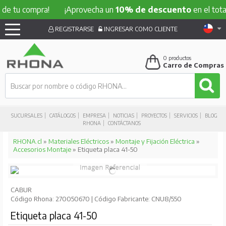
 compra!
¡Aprovecha un
10% de descuento
en el total de t
REGISTRARSE
INGRESAR COMO CLIENTE
0
productos
Carro de Compras
SUCURSALES
CATÁLOGOS
EMPRESA
NOTICIAS
PROYECTOS
SERVICIOS
BLOG
RHONA
CONTÁCTANOS
RHONA.cl
»
Materiales Eléctricos
»
Montaje y Fijación Eléctrica
»
Accesorios Montaje
» Etiqueta placa 41-50
CABUR
Código Rhona: 270050670 | Código Fabricante: CNU8/550
Etiqueta placa 41-50