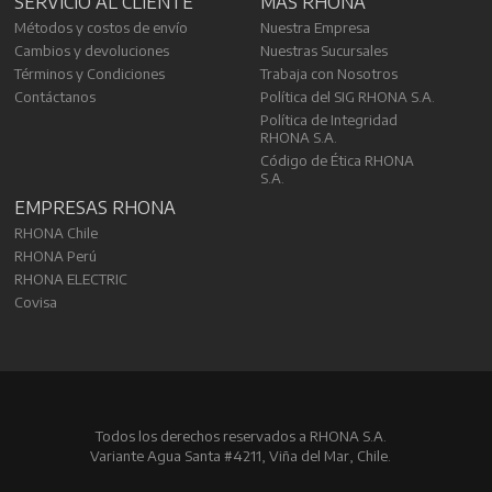
SERVICIO AL CLIENTE
MÁS RHONA
Métodos y costos de envío
Nuestra Empresa
Cambios y devoluciones
Nuestras Sucursales
Términos y Condiciones
Trabaja con Nosotros
Contáctanos
Política del SIG RHONA S.A.
Política de Integridad
RHONA S.A.
Código de Ética RHONA
S.A.
EMPRESAS RHONA
RHONA Chile
RHONA Perú
RHONA ELECTRIC
Covisa
Todos los derechos reservados a RHONA S.A.
Variante Agua Santa #4211, Viña del Mar, Chile.