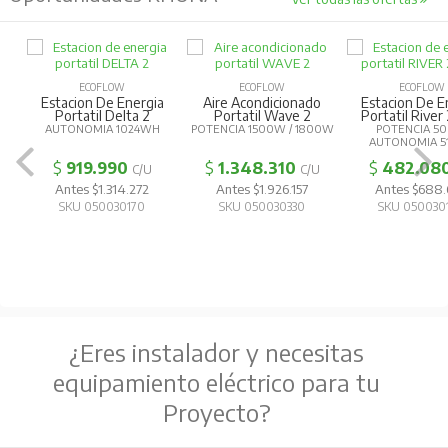
ECOFLOW
ECOFLOW
ECOFLOW
Estacion De Energia
Aire Acondicionado
Estacion De E
Portatil Delta 2
Portatil Wave 2
Portatil River
AUTONOMIA 1024WH
POTENCIA 1500W / 1800W
POTENCIA 5
AUTONOMIA 5
$
919.990
$
1.348.310
$
482.08
C/U
C/U
Antes $1.314.272
Antes $1.926.157
Antes $688
SKU 050030170
SKU 050030330
SKU 050030
¿Eres instalador y necesitas
equipamiento eléctrico para tu
Proyecto?