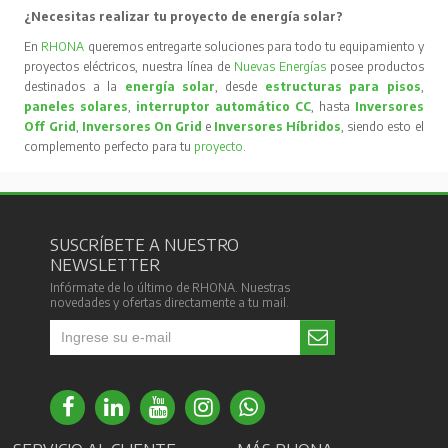
¿Necesitas realizar tu proyecto de energía solar?
En
RHONA
queremos entregarte soluciones para todo tu equipamiento y
proyectos eléctricos, nuestra línea de
Nuevas Energías
posee productos
destinados a la
energía solar
, desde
estructuras para pisos
,
paneles solares
,
interruptor automático CC
, hasta
Inversores
Off Grid
,
Inversores On Grid
e
Inversores Híbridos
, siendo esto el
complemento perfecto para tu
proyecto
.
SUSCRÍBETE A NUESTRO
NEWSLETTER
Infórmate de lo último de RHONA. Nuestras
novedades y ofertas directamente a tu mail.