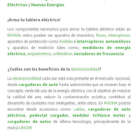
Eléctricos
y
Nuevas Energías
.
¡Arma tu tablero eléctrico!
Los componentes necesarios para armar tu tablero eléctrico están en
RHONA
, estos pueden ser aparatos de maniobra;
llaves
,
interruptores
,
aparatos de protección como
fusibles
e
interruptores automáticos
y aparatos de medición tales como;
medidores de energía
eléctrica
,
amperímetros
,
voltímetros
,
variadores de frecuencia
.
¿Cuáles son los beneficios de la
electromovilidad
?
La
electromovilidad
cada vez está más presente en el mercado nacional,
desde
cargadores de auto
hasta automóviles que se mueven bajo el
concepto verde del uso de la energía eléctrica con el objetivo de mejorar
la calidad del aire, reducir la contaminación acústica, contribuir al
desarrollo de ciudades más inteligentes, entre otros. En
RHONA
podrás
encontrar desde accesorios como
cables
,
cargadores de auto
eléctrico
,
pedestal cargador
,
medidor trifásico meter
y
cargadores de autos
de última tecnología, principalmente de la
marca
LINCHR
.