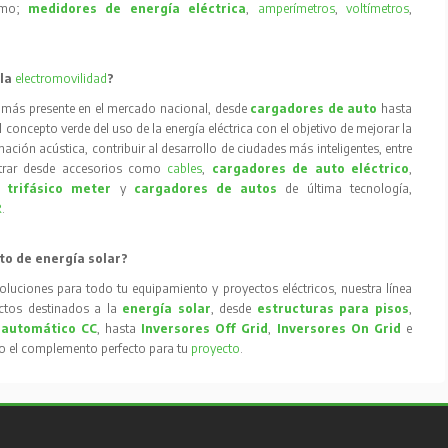
como;
medidores de energía eléctrica
,
amperímetros
,
voltímetros
,
 la
electromovilidad
?
 más presente en el mercado nacional, desde
cargadores de auto
hasta
concepto verde del uso de la energía eléctrica con el objetivo de mejorar la
inación acústica, contribuir al desarrollo de ciudades más inteligentes, entre
trar desde accesorios como
cables
,
cargadores de auto eléctrico
,
 trifásico meter
y
cargadores de autos
de última tecnología,
R
.
to de energía solar?
oluciones para todo tu equipamiento y proyectos eléctricos, nuestra línea
tos destinados a la
energía solar
, desde
estructuras para pisos
,
 automático CC
, hasta
Inversores Off Grid
,
Inversores On Grid
e
to el complemento perfecto para tu
proyecto
.