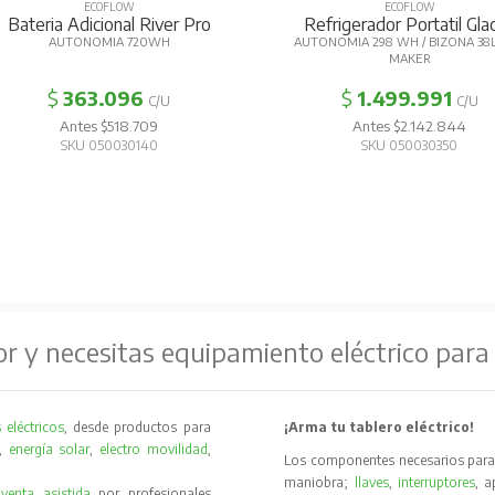
OW
ECOFLOW
al River Pro
Refrigerador Portatil Glacier
A
 720WH
AUTONOMIA 298 WH / BIZONA 38L / ICE
MAKER
96
$
1.499.991
C/U
C/U
8.709
Antes $2.142.844
30140
SKU 050030350
or y necesitas equipamiento eléctrico para
 eléctricos
, desde productos para
¡Arma tu tablero eléctrico!
,
energía solar
,
electro movilidad
,
Los componentes necesarios para 
maniobra;
llaves
,
interruptores
, 
y
venta asistida
por profesionales