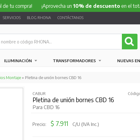
compra!
¡Aprovecha un
10% de descuento
en el total de tu
SERVICIOS
BLOG RHONA
CONTÁCTANOS
ILUMINACIÓN
TRANSFORMADORES
NUEVAS E
ios Montaje
» Pletina de unión bornes CBD 16
CABUR
Código
Pletina de unión bornes CBD 16
Para CBD 16
$ 7.911
Precio:
C/U (IVA Inc.)