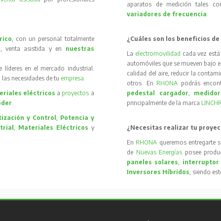
aparatos de medición tales 
variadores de frecuencia
.
rico
, con un personal totalmente
¿Cuáles son los beneficios de
, venta asistida y en
nuestras
La
electromovilidad
cada vez está
automóviles que se mueven bajo el 
íderes en el mercado industrial.
calidad del aire, reducir la contam
 las necesidades de tu
empresa
.
otros. En
RHONA
podrás encon
riales eléctricos
a
proyectos
a
pedestal cargador
,
medidor
oder
.
principalmente de la marca
LINCH
ización y Control
,
Potencia y
trial
,
Materiales Eléctricos
y
¿Necesitas realizar tu proyec
En
RHONA
queremos entregarte s
de
Nuevas Energías
posee produc
paneles solares
,
interruptor
Inversores Híbridos
, siendo es