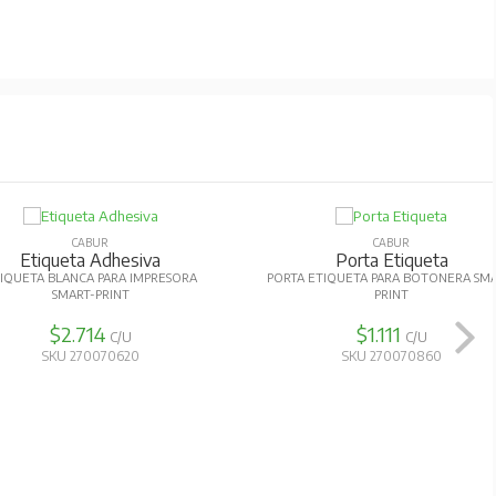
CABUR
CABUR
Etiqueta Adhesiva
Porta Etiqueta
IQUETA BLANCA PARA IMPRESORA
PORTA ETIQUETA PARA BOTONERA SMA
SMART-PRINT
PRINT
$2.714
$1.111
C/U
C/U
SKU 270070620
SKU 270070860