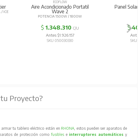
ECOFLOW
ECOFLOW
ire Acondicionado Portatil
Panel Solar Plegable 220
Wave 2
220W
POTENCIA 1500W / 1800W
$
1.348.310
$
401.731
C/U
C/U
Antes $1.926.157
Antes $573.902
SKU 050030330
SKU 050030410
 tu Proyecto?
armar tu tablero eléctrico están en
RHONA
, estos pueden ser aparatos de
aparatos de protección como
fusibles
e
interruptores automáticos
y