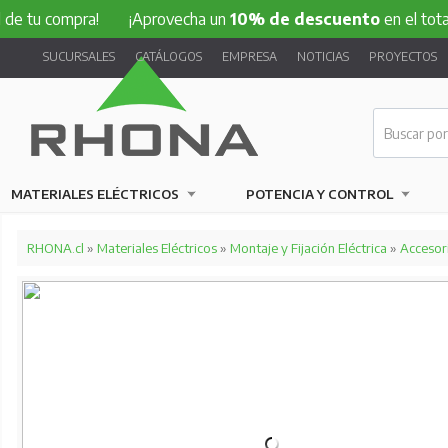
ompra!
¡Aprovecha un
10% de descuento
en el total de tu 
SUCURSALES
CATÁLOGOS
EMPRESA
NOTICIAS
PROYECTOS
MATERIALES ELÉCTRICOS
POTENCIA Y CONTROL
RHONA.cl
»
Materiales Eléctricos
»
Montaje y Fijación Eléctrica
»
Accesor