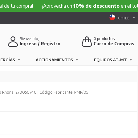
 compra!
¡Aprovecha un
10% de descuento
en el total de tu
CHILE
Bienvenido,
0
productos
Ingreso / Registro
Carro de Compras
NERGÍAS
ACCIONAMIENTOS
EQUIPOS AT-MT
 Rhona: 270050740 | Código Fabricante: PMP/05