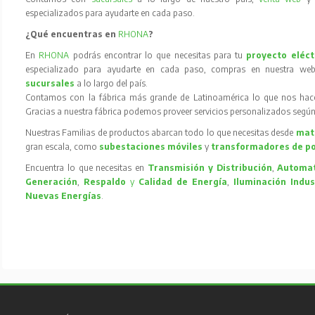
especializados para ayudarte en cada paso.
¿Qué encuentras en
RHONA
?
En
RHONA
podrás encontrar lo que necesitas para tu
proyecto eléct
especializado para ayudarte en cada paso, compras en nuestra web
sucursales
a lo largo del país.
Contamos con la fábrica más grande de Latinoamérica lo que nos hace l
Gracias a nuestra fábrica podemos proveer servicios personalizados según
Nuestras Familias de productos abarcan todo lo que necesitas desde
mate
gran escala, como
subestaciones móviles
y
transformadores de p
Encuentra lo que necesitas en
Transmisión y Distribución
,
Automat
Generación
,
Respaldo
y
Calidad de Energía
,
Iluminación Indus
Nuevas Energías
.