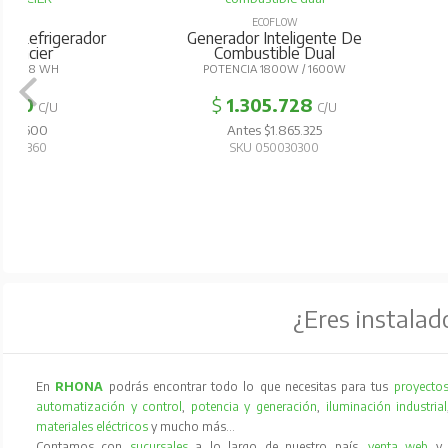
ECOFL
Bateria Adicion
ECOFLOW
Generador Inteligente De
AUTONOMIA
Combustible Dual
POTENCIA 1800W / 1600W
$
363.0
$
1.305.728
C/U
Antes $51
Antes $1.865.325
SKU 0500
SKU 050030300
¿Eres instalad
En
RHONA
podrás encontrar todo lo que necesitas para tus
proyectos
automatización y control
,
potencia y generación
,
iluminación industrial
materiales eléctricos
y mucho más…
Contamos con
sucursales
a lo largo de nuestro país,
venta web