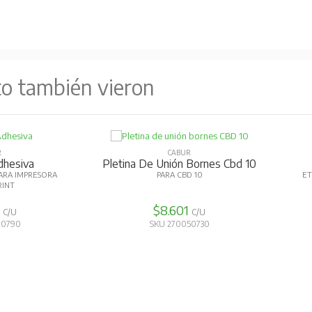
to también vieron
R
CABUR
dhesiva
Pletina De Unión Bornes Cbd 10
ARA IMPRESORA
PARA CBD 10
ET
RINT
4
$8.601
C/U
C/U
70790
SKU 270050730