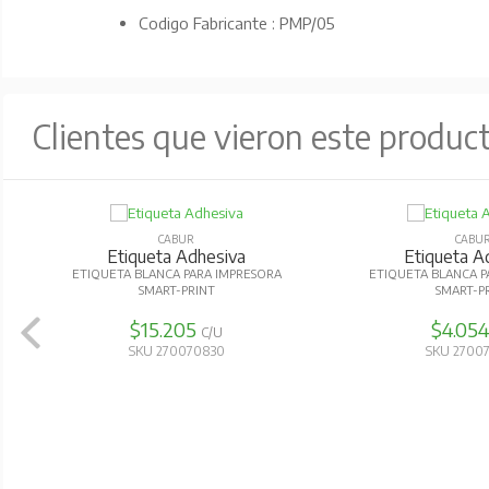
Codigo Fabricante : PMP/05
Clientes que vieron este produc
CABUR
CABU
Etiqueta Adhesiva
Etiqueta A
ETIQUETA BLANCA PARA IMPRESORA
ETIQUETA BLANCA P
SMART-PRINT
SMART-P
$15.205
$4.05
C/U
SKU 270070830
SKU 2700