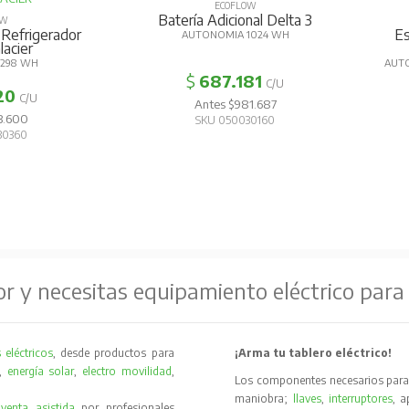
ECOFLOW
Batería Adicional Delta 3
OW
 Refrigerador
Es
AUTONOMIA 1024 WH
lacier
298 WH
AUTO
$
687.181
C/U
20
C/U
Antes $981.687
3.600
SKU 050030160
30360
or y necesitas equipamiento eléctrico para
 eléctricos
, desde productos para
¡Arma tu tablero eléctrico!
,
energía solar
,
electro movilidad
,
Los componentes necesarios para 
maniobra;
llaves
,
interruptores
, 
y
venta asistida
por profesionales