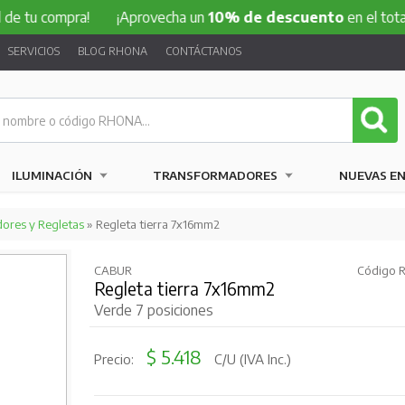
pra!
¡Aprovecha un
10% de descuento
en el total de tu co
SERVICIOS
BLOG RHONA
CONTÁCTANOS
ILUMINACIÓN
TRANSFORMADORES
NUEVAS E
dores y Regletas
» Regleta tierra 7x16mm2
CABUR
Código R
Regleta tierra 7x16mm2
Verde 7 posiciones
$ 5.418
Precio:
C/U (IVA Inc.)