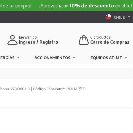
mpra!
¡Aprovecha un
10% de descuento
en el total de tu c
CHILE
Bienvenido,
0
productos
Ingreso / Registro
Carro de Compras
NERGÍAS
ACCIONAMIENTOS
EQUIPOS AT-MT
hona: 270060110 | Código Fabricante: POLM 7/TE