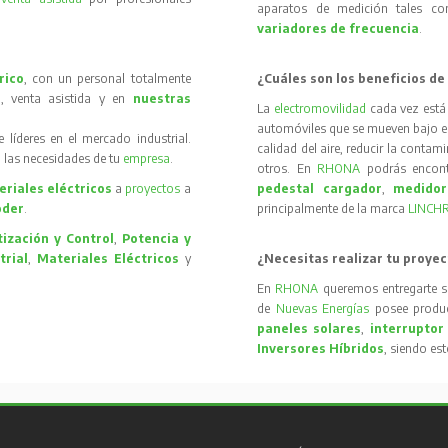
aparatos de medición tales 
variadores de frecuencia
.
rico
, con un personal totalmente
¿Cuáles son los beneficios de
, venta asistida y en
nuestras
La
electromovilidad
cada vez está
automóviles que se mueven bajo el 
íderes en el mercado industrial.
calidad del aire, reducir la contam
 las necesidades de tu
empresa
.
otros. En
RHONA
podrás encon
riales eléctricos
a
proyectos
a
pedestal cargador
,
medidor
oder
.
principalmente de la marca
LINCH
ización y Control
,
Potencia y
trial
,
Materiales Eléctricos
y
¿Necesitas realizar tu proyec
En
RHONA
queremos entregarte s
de
Nuevas Energías
posee produc
paneles solares
,
interruptor
Inversores Híbridos
, siendo es