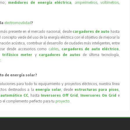
como;
medidores de energía eléctrica
,
amperímetros
,
voltímetros
,
 la
electromovilidad
?
 más presente en el mercado nacional, desde
cargadores de auto
hasta
concepto verde del uso de la energía eléctrica con el objetivo de mejorar la
inación acústica, contribuir al desarrollo de ciudades más inteligentes, entre
trar desde accesorios como
cables
,
cargadores de auto eléctrico
,
 trifásico meter
y
cargadores de autos
de última tecnología,
R
.
to de energía solar?
oluciones para todo tu equipamiento y proyectos eléctricos, nuestra línea
tos destinados a la
energía solar
, desde
estructuras para pisos
,
 automático CC
, hasta
Inversores Off Grid
,
Inversores On Grid
e
to el complemento perfecto para tu
proyecto
.