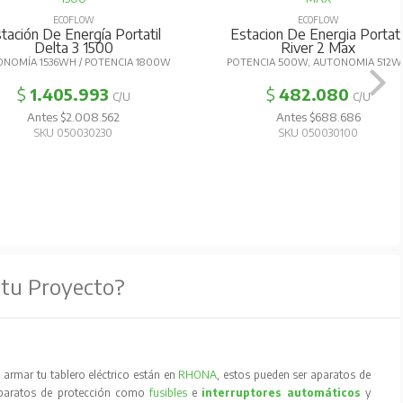
ECOFLOW
ECOFLOW
tación De Energía Portatil
Estacion De Energia Portati
Delta 3 1500
River 2 Max
NOMÍA 1536WH / POTENCIA 1800W
POTENCIA 500W, AUTONOMIA 512
$
1.405.993
$
482.080
C/U
C/U
Antes $2.008.562
Antes $688.686
SKU 050030230
SKU 050030100
 tu Proyecto?
armar tu tablero eléctrico están en
RHONA
, estos pueden ser aparatos de
aparatos de protección como
fusibles
e
interruptores automáticos
y