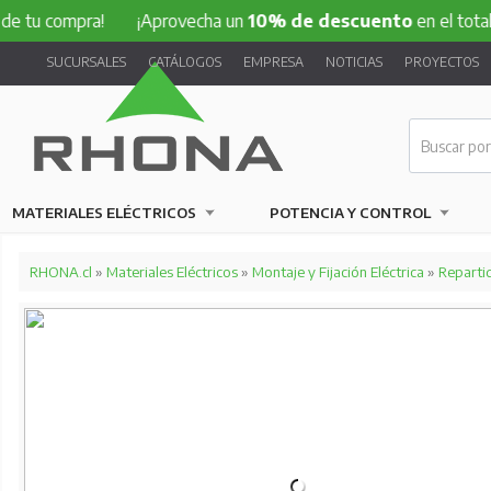
pra!
¡Aprovecha un
10% de descuento
en el total de tu com
SUCURSALES
CATÁLOGOS
EMPRESA
NOTICIAS
PROYECTOS
MATERIALES ELÉCTRICOS
POTENCIA Y CONTROL
RHONA.cl
»
Materiales Eléctricos
»
Montaje y Fijación Eléctrica
»
Reparti