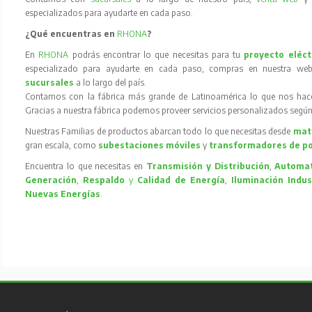
especializados para ayudarte en cada paso.
¿Qué encuentras en
RHONA
?
En
RHONA
podrás encontrar lo que necesitas para tu
proyecto eléct
especializado para ayudarte en cada paso, compras en nuestra web
sucursales
a lo largo del país.
Contamos con la fábrica más grande de Latinoamérica lo que nos hace l
Gracias a nuestra fábrica podemos proveer servicios personalizados según
Nuestras Familias de productos abarcan todo lo que necesitas desde
mate
gran escala, como
subestaciones móviles
y
transformadores de p
Encuentra lo que necesitas en
Transmisión y Distribución
,
Automat
Generación
,
Respaldo
y
Calidad de Energía
,
Iluminación Indus
Nuevas Energías
.