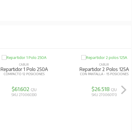
CABUR
CABUR
egleta Tierra 12X16Mm2
Repartidor 1 Polo 160A
VERDE 12 POSICIONES
COMPACTO 8 POSICIONES
$7.280
$40.773
C/U
C/U
SKU 270060130
SKU 270060320