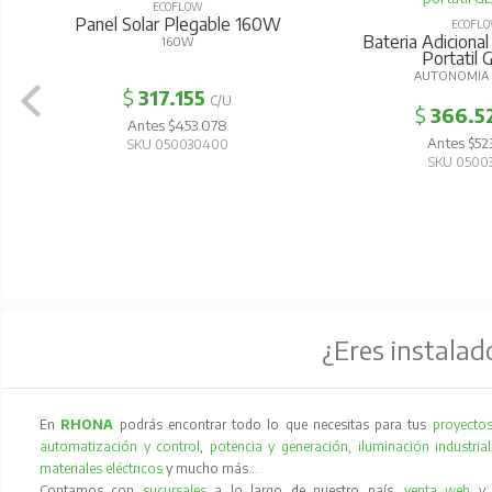
ECOFLOW
Panel Solar Plegable 160W
ECOFL
Bateria Adicional
160W
Portatil G
AUTONOMIA 
$
317.155
C/U
$
366.5
Antes $453.078
Antes $52
SKU 050030400
SKU 0500
¿Eres instalad
En
RHONA
podrás encontrar todo lo que necesitas para tus
proyectos
automatización y control
,
potencia y generación
,
iluminación industrial
materiales eléctricos
y mucho más…
Contamos con
sucursales
a lo largo de nuestro país,
venta web