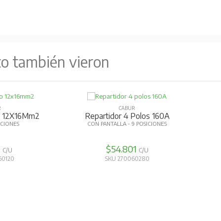
to también vieron
R
CABUR
 Polo 125A
Regleta De Conexión 12X6Mm2
R
57A
OSICIONES
400V
7
$2.223
C/U
C/U
60310
SKU 270040930