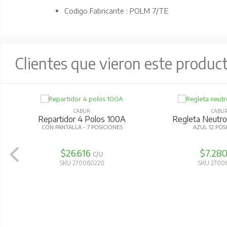
Codigo Fabricante : POLM 7/TE
Clientes que vieron este produc
CABUR
CABU
Repartidor 2 Polos 125A
Repartidor 1
CON PANTALLA - 15 POSICIONES
COMPACTO 8 P
$26.518
$28.44
C/U
SKU 270060170
SKU 2700