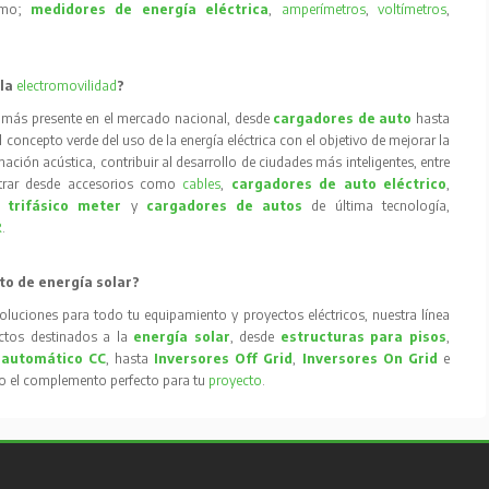
como;
medidores de energía eléctrica
,
amperímetros
,
voltímetros
,
 la
electromovilidad
?
 más presente en el mercado nacional, desde
cargadores de auto
hasta
concepto verde del uso de la energía eléctrica con el objetivo de mejorar la
inación acústica, contribuir al desarrollo de ciudades más inteligentes, entre
trar desde accesorios como
cables
,
cargadores de auto eléctrico
,
 trifásico meter
y
cargadores de autos
de última tecnología,
R
.
to de energía solar?
oluciones para todo tu equipamiento y proyectos eléctricos, nuestra línea
tos destinados a la
energía solar
, desde
estructuras para pisos
,
 automático CC
, hasta
Inversores Off Grid
,
Inversores On Grid
e
to el complemento perfecto para tu
proyecto
.