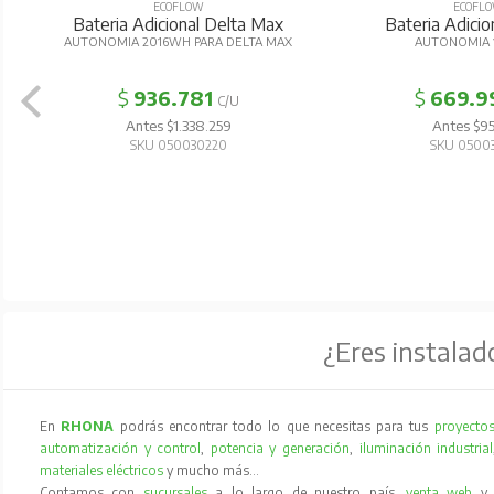
ECOFLOW
ECOFL
Bateria Adicional Delta Max
Bateria Adicio
AUTONOMIA 2016WH PARA DELTA MAX
AUTONOMIA
$
936.781
$
669.9
C/U
Antes $1.338.259
Antes $95
SKU 050030220
SKU 0500
¿Eres instalad
En
RHONA
podrás encontrar todo lo que necesitas para tus
proyectos
automatización y control
,
potencia y generación
,
iluminación industrial
materiales eléctricos
y mucho más…
Contamos con
sucursales
a lo largo de nuestro país,
venta web