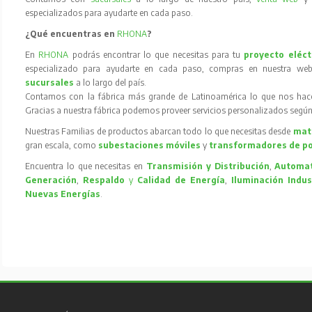
especializados para ayudarte en cada paso.
¿Qué encuentras en
RHONA
?
En
RHONA
podrás encontrar lo que necesitas para tu
proyecto eléct
especializado para ayudarte en cada paso, compras en nuestra web
sucursales
a lo largo del país.
Contamos con la fábrica más grande de Latinoamérica lo que nos hace l
Gracias a nuestra fábrica podemos proveer servicios personalizados según
Nuestras Familias de productos abarcan todo lo que necesitas desde
mate
gran escala, como
subestaciones móviles
y
transformadores de p
Encuentra lo que necesitas en
Transmisión y Distribución
,
Automat
Generación
,
Respaldo
y
Calidad de Energía
,
Iluminación Indus
Nuevas Energías
.