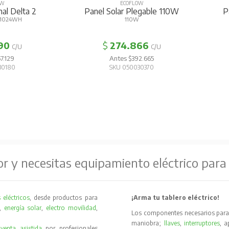
OW
ECOFLOW
nal Delta 2
Panel Solar Plegable 110W
P
 1024WH
110W
90
$
274.866
C/U
C/U
7.129
Antes $392.665
30180
SKU 050030370
or y necesitas equipamiento eléctrico para
 eléctricos
, desde productos para
¡Arma tu tablero eléctrico!
,
energía solar
,
electro movilidad
,
Los componentes necesarios para 
maniobra;
llaves
,
interruptores
, 
y
venta asistida
por profesionales