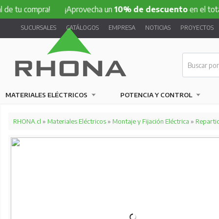
compra!
¡Aprovecha un
10% de descuento
en el total de tu 
SUCURSALES
CATÁLOGOS
EMPRESA
NOTICIAS
PROYECTOS
MATERIALES ELÉCTRICOS
POTENCIA Y CONTROL
RHONA.cl
»
Materiales Eléctricos
»
Montaje y Fijación Eléctrica
»
Reparti