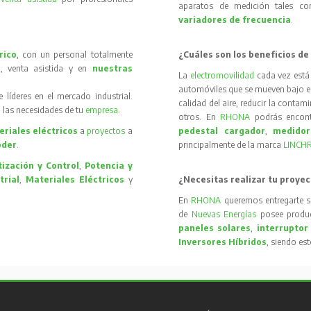
aparatos de medición tales 
variadores de frecuencia
.
rico
, con un personal totalmente
¿Cuáles son los beneficios de
, venta asistida y en
nuestras
La
electromovilidad
cada vez está
automóviles que se mueven bajo el 
íderes en el mercado industrial.
calidad del aire, reducir la contam
 las necesidades de tu
empresa
.
otros. En
RHONA
podrás encon
riales eléctricos
a
proyectos
a
pedestal cargador
,
medidor
oder
.
principalmente de la marca
LINCH
ización y Control
,
Potencia y
trial
,
Materiales Eléctricos
y
¿Necesitas realizar tu proyec
En
RHONA
queremos entregarte s
de
Nuevas Energías
posee produc
paneles solares
,
interruptor
Inversores Híbridos
, siendo es