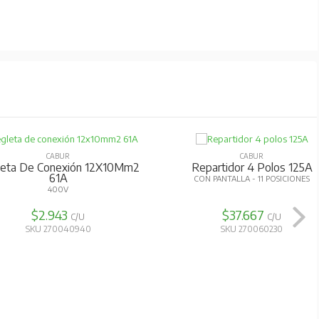
CABUR
CABUR
leta De Conexión 12X10Mm2
Repartidor 4 Polos 125A
61A
CON PANTALLA - 11 POSICIONES
400V
$2.943
$37.667
C/U
C/U
SKU 270040940
SKU 270060230