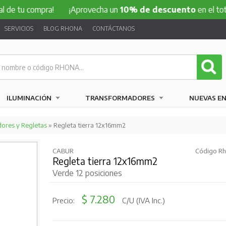
compra!
¡Aprovecha un
10% de descuento
en el total de tu
SERVICIOS
BLOG RHONA
CONTÁCTANOS
ILUMINACIÓN
TRANSFORMADORES
NUEVAS E
dores y Regletas
» Regleta tierra 12x16mm2
CABUR
Código Rh
Regleta tierra 12x16mm2
Verde 12 posiciones
$ 7.280
Precio:
C/U (IVA Inc.)