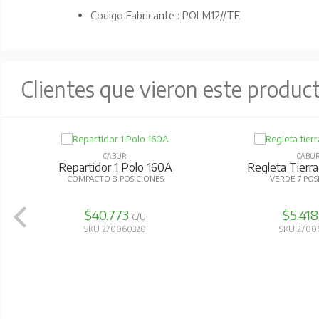
Codigo Fabricante : POLM12//TE
Clientes que vieron este produc
CABUR
CABU
Repartidor 1 Polo 160A
Regleta Tier
COMPACTO 8 POSICIONES
VERDE 7 POS
$40.773
$5.41
C/U
SKU 270060320
SKU 2700