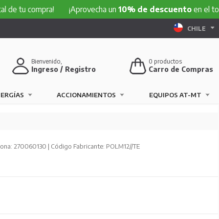
 compra!
¡Aprovecha un
10% de descuento
en el total de tu
CHILE
Bienvenido,
0
productos
Ingreso / Registro
Carro de Compras
NERGÍAS
ACCIONAMIENTOS
EQUIPOS AT-MT
ona: 270060130 | Código Fabricante: POLM12//TE