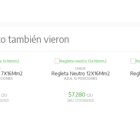
to también vieron
R
CABUR
ra 7X16Mm2
Regleta Neutro 12X16Mm2
Reg
ICIONES
AZUL 12 POSICIONES
8
$7.280
C/U
C/U
60110
SKU 270060120