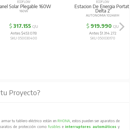
ECOFLOW
ECOFLOW
anel Solar Plegable 160W
Estacion De Energia Portati
Delta 2
160W
AUTONOMIA 1024WH
$
317.155
$
919.990
C/U
C/U
Antes $453.078
Antes $1.314.272
SKU 050030400
SKU 050030170
 tu Proyecto?
armar tu tablero eléctrico están en
RHONA
, estos pueden ser aparatos de
aparatos de protección como
fusibles
e
interruptores automáticos
y