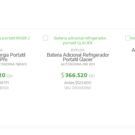
A
OW
ECOFLOW
gia Portatil
Bateria Adicional Refrigerador
 Pro
Portatil Glacier
TONOMIA 768WH
AUTONOMIA 298 WH
20
$
366.520
C/U
C/U
6.171
Antes $523.600
30120
SKU 050030360