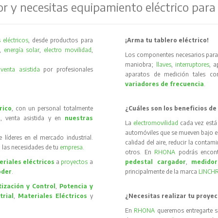
or y necesitas equipamiento eléctrico para
 eléctricos
, desde productos para
¡Arma tu tablero eléctrico!
,
energía solar
,
electro movilidad
,
Los componentes necesarios para 
maniobra;
llaves
,
interruptores
, 
y
venta asistida
por profesionales
aparatos de medición tales 
variadores de frecuencia
.
rico
, con un personal totalmente
¿Cuáles son los beneficios de
, venta asistida y en
nuestras
La
electromovilidad
cada vez está
automóviles que se mueven bajo el 
íderes en el mercado industrial.
calidad del aire, reducir la contam
 las necesidades de tu
empresa
.
otros. En
RHONA
podrás encon
riales eléctricos
a
proyectos
a
pedestal cargador
,
medidor
oder
.
principalmente de la marca
LINCH
ización y Control
,
Potencia y
trial
,
Materiales Eléctricos
y
¿Necesitas realizar tu proyec
En
RHONA
queremos entregarte s