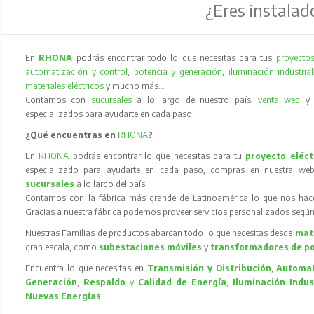
¿Eres instalad
En
RHONA
podrás encontrar todo lo que necesitas para tus
proyectos
automatización y control
,
potencia y generación
,
iluminación industrial
materiales eléctricos
y mucho más…
Contamos con
sucursales
a lo largo de nuestro país,
venta web
especializados para ayudarte en cada paso.
¿Qué encuentras en
RHONA
?
En
RHONA
podrás encontrar lo que necesitas para tu
proyecto eléct
especializado para ayudarte en cada paso, compras en nuestra web
sucursales
a lo largo del país.
Contamos con la fábrica más grande de Latinoamérica lo que nos hace l
Gracias a nuestra fábrica podemos proveer servicios personalizados según
Nuestras Familias de productos abarcan todo lo que necesitas desde
mate
gran escala, como
subestaciones móviles
y
transformadores de p
Encuentra lo que necesitas en
Transmisión y Distribución
,
Automat
Generación
,
Respaldo
y
Calidad de Energía
,
Iluminación Indus
Nuevas Energías
.