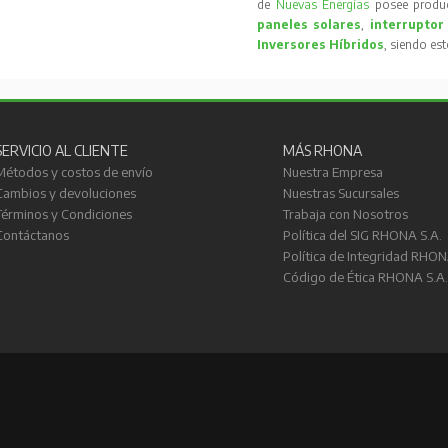
de
Nuevas Energías
posee produc
paneles solares
,
interruptor
Inversores Híbridos
, siendo es
SERVICIO AL CLIENTE
MÁS RHONA
Métodos y costos de envío
Nuestra Empresa
Cambios y devoluciones
Nuestras Sucursales
Términos y Condiciones
Trabaja con Nosotros
Contáctanos
Política del SIG RHONA S.A.
Política de Integridad RHON
Código de Ética RHONA S.A.