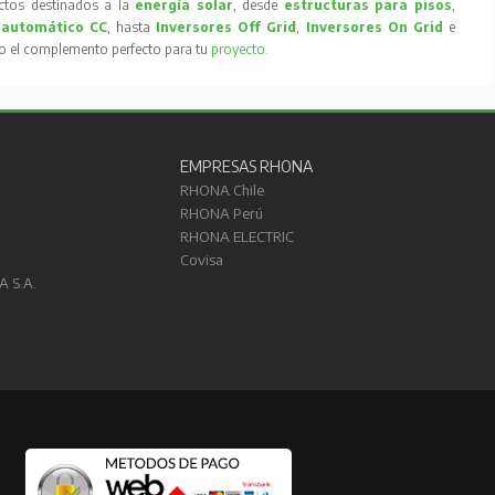
tos destinados a la
energía solar
, desde
estructuras para pisos
,
 automático CC
, hasta
Inversores Off Grid
,
Inversores On Grid
e
to el complemento perfecto para tu
proyecto
.
EMPRESAS RHONA
RHONA Chile
RHONA Perú
RHONA ELECTRIC
Covisa
A S.A.