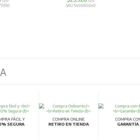
C/U
C/U
70550
SKU 540080040
NA
MPRA FÁCIL Y
COMPRA ONLINE
COMPRA CO
0% SEGURA
RETIRO EN TIENDA
GARANTÍA