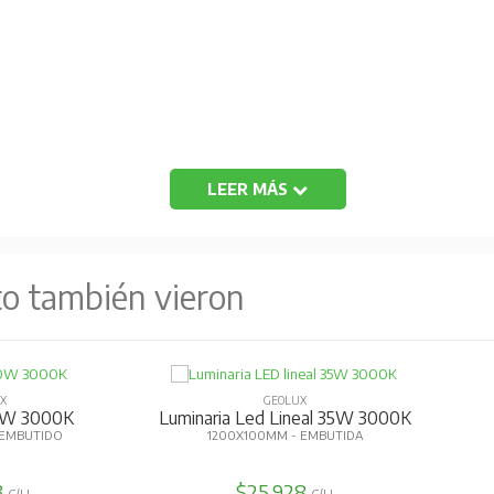
LEER MÁS
to también vieron
X
GEOLUX
0W 3000K
Luminaria Led Lineal 35W 3000K
 EMBUTIDO
1200X100MM - EMBUTIDA
3
$25.928