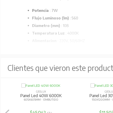
Potencia
: 7W
Flujo Luminoso (lm)
: 560
Diametro (mm)
: 108
Temperatura Luz
: 4000K
Alimentacion
: 220V, 50/60HZ
Protección:
IP20
Material:
Cuerpo plateado de aluminio fundido.
Vida útil:
30.000 horas
Clientes que vieron este produc
GEOLUX
GEOLU
Panel Led 40W 6000K
Panel Led 3
605X605MM - EMBUTIDO
150X1200MM -
$45.042
$11.50