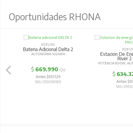
Oportunidades RHONA
ECOFLOW
Bateria Adicional Delta 2
ECOFL
Estacion De Ener
AUTONOMIA 1024WH
River 2
POTENCIA 800W, AU
$
669.990
C/U
$
634.3
Antes $957.129
Antes $90
SKU 050030180
SKU 0500