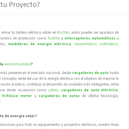
 tu Proyecto?
armar tu tablero eléctrico están en
RHONA
, estos pueden ser aparatos de
aparatos de protección como
fusibles
e
interruptores automáticos
y
como;
medidores de energía eléctrica
,
amperímetros
,
voltímetros
,
 la
electromovilidad
?
 más presente en el mercado nacional, desde
cargadores de auto
hasta
concepto verde del uso de la energía eléctrica con el objetivo de mejorar la
inación acústica, contribuir al desarrollo de ciudades más inteligentes, entre
trar desde accesorios como
cables
,
cargadores de auto eléctrico
,
 trifásico meter
y
cargadores de autos
de última tecnología,
R
.
to de energía solar?
oluciones para todo tu equipamiento y proyectos eléctricos, nuestra línea