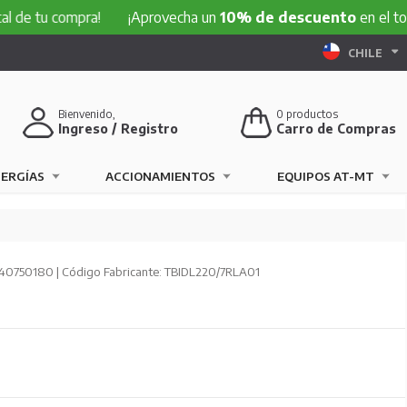
 compra!
¡Aprovecha un
10% de descuento
en el total de tu
CHILE
Bienvenido,
0
productos
Ingreso / Registro
Carro de Compras
NERGÍAS
ACCIONAMIENTOS
EQUIPOS AT-MT
40750180 | Código Fabricante: TBIDL220/7RLA01