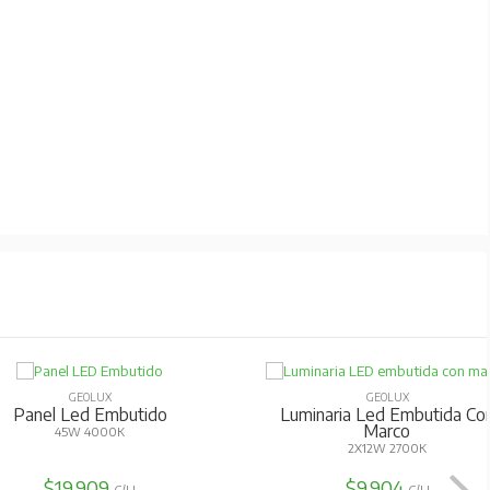
GEOLUX
GEOLUX
Panel Led Embutido
Luminaria Led Embutida Co
Marco
45W 4000K
2X12W 2700K
$19.909
$9.904