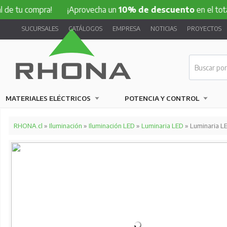
compra!
¡Aprovecha un
10% de descuento
en el total de tu 
SUCURSALES
CATÁLOGOS
EMPRESA
NOTICIAS
PROYECTOS
MATERIALES ELÉCTRICOS
POTENCIA Y CONTROL
RHONA.cl
»
Iluminación
»
Iluminación LED
»
Luminaria LED
» Luminaria 