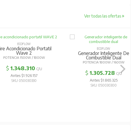
Ver todas las ofertas
ECOFLOW
ire Acondicionado Portatil
ECOFLOW
Wave 2
Generador Inteligente De
Combustible Dual
POTENCIA 1500W / 1800W
POTENCIA 1800W / 1600W
$
1.348.310
C/U
$
1.305.728
C/U
Antes $1.926.157
Antes $1.865.325
SKU 050030330
SKU 050030300