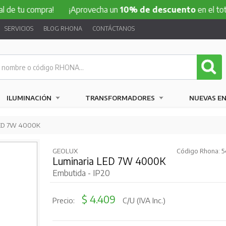
compra!
¡Aprovecha un
10% de descuento
en el total de tu
SERVICIOS
BLOG RHONA
CONTÁCTANOS
ILUMINACIÓN
TRANSFORMADORES
NUEVAS E
LED 7W 4000K
GEOLUX
Código Rhona: 5
Luminaria LED 7W 4000K
Embutida - IP20
$ 4.409
Precio:
C/U (IVA Inc.)