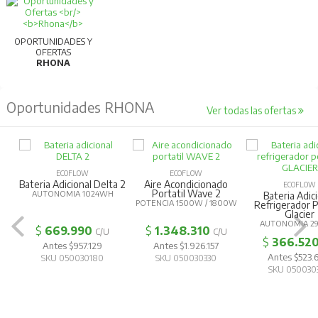
OPORTUNIDADES Y
OFERTAS
RHONA
Oportunidades RHONA
Ver todas las ofertas
ECOFLOW
ECOFLOW
Bateria Adicional Delta 2
Aire Acondicionado
ECOFLOW
Portatil Wave 2
AUTONOMIA 1024WH
Bateria Adic
POTENCIA 1500W / 1800W
Refrigerador P
Glacier
AUTONOMIA 2
$
669.990
$
1.348.310
C/U
C/U
$
366.52
Antes $957.129
Antes $1.926.157
Antes $523
SKU 050030180
SKU 050030330
SKU 050030