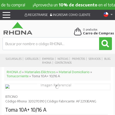
 compra!
¡Aprovecha un
10% de descuento
en el total de tu
REGISTRARSE
INGRESAR COMO CLIENTE
0
productos
Carro de Compras
SUCURSALES
CATÁLOGOS
EMPRESA
NOTICIAS
PROYECTOS
SERVICIOS
BLOG
RHONA
CONTÁCTANOS
RHONA.cl
»
Materiales Eléctricos
»
Material Domiciliario
»
Tomacorriente
» Toma 10A+ 10/16 A
BTICINO
Código Rhona: 320270310 | Código Fabricante: AF2293EANG
Toma 10A+ 10/16 A