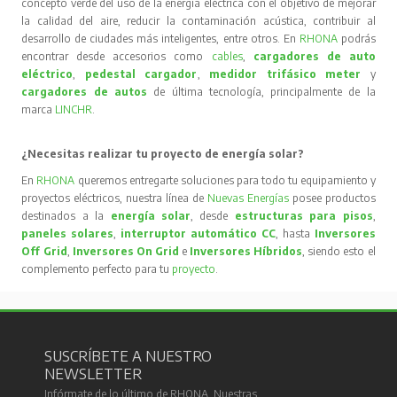
concepto verde del uso de la energía eléctrica con el objetivo de mejorar
la calidad del aire, reducir la contaminación acústica, contribuir al
desarrollo de ciudades más inteligentes, entre otros. En
RHONA
podrás
encontrar desde accesorios como
cables
,
cargadores de auto
eléctrico
,
pedestal cargador
,
medidor trifásico meter
y
cargadores de autos
de última tecnología, principalmente de la
marca
LINCHR
.
¿Necesitas realizar tu proyecto de energía solar?
En
RHONA
queremos entregarte soluciones para todo tu equipamiento y
proyectos eléctricos, nuestra línea de
Nuevas Energías
posee productos
destinados a la
energía solar
, desde
estructuras para pisos
,
paneles solares
,
interruptor automático CC
, hasta
Inversores
Off Grid
,
Inversores On Grid
e
Inversores Híbridos
, siendo esto el
complemento perfecto para tu
proyecto
.
SUSCRÍBETE A NUESTRO
NEWSLETTER
Infórmate de lo último de RHONA. Nuestras