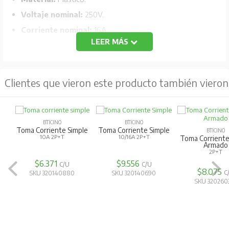
Voltaje nominal:
250V.
Corriente nominal:
16A.
LEER MÁS
Frecuencia:
50/60 HZ
.
Grado de protección:
IP20.
Capacidad de los bornes:
1.5-4 mm².
Clientes que vieron este producto también vieron
Temperatura de funcionamiento
: -5/35 °C.
BTICINO
BTICINO
Toma Corriente Simple
Toma Corriente Simple
BTICINO
10A 2P+T
10/16A 2P+T
Toma Corriente
Armado
2P+T
$6.371
$9.556
C/U
C/U
$8.075
C
SKU 320140880
SKU 320140690
SKU 320260