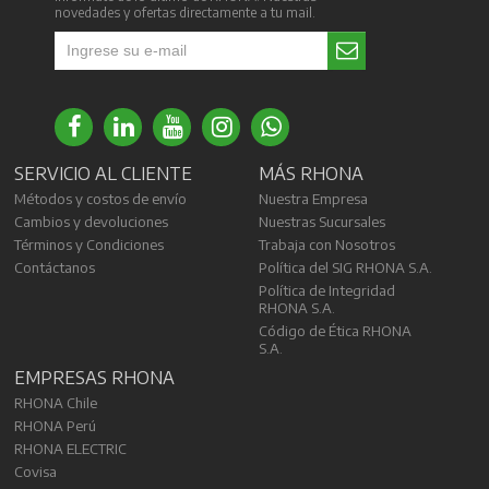
novedades y ofertas directamente a tu mail.
SERVICIO AL CLIENTE
MÁS RHONA
Métodos y costos de envío
Nuestra Empresa
Cambios y devoluciones
Nuestras Sucursales
Términos y Condiciones
Trabaja con Nosotros
Contáctanos
Política del SIG RHONA S.A.
Política de Integridad
RHONA S.A.
Código de Ética RHONA
S.A.
EMPRESAS RHONA
RHONA Chile
RHONA Perú
RHONA ELECTRIC
Covisa