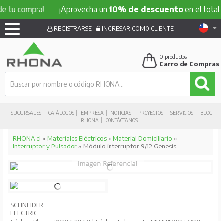
ompra!
¡Aprovecha un
10% de descuento
en el total de tu 
REGISTRARSE
INGRESAR COMO CLIENTE
0
productos
Carro de Compras
SUCURSALES
CATÁLOGOS
EMPRESA
NOTICIAS
PROYECTOS
SERVICIOS
BLOG
RHONA
CONTÁCTANOS
RHONA.cl
»
Materiales Eléctricos
»
Material Domiciliario
»
Interruptor y Pulsador
» Módulo interruptor 9/12 Genesis
SCHNEIDER
ELECTRIC