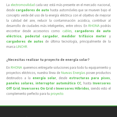
La
electromovilidad
cada vez está más presente en el mercado nacional,
desde
cargadores de auto
hasta automóviles que se mueven bajo el
concepto verde del uso de la energía eléctrica con el objetivo de mejorar
la calidad del aire, reducir la contaminación acústica, contribuir al
desarrollo de ciudades más inteligentes, entre otros. En
RHONA
podrás
encontrar desde accesorios como
cables
,
cargadores de auto
eléctrico
,
pedestal cargador
,
medidor trifásico meter
y
cargadores de autos
de última tecnología, principalmente de la
marca
LINCHR
.
¿Necesitas realizar tu proyecto de energía solar?
En
RHONA
queremos entregarte soluciones para todo tu equipamiento y
proyectos eléctricos, nuestra línea de
Nuevas Energías
posee productos
destinados a la
energía solar
, desde
estructuras para pisos
,
paneles solares
,
interruptor automático CC
, hasta
Inversores
Off Grid
,
Inversores On Grid
e
Inversores Híbridos
, siendo esto el
complemento perfecto para tu
proyecto
.