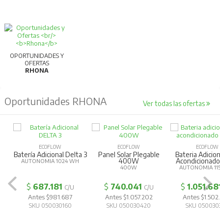
OPORTUNIDADES Y
OFERTAS
RHONA
Oportunidades RHONA
Ver todas las ofertas
ECOFLOW
ECOFLOW
ECOFLOW
Batería Adicional Delta 3
Panel Solar Plegable
Bateria Adicion
400W
Acondicionad
AUTONOMIA 1024 WH
400W
AUTONOMIA 11
$
687.181
$
740.041
$
1.051.68
C/U
C/U
Antes $981.687
Antes $1.057.202
Antes $1.502
SKU 050030160
SKU 050030420
SKU 050030