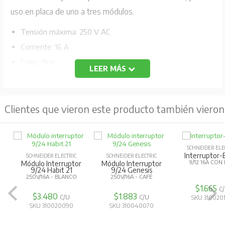
uso en placa de uno a tres módulos.
Tensión máxima: 250 V AC
Corriente: 16 A
Color: Noir
LEER MÁS
Código Fabricante: MWD130047300
Clientes que vieron este producto también vieron
SCHNEIDER ELE
Interruptor-
SCHNEIDER ELECTRIC
SCHNEIDER ELECTRIC
9/12 16A CON
Módulo Interruptor
Módulo Interruptor
9/24 Habit 21
9/24 Genesis
250V/16A - BLANCO
250V/16A - CAFÉ
$1.665
C
$3.480
$1.883
C/U
C/U
SKU 310020
SKU 310020090
SKU 310040070