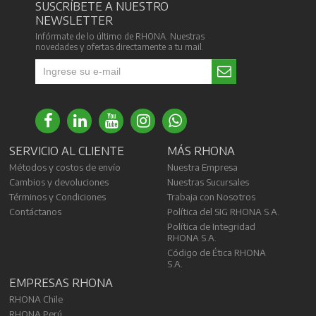
SUSCRÍBETE A NUESTRO
NEWSLETTER
Infórmate de lo último de RHONA. Nuestras
novedades y ofertas directamente a tu mail.
SERVICIO AL CLIENTE
MÁS RHONA
Métodos y costos de envío
Nuestra Empresa
Cambios y devoluciones
Nuestras Sucursales
Términos y Condiciones
Trabaja con Nosotros
Contáctanos
Política del SIG RHONA S.A.
Política de Integridad
RHONA S.A.
Código de Ética RHONA
S.A.
EMPRESAS RHONA
RHONA Chile
RHONA Perú