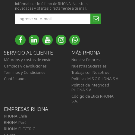
Infórmate de lo último de RHONA. Nuestras
novedades y ofertas directamente a tu mail.
SERVICIO AL CLIENTE
MÁS RHONA
Métodos y costos de envío
Nuestra Empresa
Cambios y devoluciones
Nuestras Sucursales
Términos y Condiciones
Trabaja con Nosotros
Contáctanos
Política del SIG RHONA S.A.
Política de Integridad
RHONA S.A.
Código de Ética RHONA
S.A.
EMPRESAS RHONA
RHONA Chile
RHONA Perú
RHONA ELECTRIC