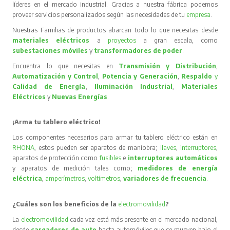
líderes en el mercado industrial. Gracias a nuestra fábrica podemos
proveer servicios personalizados según las necesidades de tu
empresa
.
Nuestras Familias de productos abarcan todo lo que necesitas desde
materiales eléctricos
a
proyectos
a gran escala, como
subestaciones móviles
y
transformadores de poder
.
Encuentra lo que necesitas en
Transmisión y Distribución
,
Automatización y Control
,
Potencia y Generación
,
Respaldo
y
Calidad de Energía
,
Iluminación Industrial
,
Materiales
Eléctricos
y
Nuevas Energías
.
¡Arma tu tablero eléctrico!
Los componentes necesarios para armar tu tablero eléctrico están en
RHONA
, estos pueden ser aparatos de maniobra;
llaves
,
interruptores
,
aparatos de protección como
fusibles
e
interruptores automáticos
y aparatos de medición tales como;
medidores de energía
eléctrica
,
amperímetros
,
voltímetros
,
variadores de frecuencia
.
¿Cuáles son los beneficios de la
electromovilidad
?
La
electromovilidad
cada vez está más presente en el mercado nacional,
desde
cargadores de auto
hasta automóviles que se mueven bajo el