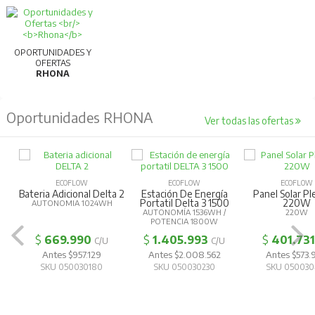
OPORTUNIDADES Y
OFERTAS
RHONA
Oportunidades RHONA
Ver todas las ofertas
ECOFLOW
ECOFLOW
ECOFLOW
Bateria Adicional Delta 2
Estación De Energía
Panel Solar Pl
Portatil Delta 3 1500
220W
AUTONOMIA 1024WH
AUTONOMÍA 1536WH /
220W
POTENCIA 1800W
$
669.990
$
1.405.993
$
401.731
C/U
C/U
Antes $957.129
Antes $2.008.562
Antes $573.
SKU 050030180
SKU 050030230
SKU 050030