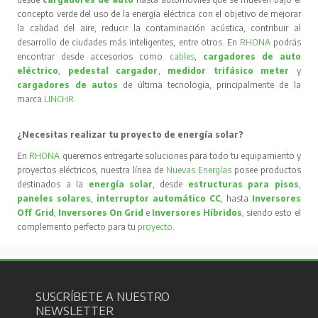
concepto verde del uso de la energía eléctrica con el objetivo de mejorar
la calidad del aire, reducir la contaminación acústica, contribuir al
desarrollo de ciudades más inteligentes, entre otros. En
RHONA
podrás
encontrar desde accesorios como
cables
,
cargadores de auto
eléctrico
,
pedestal cargador
,
medidor trifásico meter
y
cargadores de autos
de última tecnología, principalmente de la
marca
LINCHR
.
¿Necesitas realizar tu proyecto de energía solar?
En
RHONA
queremos entregarte soluciones para todo tu equipamiento y
proyectos eléctricos, nuestra línea de
Nuevas Energías
posee productos
destinados a la
energía solar
, desde
estructuras para pisos
,
paneles solares
,
interruptor automático CC
, hasta
Inversores
Off Grid
,
Inversores On Grid
e
Inversores Híbridos
, siendo esto el
complemento perfecto para tu
proyecto
.
SUSCRÍBETE A NUESTRO
NEWSLETTER