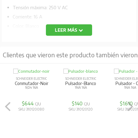
Tensión máxima: 250 V AC
Corriente: 16 A
Color: Blanco
LEER MÁS
Código Fabricante: MWD130247502 B
Clientes que vieron este producto también vieron
SCHNEIDER ELECTRIC
SCHNEIDER ELECTRIC
SCHNEIDER ELE
Conmutador-Noir
Pulsador-Blanco
Pulsador - 
9/24 16A
1NA 16A
1NA 16A
$644
$140
$1.610
C/U
C/U
C
SKU 310120080
SKU 310120120
SKU 310020