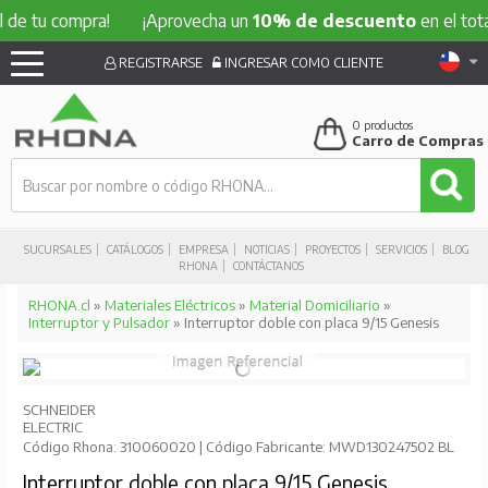
 compra!
¡Aprovecha un
10% de descuento
en el total de t
REGISTRARSE
INGRESAR COMO CLIENTE
0
productos
Carro de Compras
SUCURSALES
CATÁLOGOS
EMPRESA
NOTICIAS
PROYECTOS
SERVICIOS
BLOG
RHONA
CONTÁCTANOS
RHONA.cl
»
Materiales Eléctricos
»
Material Domiciliario
»
Interruptor y Pulsador
» Interruptor doble con placa 9/15 Genesis
SCHNEIDER
ELECTRIC
Código Rhona: 310060020 | Código Fabricante: MWD130247502 BL
Interruptor doble con placa 9/15 Genesis