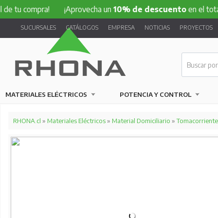
ompra!
¡Aprovecha un
10% de descuento
en el total de tu 
SUCURSALES
CATÁLOGOS
EMPRESA
NOTICIAS
PROYECTOS
MATERIALES ELÉCTRICOS
POTENCIA Y CONTROL
RHONA.cl
»
Materiales Eléctricos
»
Material Domiciliario
»
Tomacorriente