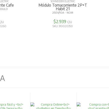
LECTRIC
SCHNEIDER ELECTRIC
nte Cafe
Módulo Tomacorriente 2P+T
Habit 21
MODULO
250V/10A - NOIR
$2.939
C/U
C/U
20260
SKU 310020350
NA