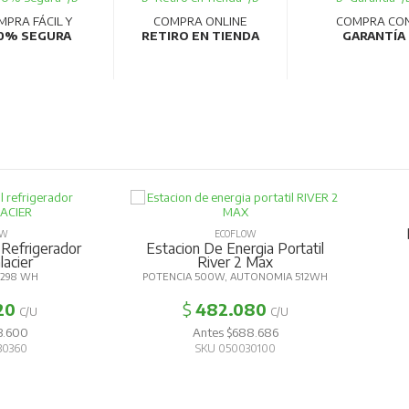
MPRA FÁCIL Y
COMPRA ONLINE
COMPRA CO
0% SEGURA
RETIRO EN TIENDA
GARANTÍA
OW
ECOFLOW
 Refrigerador
Estacion De Energia Portatil
lacier
River 2 Max
298 WH
POTENCIA 500W, AUTONOMIA 512WH
20
$
482.080
C/U
C/U
3.600
Antes $688.686
30360
SKU 050030100