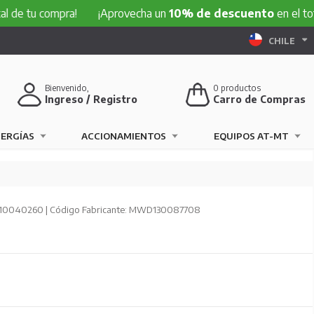
compra!
¡Aprovecha un
10% de descuento
en el total de tu
CHILE
Bienvenido,
0
productos
Ingreso / Registro
Carro de Compras
NERGÍAS
ACCIONAMIENTOS
EQUIPOS AT-MT
310040260 | Código Fabricante: MWD130087708