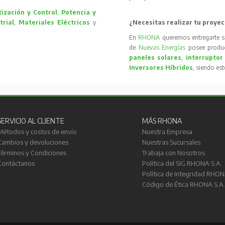
ización y Control
,
Potencia y
trial
,
Materiales Eléctricos
y
¿Necesitas realizar tu proyec
En
RHONA
queremos entregarte s
de
Nuevas Energías
posee produc
paneles solares
,
interruptor
Inversores Híbridos
, siendo es
SERVICIO AL CLIENTE
MÁS RHONA
Métodos y costos de envío
Nuestra Empresa
Cambios y devoluciones
Nuestras Sucursales
Términos y Condiciones
Trabaja con Nosotros
Contáctanos
Política del SIG RHONA S.A.
Política de Integridad RHON
Código de Ética RHONA S.A.