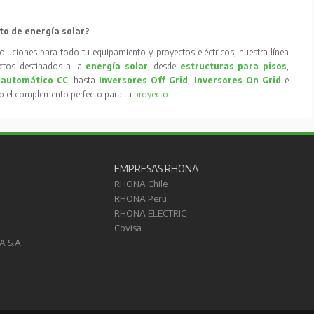
to de energía solar?
oluciones para todo tu equipamiento y proyectos eléctricos, nuestra línea
tos destinados a la
energía solar
, desde
estructuras para pisos
,
 automático CC
, hasta
Inversores Off Grid
,
Inversores On Grid
e
to el complemento perfecto para tu
proyecto
.
EMPRESAS RHONA
RHONA Chile
RHONA Perú
RHONA ELECTRIC
Covisa
A S.A.