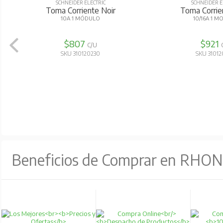
SCHNEIDER ELECTRIC
SCHNEIDER E
Toma Corriente Noir
Toma Corrie
10A 1 MÓDULO
10/16A 1 
$807
$921
C/U
SKU 310120230
SKU 3101
Beneficios de Comprar en RHO