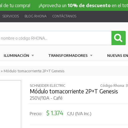
compra!
¡Aprovecha un
10% de descuento
en el total de tu 
SERVICIOS
BLOG RHONA
CONTÁCTANOS
ILUMINACIÓN
TRANSFORMADORES
NUEVAS E
» Módulo tomacorriente 2P+T Genesis
SCHNEIDER ELECTRIC
Código Rhona: 
Módulo tomacorriente 2P+T Genesis
250V/10A - Café
$ 1.374
Precio:
C/U (IVA Inc.)