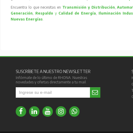
Encuentra lo que necesitas en
Transmisión y Distribución
,
Automat
Generación
,
Respaldo
y
Calidad de Energía
,
Iluminación Indus
Nuevas Energías
.
SUSCRÍBETE A NUESTRO NEWSLETTER
Infórmate de lo último de RHONA. Nuestras
novedades y ofertas directamente a tu mail.