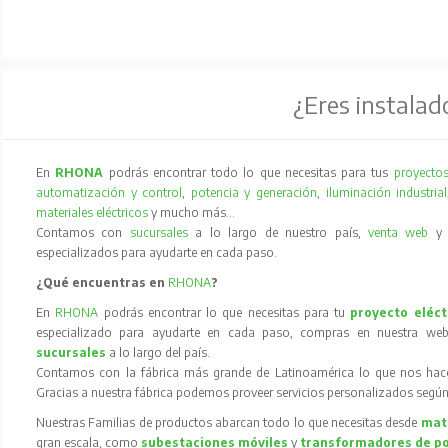
¿Eres instalad
En
RHONA
podrás encontrar todo lo que necesitas para tus
proyectos
automatización y control
,
potencia y generación
,
iluminación industrial
materiales eléctricos
y mucho más…
Contamos con
sucursales
a lo largo de nuestro país,
venta web
especializados para ayudarte en cada paso.
¿Qué encuentras en
RHONA
?
En
RHONA
podrás encontrar lo que necesitas para tu
proyecto eléct
especializado para ayudarte en cada paso, compras en nuestra web
sucursales
a lo largo del país.
Contamos con la fábrica más grande de Latinoamérica lo que nos hace l
Gracias a nuestra fábrica podemos proveer servicios personalizados según
Nuestras Familias de productos abarcan todo lo que necesitas desde
mate
gran escala, como
subestaciones móviles
y
transformadores de p