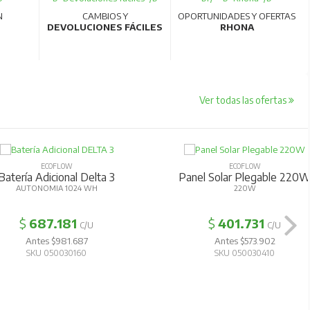
N
CAMBIOS Y
OPORTUNIDADES Y OFERTAS
DEVOLUCIONES FÁCILES
RHONA
Ver todas las ofertas
ECOFLOW
ECOFLOW
Batería Adicional Delta 3
Panel Solar Plegable 220
AUTONOMIA 1024 WH
220W
$
687.181
$
401.731
C/U
C/U
Antes $981.687
Antes $573.902
SKU 050030160
SKU 050030410