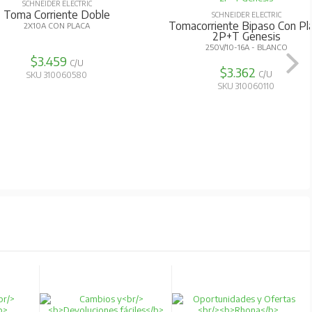
SCHNEIDER ELECTRIC
Toma Corriente Doble
SCHNEIDER ELECTRIC
Tomacorriente Bipaso Con Pl
2X10A CON PLACA
2P+T Genesis
250V/10-16A - BLANCO
$3.459
C/U
$3.362
C/U
SKU 310060580
SKU 310060110