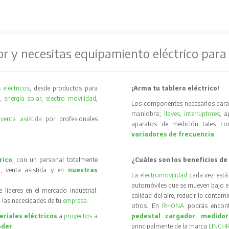
or y necesitas equipamiento eléctrico para
 eléctricos
, desde productos para
¡Arma tu tablero eléctrico!
,
energía solar
,
electro movilidad
,
Los componentes necesarios para 
maniobra;
llaves
,
interruptores
, 
y
venta asistida
por profesionales
aparatos de medición tales 
variadores de frecuencia
.
rico
, con un personal totalmente
¿Cuáles son los beneficios de
, venta asistida y en
nuestras
La
electromovilidad
cada vez está
automóviles que se mueven bajo el 
íderes en el mercado industrial.
calidad del aire, reducir la contam
 las necesidades de tu
empresa
.
otros. En
RHONA
podrás encon
riales eléctricos
a
proyectos
a
pedestal cargador
,
medidor
oder
.
principalmente de la marca
LINCH