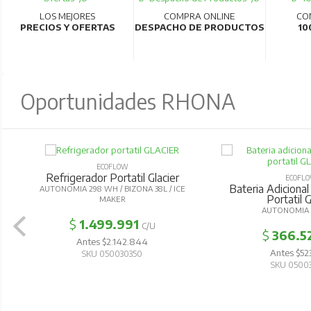
LOS MEJORES
COMPRA ONLINE
CO
PRECIOS Y OFERTAS
DESPACHO DE PRODUCTOS
10
Oportunidades RHONA
ECOFLOW
Refrigerador Portatil Glacier
ECOFL
Bateria Adicional
AUTONOMIA 298 WH / BIZONA 38L / ICE
Portatil G
MAKER
AUTONOMIA 
$
1.499.991
C/U
$
366.5
Antes $2.142.844
Antes $52
SKU 050030350
SKU 0500