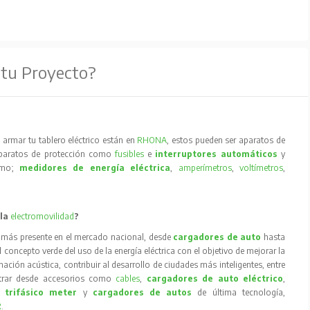
 tu Proyecto?
armar tu tablero eléctrico están en
RHONA
, estos pueden ser aparatos de
aparatos de protección como
fusibles
e
interruptores automáticos
y
como;
medidores de energía eléctrica
,
amperímetros
,
voltímetros
,
 la
electromovilidad
?
 más presente en el mercado nacional, desde
cargadores de auto
hasta
concepto verde del uso de la energía eléctrica con el objetivo de mejorar la
inación acústica, contribuir al desarrollo de ciudades más inteligentes, entre
trar desde accesorios como
cables
,
cargadores de auto eléctrico
,
 trifásico meter
y
cargadores de autos
de última tecnología,
R
.