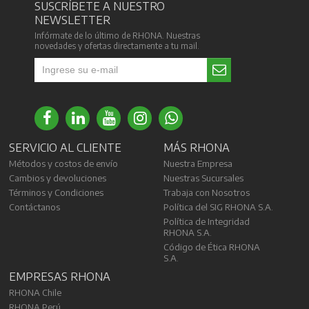
SUSCRÍBETE A NUESTRO
NEWSLETTER
Infórmate de lo último de RHONA. Nuestras
novedades y ofertas directamente a tu mail.
SERVICIO AL CLIENTE
MÁS RHONA
Métodos y costos de envío
Nuestra Empresa
Cambios y devoluciones
Nuestras Sucursales
Términos y Condiciones
Trabaja con Nosotros
Contáctanos
Política del SIG RHONA S.A.
Política de Integridad
RHONA S.A.
Código de Ética RHONA
S.A.
EMPRESAS RHONA
RHONA Chile
RHONA Perú