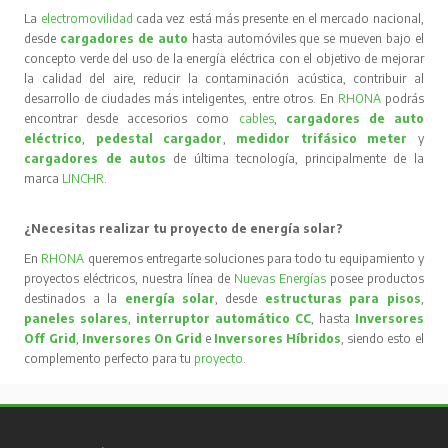
La
electromovilidad
cada vez está más presente en el mercado nacional,
desde
cargadores de auto
hasta automóviles que se mueven bajo el
concepto verde del uso de la energía eléctrica con el objetivo de mejorar
la calidad del aire, reducir la contaminación acústica, contribuir al
desarrollo de ciudades más inteligentes, entre otros. En
RHONA
podrás
encontrar desde accesorios como
cables
,
cargadores de auto
eléctrico
,
pedestal cargador
,
medidor trifásico meter
y
cargadores de autos
de última tecnología, principalmente de la
marca
LINCHR
.
¿Necesitas realizar tu proyecto de energía solar?
En
RHONA
queremos entregarte soluciones para todo tu equipamiento y
proyectos eléctricos, nuestra línea de
Nuevas Energías
posee productos
destinados a la
energía solar
, desde
estructuras para pisos
,
paneles solares
,
interruptor automático CC
, hasta
Inversores
Off Grid
,
Inversores On Grid
e
Inversores Híbridos
, siendo esto el
complemento perfecto para tu
proyecto
.