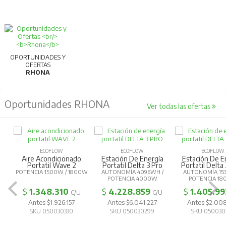
OPORTUNIDADES Y
OFERTAS
RHONA
Oportunidades RHONA
Ver todas las ofertas
ECOFLOW
ECOFLOW
ECOFLOW
Aire Acondicionado
Estación De Energía
Estación De E
Portatil Wave 2
Portatil Delta 3 Pro
Portatil Delta
POTENCIA 1500W / 1800W
AUTONOMÍA 4096WH /
AUTONOMÍA 15
POTENCIA 4000W
POTENCIA 1
$
1.348.310
$
4.228.859
$
1.405.99
C/U
C/U
Antes $1.926.157
Antes $6.041.227
Antes $2.00
SKU 050030330
SKU 050030299
SKU 050030