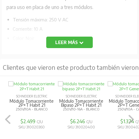
para uso en placa de uno a tres módulos.
Tensión máxima: 250 V AC
Corriente: 10 A
Color: Noir
LEER MÁS
Código Fabricante: MWD130087908
Clientes que vieron este producto también vieron
SCHNEIDER ELECTRIC
Toma Corriente Blanco
SCHNEIDER ELECTRIC
SCHNEIDER ELE
10/16A 1 MÓDULO
Módulo Tomacorriente
Toma Corrient
2P+T Genesis
10/16A 1 MO
250V/10A - CAFÉ
$1.535
C/U
$1.374
$921
C/U
C/
SKU 310120270
SKU 310040260
SKU 310120