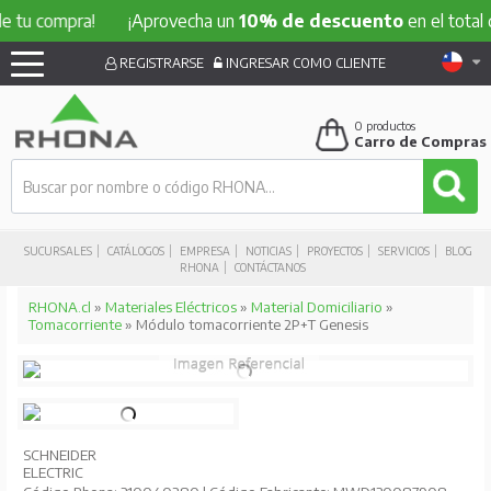
 tu compra!
¡Aprovecha un
10% de descuento
en el total de
REGISTRARSE
INGRESAR COMO CLIENTE
0
productos
Carro de Compras
SUCURSALES
CATÁLOGOS
EMPRESA
NOTICIAS
PROYECTOS
SERVICIOS
BLOG
RHONA
CONTÁCTANOS
RHONA.cl
»
Materiales Eléctricos
»
Material Domiciliario
»
Tomacorriente
» Módulo tomacorriente 2P+T Genesis
SCHNEIDER
ELECTRIC