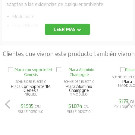
adaptan a las exigencias de cualquier ambiente.
Módulos: 3
Color: Níquel
LEER MÁS
Código Fabricante: MWD130407453
Clientes que vieron este producto también vieron
SCHNEIDER ELE
Placa
SCHNEIDER ELECTRIC
SCHNEIDER ELECTRIC
3 MODULO
Placa Con Soporte 1M
Placa Aluminio
Genesis
Champgne
NÍQUEL
1 MÓDULO
$177
C/
$1.535
$1.874
C/U
C/U
SKU 310030
SKU 310050140
SKU 310120710