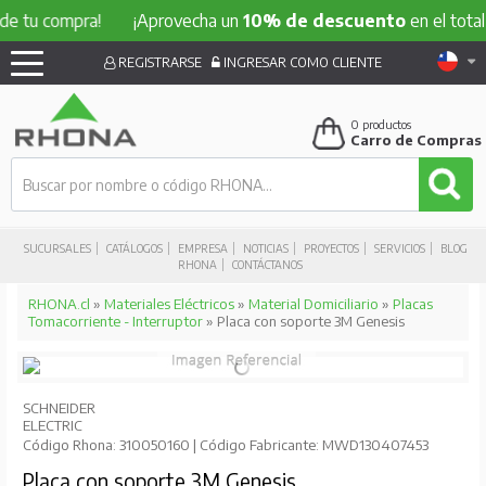
compra!
¡Aprovecha un
10% de descuento
en el total de tu
REGISTRARSE
INGRESAR COMO CLIENTE
0
productos
Carro de Compras
SUCURSALES
CATÁLOGOS
EMPRESA
NOTICIAS
PROYECTOS
SERVICIOS
BLOG
RHONA
CONTÁCTANOS
RHONA.cl
»
Materiales Eléctricos
»
Material Domiciliario
»
Placas
Tomacorriente - Interruptor
» Placa con soporte 3M Genesis
SCHNEIDER
ELECTRIC
Código Rhona: 310050160 | Código Fabricante: MWD130407453
Placa con soporte 3M Genesis