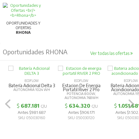
OPORTUNIDADES Y
OFERTAS
RHONA
Oportunidades RHONA
Ver todas las ofertas
ECOFLOW
ECOFLOW
ECOFLOW
Batería Adicional Delta 3
Estacion De Energia
Bateria Adicion
Portatil River 2 Pro
Acondicionad
AUTONOMIA 1024 WH
POTENCIA 800W,
AUTONOMIA 11
AUTONOMIA 768WH
$
687.181
$
634.320
$
1.051.68
C/U
C/U
Antes $981.687
Antes $906.171
Antes $1.502
SKU 050030160
SKU 050030120
SKU 050030