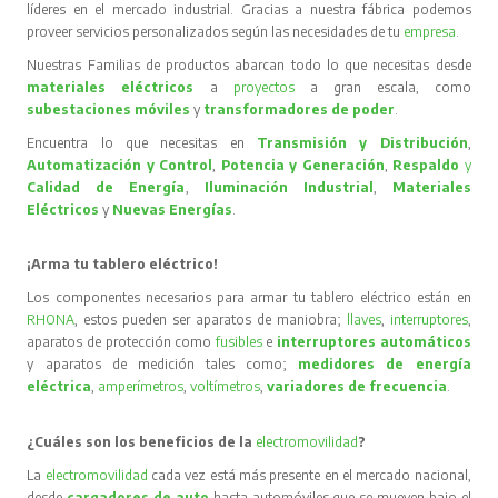
líderes en el mercado industrial. Gracias a nuestra fábrica podemos
proveer servicios personalizados según las necesidades de tu
empresa
.
Nuestras Familias de productos abarcan todo lo que necesitas desde
materiales eléctricos
a
proyectos
a gran escala, como
subestaciones móviles
y
transformadores de poder
.
Encuentra lo que necesitas en
Transmisión y Distribución
,
Automatización y Control
,
Potencia y Generación
,
Respaldo
y
Calidad de Energía
,
Iluminación Industrial
,
Materiales
Eléctricos
y
Nuevas Energías
.
¡Arma tu tablero eléctrico!
Los componentes necesarios para armar tu tablero eléctrico están en
RHONA
, estos pueden ser aparatos de maniobra;
llaves
,
interruptores
,
aparatos de protección como
fusibles
e
interruptores automáticos
y aparatos de medición tales como;
medidores de energía
eléctrica
,
amperímetros
,
voltímetros
,
variadores de frecuencia
.
¿Cuáles son los beneficios de la
electromovilidad
?
La
electromovilidad
cada vez está más presente en el mercado nacional,
desde
cargadores de auto
hasta automóviles que se mueven bajo el