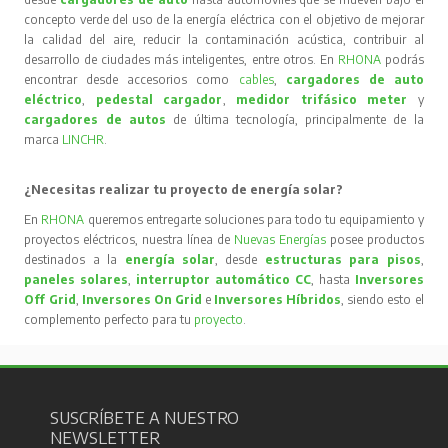
concepto verde del uso de la energía eléctrica con el objetivo de mejorar
la calidad del aire, reducir la contaminación acústica, contribuir al
desarrollo de ciudades más inteligentes, entre otros. En
RHONA
podrás
encontrar desde accesorios como
cables
,
cargadores de auto
eléctrico
,
pedestal cargador
,
medidor trifásico meter
y
cargadores de autos
de última tecnología, principalmente de la
marca
LINCHR
.
¿Necesitas realizar tu proyecto de energía solar?
En
RHONA
queremos entregarte soluciones para todo tu equipamiento y
proyectos eléctricos, nuestra línea de
Nuevas Energías
posee productos
destinados a la
energía solar
, desde
estructuras para pisos
,
paneles solares
,
interruptor automático CC
, hasta
Inversores
Off Grid
,
Inversores On Grid
e
Inversores Híbridos
, siendo esto el
complemento perfecto para tu
proyecto
.
SUSCRÍBETE A NUESTRO
NEWSLETTER