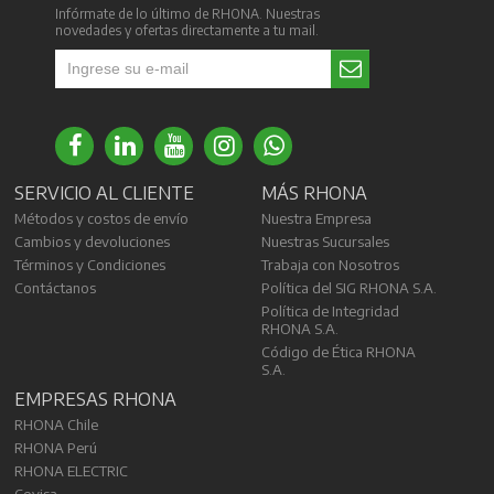
Infórmate de lo último de RHONA. Nuestras
novedades y ofertas directamente a tu mail.
SERVICIO AL CLIENTE
MÁS RHONA
Métodos y costos de envío
Nuestra Empresa
Cambios y devoluciones
Nuestras Sucursales
Términos y Condiciones
Trabaja con Nosotros
Contáctanos
Política del SIG RHONA S.A.
Política de Integridad
RHONA S.A.
Código de Ética RHONA
S.A.
EMPRESAS RHONA
RHONA Chile
RHONA Perú
RHONA ELECTRIC