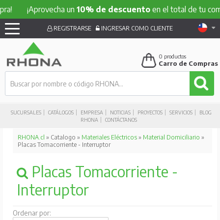
¡Aprovecha un
10% de descuento
en el total de tu compra!
REGISTRARSE
INGRESAR COMO CLIENTE
0
productos
Carro de Compras
SUCURSALES
CATÁLOGOS
EMPRESA
NOTICIAS
PROYECTOS
SERVICIOS
BLOG
RHONA
CONTÁCTANOS
RHONA.cl
» Catalogo »
Materiales Eléctricos
»
Material Domiciliario
»
Placas Tomacorriente - Interruptor
Placas Tomacorriente -
Interruptor
Ordenar por: