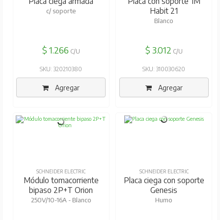
Placa ciega armada
Placa con soporte 1M
Habit 21
c/ soporte
Blanco
$ 1.266
$ 3.012
C/U
C/U
SKU: 320210380
SKU: 310030620
Agregar
Agregar
SCHNEIDER ELECTRIC
SCHNEIDER ELECTRIC
Módulo tomacorriente
Placa ciega con soporte
bipaso 2P+T Orion
Genesis
250V/10-16A - Blanco
Humo