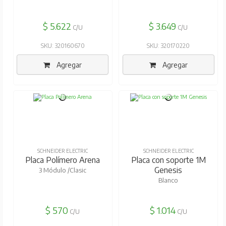
$ 5.622
$ 3.649
C/U
C/U
SKU: 320160670
SKU: 320170220
Agregar
Agregar
SCHNEIDER ELECTRIC
SCHNEIDER ELECTRIC
Placa Polímero Arena
Placa con soporte 1M
Genesis
3 Módulo /Clasic
Blanco
$ 570
$ 1.014
C/U
C/U