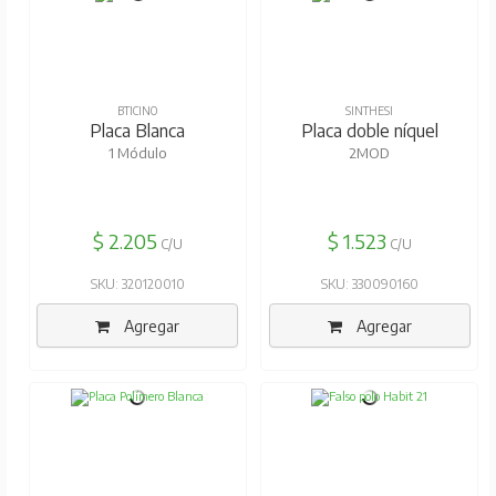
BTICINO
SINTHESI
Placa Blanca
Placa doble níquel
1 Módulo
2MOD
$ 2.205
$ 1.523
C/U
C/U
SKU: 320120010
SKU: 330090160
Agregar
Agregar