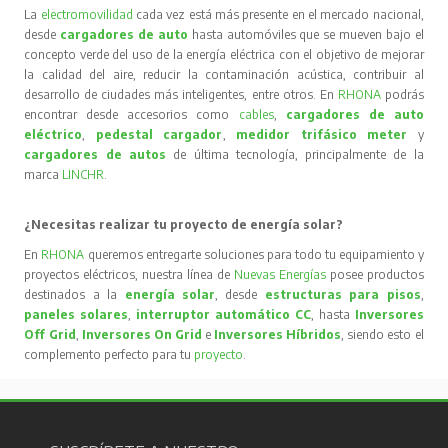
La
electromovilidad
cada vez está más presente en el mercado nacional,
desde
cargadores de auto
hasta automóviles que se mueven bajo el
concepto verde del uso de la energía eléctrica con el objetivo de mejorar
la calidad del aire, reducir la contaminación acústica, contribuir al
desarrollo de ciudades más inteligentes, entre otros. En
RHONA
podrás
encontrar desde accesorios como
cables
,
cargadores de auto
eléctrico
,
pedestal cargador
,
medidor trifásico meter
y
cargadores de autos
de última tecnología, principalmente de la
marca
LINCHR
.
¿Necesitas realizar tu proyecto de energía solar?
En
RHONA
queremos entregarte soluciones para todo tu equipamiento y
proyectos eléctricos, nuestra línea de
Nuevas Energías
posee productos
destinados a la
energía solar
, desde
estructuras para pisos
,
paneles solares
,
interruptor automático CC
, hasta
Inversores
Off Grid
,
Inversores On Grid
e
Inversores Híbridos
, siendo esto el
complemento perfecto para tu
proyecto
.