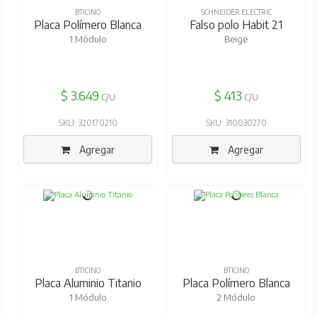
BTICINO
SCHNEIDER ELECTRIC
Placa Polímero Blanca
Falso polo Habit 21
1 Módulo
Beige
$ 3.649
$ 413
C/U
C/U
SKU: 320170210
SKU: 310030270
Agregar
Agregar
BTICINO
BTICINO
Placa Aluminio Titanio
Placa Polímero Blanca
1 Módulo
2 Módulo