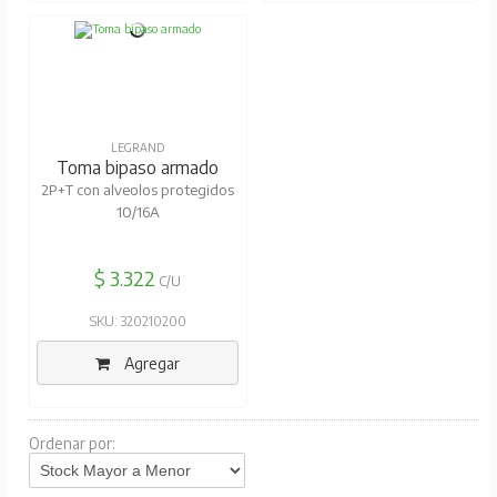
LEGRAND
Toma bipaso armado
2P+T con alveolos protegidos
10/16A
$ 3.322
C/U
SKU: 320210200
Agregar
Ordenar por: