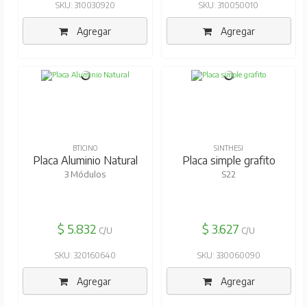
SKU: 310030920
SKU: 310050010
Agregar
Agregar
BTICINO
SINTHESI
Placa Aluminio Natural
Placa simple grafito
3 Módulos
S22
$ 5.832
$ 3.627
C/U
C/U
SKU: 320160640
SKU: 330060090
Agregar
Agregar