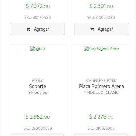
$ 7.072
$ 2.301
C/U
C/U
SKU: 310170480
SKU: 310050080
Agregar
Agregar
BTICINO
SCHNEIDER ELECTRIC
Soporte
Placa Polimero Arena
3 Módulos
1 MODULO /CLASIC
$ 2.952
$ 2.278
C/U
C/U
SKU: 320080020
SKU: 310030900