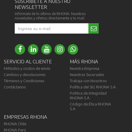
SUSCRÍBETE A NUESTRO
NEWSLETTER
Infórmate de lo último de RHONA. Nuestras
novedades y ofertas directamente a tu mail.
SERVICIO AL CLIENTE
MÁS RHONA
Métodos y costos de envío
Nuestra Empresa
Cambios y devoluciones
Nuestras Sucursales
Términos y Condiciones
Trabaja con Nosotros
Contáctanos
Política del SIG RHONA S.A.
Política de Integridad
RHONA S.A.
Código de Ética RHONA
S.A.
EMPRESAS RHONA
RHONA Chile
RHONA Perú