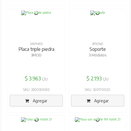
SINTHESI
BTICINO
Placa triple piedra
Soporte
3MOD
3 Módulos
$ 3.963
$ 2.193
C/U
C/U
SKU: 330030080
SKU: 320170020
Agregar
Agregar