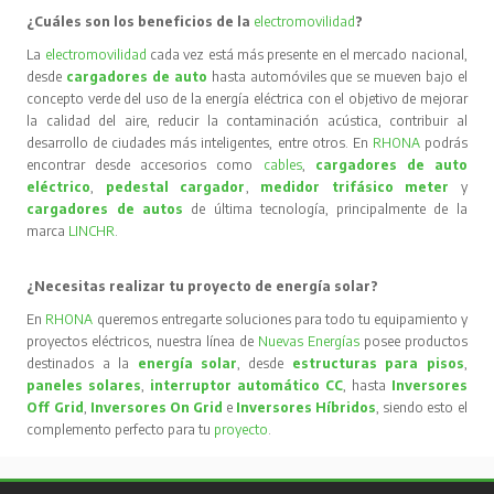
¿Cuáles son los beneficios de la
electromovilidad
?
La
electromovilidad
cada vez está más presente en el mercado nacional,
desde
cargadores de auto
hasta automóviles que se mueven bajo el
concepto verde del uso de la energía eléctrica con el objetivo de mejorar
la calidad del aire, reducir la contaminación acústica, contribuir al
desarrollo de ciudades más inteligentes, entre otros. En
RHONA
podrás
encontrar desde accesorios como
cables
,
cargadores de auto
eléctrico
,
pedestal cargador
,
medidor trifásico meter
y
cargadores de autos
de última tecnología, principalmente de la
marca
LINCHR
.
¿Necesitas realizar tu proyecto de energía solar?
En
RHONA
queremos entregarte soluciones para todo tu equipamiento y
proyectos eléctricos, nuestra línea de
Nuevas Energías
posee productos
destinados a la
energía solar
, desde
estructuras para pisos
,
paneles solares
,
interruptor automático CC
, hasta
Inversores
Off Grid
,
Inversores On Grid
e
Inversores Híbridos
, siendo esto el
complemento perfecto para tu
proyecto
.