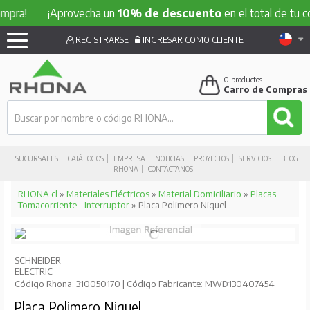
¡Aprovecha un
10% de descuento
en el total de tu compra
REGISTRARSE
INGRESAR COMO CLIENTE
0
productos
Carro de Compras
SUCURSALES
CATÁLOGOS
EMPRESA
NOTICIAS
PROYECTOS
SERVICIOS
BLOG
RHONA
CONTÁCTANOS
RHONA.cl
»
Materiales Eléctricos
»
Material Domiciliario
»
Placas
Tomacorriente - Interruptor
» Placa Polimero Niquel
SCHNEIDER
ELECTRIC
Código Rhona: 310050170 | Código Fabricante: MWD130407454
Placa Polimero Niquel