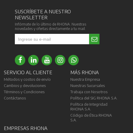
SUSCRÍBETE A NUESTRO
NEWSLETTER
Infórmate de lo último de RHONA. Nuestras
novedades y ofertas directamente a tu mail.
SERVICIO AL CLIENTE
MÁS RHONA
Métodos y costos de envío
Nuestra Empresa
Cambios y devoluciones
Nuestras Sucursales
Términos y Condiciones
Trabaja con Nosotros
Contáctanos
Política del SIG RHONA S.A.
Política de Integridad
RHONA S.A.
Código de Ética RHONA
S.A.
EMPRESAS RHONA