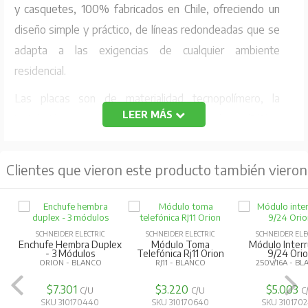
y casquetes, 100% fabricados en Chile, ofreciendo un
diseño simple y práctico, de líneas redondeadas que se
adapta a las exigencias de cualquier ambiente
residencial.
Las placas son de materialidad tecnopolímero, la
LEER MÁS
instalación es embutida en cajas rectangulares (5/8) y
está disponible en 6 colores: Blanco, Dorado, Níquel,
Humo, Lien, Millán.
Clientes que vieron este producto también vieron
La gama se ofrece en dos configuraciones: placas
armadas (placa, soporte y módulos), placas modulares
(placa con soporte incluido) y casquetes sobrepuestos
SCHNEIDER ELECTRIC
SCHNEIDER ELECTRIC
SCHNEIDER ELE
Enchufe Hembra Duplex
Módulo Toma
Módulo Inter
(armados y modulares).
- 3 Módulos
Telefónica Rj11 Orion
9/24 Ori
ORION - BLANCO
RJ11 - BLANCO
250V/16A - B
Una última innovación de la gama Genesis es la
$7.301
$3.220
$5.003
C/U
C/U
C
protección ultravioleta activa durante toda la vida útil de
SKU 310170440
SKU 310170640
SKU 310170