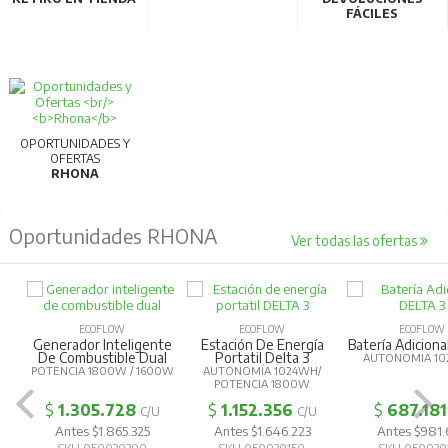
FÁCILES
OPORTUNIDADES Y
OFERTAS
RHONA
Oportunidades RHONA
Ver todas las ofertas
ECOFLOW
ECOFLOW
ECOFLOW
Generador Inteligente
Estación De Energía
Batería Adiciona
De Combustible Dual
Portatil Delta 3
AUTONOMIA 10
POTENCIA 1800W / 1600W
AUTONOMÍA 1024WH/
POTENCIA 1800W
$
1.305.728
$
1.152.356
$
687.181
C/U
C/U
Antes $1.865.325
Antes $1.646.223
Antes $981