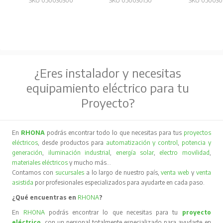
SKU 050030300
SKU 050030150
SKU 050030
¿Eres instalador y necesitas
equipamiento eléctrico para tu
Proyecto?
En
RHONA
podrás encontrar todo lo que necesitas para tus
proyectos
eléctricos
, desde productos para
automatización y control
,
potencia y
generación
,
iluminación industrial
,
energía solar
,
electro movilidad
,
materiales eléctricos
y mucho más…
Contamos con
sucursales
a lo largo de nuestro país,
venta web
y
venta
asistida
por profesionales especializados para ayudarte en cada paso.
¿Qué encuentras en
RHONA
?
En
RHONA
podrás encontrar lo que necesitas para tu
proyecto
eléctrico
, con un personal totalmente especializado para ayudarte en