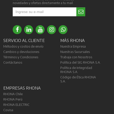
novedades y ofertas directamente a tu mail.
SERVICIO AL CLIENTE
MÁS RHONA
Métodos y costos de envío
Nuestra Empresa
Cambios y devoluciones
Nuestras Sucursales
Términos y Condiciones
Trabaja con Nosotros
Contáctanos
Política del SIG RHONA S.A.
Política de Integridad
RHONA S.A.
Código de Ética RHONA
S.A.
EMPRESAS RHONA
RHONA Chile
RHONA Perú
RHONA ELECTRIC
Covisa