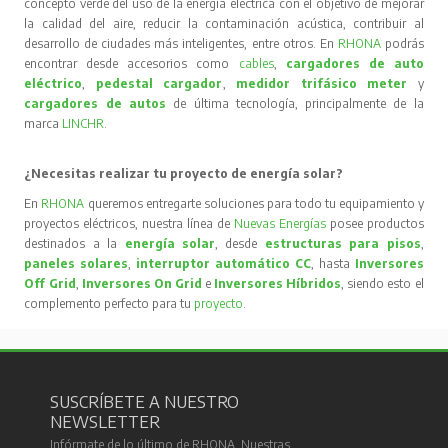
concepto verde del uso de la energía eléctrica con el objetivo de mejorar
la calidad del aire, reducir la contaminación acústica, contribuir al
desarrollo de ciudades más inteligentes, entre otros. En
RHONA
podrás
encontrar desde accesorios como
cables
,
cargadores de auto
eléctrico
,
pedestal cargador
,
medidor trifásico meter
y
cargadores de autos
de última tecnología, principalmente de la
marca
LINCHR
.
¿Necesitas realizar tu proyecto de energía solar?
En
RHONA
queremos entregarte soluciones para todo tu equipamiento y
proyectos eléctricos, nuestra línea de
Nuevas Energías
posee productos
destinados a la
energía solar
, desde
estructuras para pisos
,
paneles solares
,
interruptor automático CC
, hasta
Inversores
Off Grid
,
Inversores On Grid
e
Inversores Híbridos
, siendo esto el
complemento perfecto para tu
proyecto
.
SUSCRÍBETE A NUESTRO
NEWSLETTER
Infórmate de lo último de RHONA. Nuestras