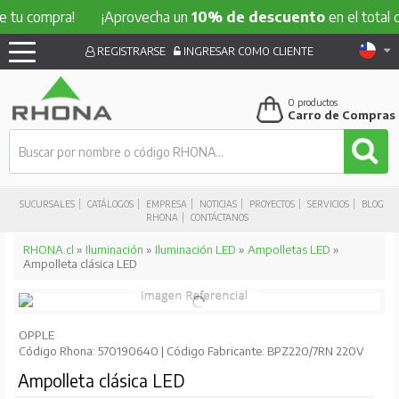
 tu compra!
¡Aprovecha un
10% de descuento
en el total de
REGISTRARSE
INGRESAR COMO CLIENTE
0
productos
Carro de Compras
SUCURSALES
CATÁLOGOS
EMPRESA
NOTICIAS
PROYECTOS
SERVICIOS
BLOG
RHONA
CONTÁCTANOS
RHONA.cl
»
Iluminación
»
Iluminación LED
»
Ampolletas LED
»
Ampolleta clásica LED
OPPLE
Código Rhona: 570190640 | Código Fabricante: BPZ220/7RN 220V
Ampolleta clásica LED