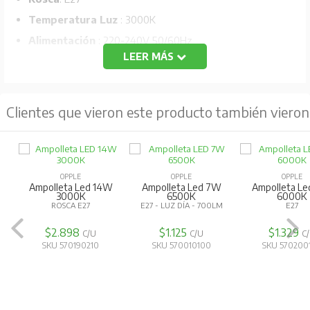
Temperatura Luz
: 3000K
Alimentación
: 220-240V 50/60Hz
LEER MÁS
Vida útil:
20.000 horas
CRI 80
Clientes que vieron este producto también vieron
OPPLE
OPPLE
OPPLE
Ampolleta Led 14W
Ampolleta Led 7W
Ampolleta L
3000K
6500K
6000K
ROSCA E27
E27 - LUZ DÍA - 700LM
E27
$2.898
$1.125
$1.329
C/U
C/U
C
SKU 570190210
SKU 570010100
SKU 570200