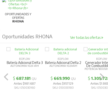
OPORTUNIDADES Y
OFERTAS
RHONA
Oportunidades RHONA
Ver todas las ofertas
ECOFLOW
ECOFLOW
ECOFLOW
Batería Adicional Delta 3
Bateria Adicional Delta 2
Generador Inte
De Combustibl
AUTONOMIA 1024 WH
AUTONOMIA 1024WH
POTENCIA 1800W
$
687.181
$
669.990
$
1.305.72
C/U
C/U
Antes $981.687
Antes $957.129
Antes $1.865
SKU 050030160
SKU 050030180
SKU 050030