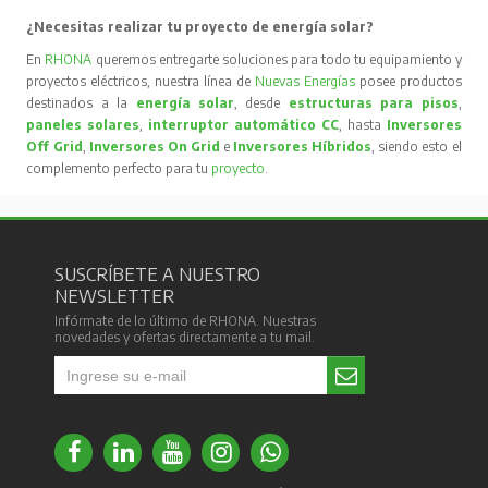
¿Necesitas realizar tu proyecto de energía solar?
En
RHONA
queremos entregarte soluciones para todo tu equipamiento y
proyectos eléctricos, nuestra línea de
Nuevas Energías
posee productos
destinados a la
energía solar
, desde
estructuras para pisos
,
paneles solares
,
interruptor automático CC
, hasta
Inversores
Off Grid
,
Inversores On Grid
e
Inversores Híbridos
, siendo esto el
complemento perfecto para tu
proyecto
.
SUSCRÍBETE A NUESTRO
NEWSLETTER
Infórmate de lo último de RHONA. Nuestras
novedades y ofertas directamente a tu mail.