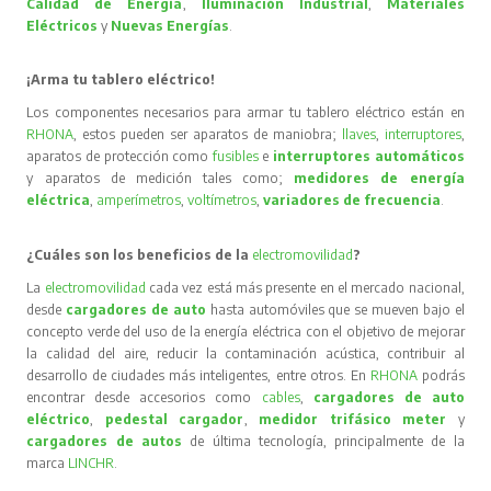
Calidad de Energía
,
Iluminación Industrial
,
Materiales
Eléctricos
y
Nuevas Energías
.
¡Arma tu tablero eléctrico!
Los componentes necesarios para armar tu tablero eléctrico están en
RHONA
, estos pueden ser aparatos de maniobra;
llaves
,
interruptores
,
aparatos de protección como
fusibles
e
interruptores automáticos
y aparatos de medición tales como;
medidores de energía
eléctrica
,
amperímetros
,
voltímetros
,
variadores de frecuencia
.
¿Cuáles son los beneficios de la
electromovilidad
?
La
electromovilidad
cada vez está más presente en el mercado nacional,
desde
cargadores de auto
hasta automóviles que se mueven bajo el
concepto verde del uso de la energía eléctrica con el objetivo de mejorar
la calidad del aire, reducir la contaminación acústica, contribuir al
desarrollo de ciudades más inteligentes, entre otros. En
RHONA
podrás
encontrar desde accesorios como
cables
,
cargadores de auto
eléctrico
,
pedestal cargador
,
medidor trifásico meter
y
cargadores de autos
de última tecnología, principalmente de la
marca
LINCHR
.