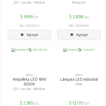
E27 - Luz día - 1500Lm
Rosca E27
$ 1.699
$ 2.898
C/U
C/U
SKU: 570010170
SKU: 570190210
Agregar
Agregar
OPPLE
OPPLE
Ampolleta LED 18W
Lámpara LED industrial
6500K
28W
E27 - Luz día - 1800Lm
$ 2.385
$ 12.170
C/U
C/U