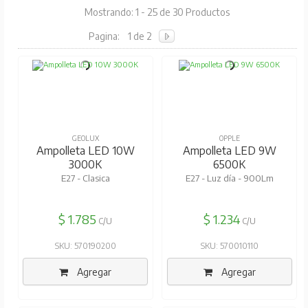
Mostrando: 1 - 25 de 30 Productos
Pagina:
1 de 2
GEOLUX
OPPLE
Ampolleta LED 10W
Ampolleta LED 9W
3000K
6500K
E27 - Clasica
E27 - Luz día - 900Lm
$ 1.785
$ 1.234
C/U
C/U
SKU: 570190200
SKU: 570010110
Agregar
Agregar