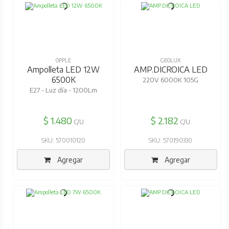
OPPLE
GEOLUX
Ampolleta LED 12W
AMP.DICROICA LED
6500K
220V 6000K 105G
E27 - Luz día - 1200Lm
$ 1.480
$ 2.182
C/U
C/U
SKU: 570010120
SKU: 570190330
Agregar
Agregar