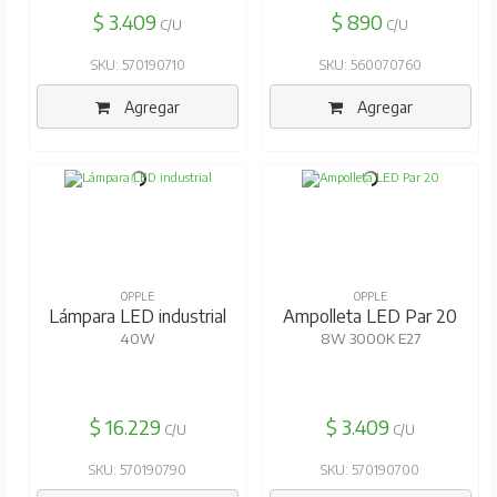
$ 3.409
$ 890
C/U
C/U
SKU: 570190710
SKU: 560070760
Agregar
Agregar
OPPLE
OPPLE
Lámpara LED industrial
Ampolleta LED Par 20
40W
8W 3000K E27
$ 16.229
$ 3.409
C/U
C/U
SKU: 570190790
SKU: 570190700