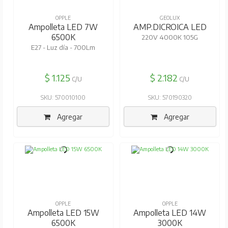
OPPLE
GEOLUX
Ampolleta LED 7W
AMP.DICROICA LED
6500K
220V 4000K 105G
E27 - Luz día - 700Lm
$ 1.125
$ 2.182
C/U
C/U
SKU: 570010100
SKU: 570190320
Agregar
Agregar
OPPLE
OPPLE
Ampolleta LED 15W
Ampolleta LED 14W
6500K
3000K