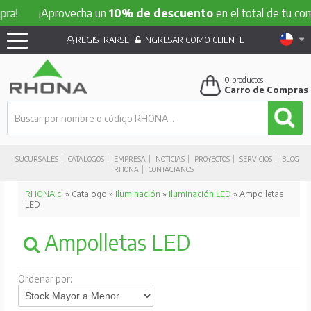
¡Aprovecha un
10% de descuento
en el total de tu compra!
REGISTRARSE
INGRESAR COMO CLIENTE
0
productos
Carro de Compras
SUCURSALES
CATÁLOGOS
EMPRESA
NOTICIAS
PROYECTOS
SERVICIOS
BLOG
RHONA
CONTÁCTANOS
RHONA.cl
» Catalogo »
Iluminación
»
Iluminación LED
» Ampolletas
LED
Ampolletas LED
Ordenar por: