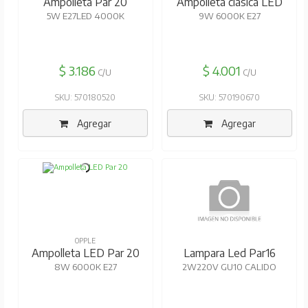
Ampolleta Par 20
Ampolleta clásica LED
5W E27LED 4000K
9W 6000K E27
$ 3.186
$ 4.001
C/U
C/U
SKU: 570180520
SKU: 570190670
Agregar
Agregar
OPPLE
OSRAM
Ampolleta LED Par 20
Lampara Led Par16
8W 6000K E27
2W220V GU10 CALIDO