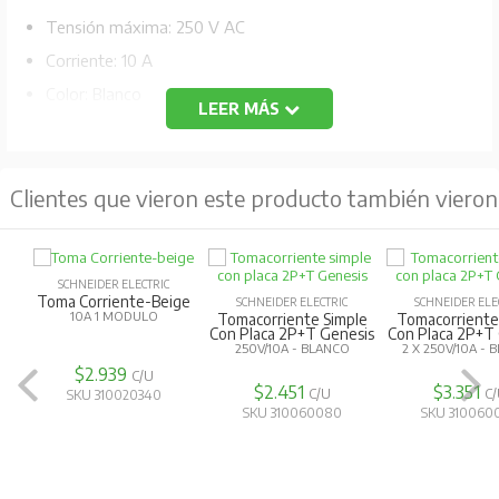
Tensión máxima: 250 V AC
Corriente: 10 A
Color: Blanco
LEER MÁS
Código Fabricante: MWD130327516 BL
Clientes que vieron este producto también vieron
SCHNEIDER ELECTRIC
Toma Corriente-Beige
SCHNEIDER ELECTRIC
SCHNEIDER ELE
10A 1 MODULO
Tomacorriente Simple
Tomacorriente
Con Placa 2P+T Genesis
Con Placa 2P+T
250V/10A - BLANCO
2 X 250V/10A -
$2.939
C/U
$2.451
$3.351
C/U
C
SKU 310020340
SKU 310060080
SKU 310060