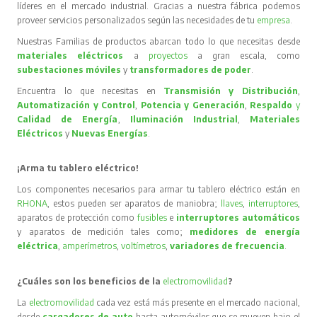
líderes en el mercado industrial. Gracias a nuestra fábrica podemos
proveer servicios personalizados según las necesidades de tu
empresa
.
Nuestras Familias de productos abarcan todo lo que necesitas desde
materiales eléctricos
a
proyectos
a gran escala, como
subestaciones móviles
y
transformadores de poder
.
Encuentra lo que necesitas en
Transmisión y Distribución
,
Automatización y Control
,
Potencia y Generación
,
Respaldo
y
Calidad de Energía
,
Iluminación Industrial
,
Materiales
Eléctricos
y
Nuevas Energías
.
¡Arma tu tablero eléctrico!
Los componentes necesarios para armar tu tablero eléctrico están en
RHONA
, estos pueden ser aparatos de maniobra;
llaves
,
interruptores
,
aparatos de protección como
fusibles
e
interruptores automáticos
y aparatos de medición tales como;
medidores de energía
eléctrica
,
amperímetros
,
voltímetros
,
variadores de frecuencia
.
¿Cuáles son los beneficios de la
electromovilidad
?
La
electromovilidad
cada vez está más presente en el mercado nacional,
desde
cargadores de auto
hasta automóviles que se mueven bajo el