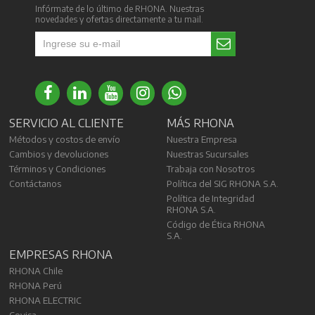
Infórmate de lo último de RHONA. Nuestras
novedades y ofertas directamente a tu mail.
SERVICIO AL CLIENTE
MÁS RHONA
Métodos y costos de envío
Nuestra Empresa
Cambios y devoluciones
Nuestras Sucursales
Términos y Condiciones
Trabaja con Nosotros
Contáctanos
Política del SIG RHONA S.A.
Política de Integridad
RHONA S.A.
Código de Ética RHONA
S.A.
EMPRESAS RHONA
RHONA Chile
RHONA Perú
RHONA ELECTRIC