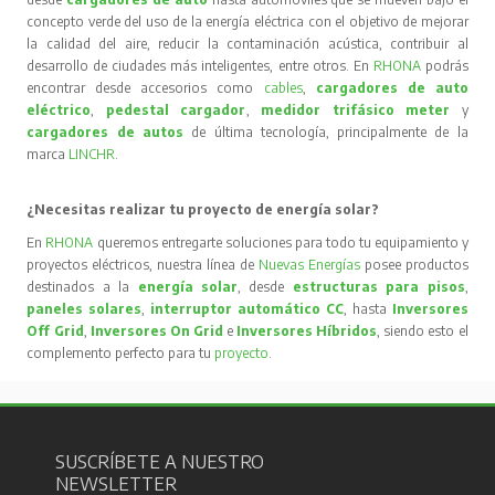
concepto verde del uso de la energía eléctrica con el objetivo de mejorar
la calidad del aire, reducir la contaminación acústica, contribuir al
desarrollo de ciudades más inteligentes, entre otros. En
RHONA
podrás
encontrar desde accesorios como
cables
,
cargadores de auto
eléctrico
,
pedestal cargador
,
medidor trifásico meter
y
cargadores de autos
de última tecnología, principalmente de la
marca
LINCHR
.
¿Necesitas realizar tu proyecto de energía solar?
En
RHONA
queremos entregarte soluciones para todo tu equipamiento y
proyectos eléctricos, nuestra línea de
Nuevas Energías
posee productos
destinados a la
energía solar
, desde
estructuras para pisos
,
paneles solares
,
interruptor automático CC
, hasta
Inversores
Off Grid
,
Inversores On Grid
e
Inversores Híbridos
, siendo esto el
complemento perfecto para tu
proyecto
.
SUSCRÍBETE A NUESTRO
NEWSLETTER