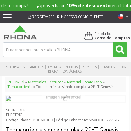
 compra!
¡Aprovecha un
10% de descuento
en el total de tu
REGISTRARSE
INGRESAR COMO CLIENTE
0
productos
Carro de Compras
SUCURSALES
CATÁLOGOS
EMPRESA
NOTICIAS
PROYECTOS
SERVICIOS
BLOG
RHONA
CONTÁCTANOS
RHONA.cl
»
Materiales Eléctricos
»
Material Domiciliario
»
Tomacorriente
» Tomacorriente simple con placa 2P+T Genesis
SCHNEIDER
ELECTRIC
Código Rhona: 310060080 | Código Fabricante: MWD130327516 BL
Tomacorriente simple con placa 2P+T Genesis