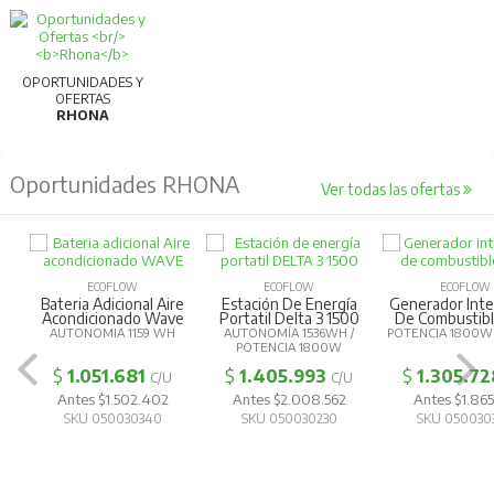
OPORTUNIDADES Y
OFERTAS
RHONA
Oportunidades RHONA
Ver todas las ofertas
ECOFLOW
ECOFLOW
ECOFLOW
Bateria Adicional Aire
Estación De Energía
Generador Inte
Acondicionado Wave
Portatil Delta 3 1500
De Combustibl
AUTONOMIA 1159 WH
AUTONOMÍA 1536WH /
POTENCIA 1800W
POTENCIA 1800W
$
1.051.681
$
1.405.993
$
1.305.72
C/U
C/U
Antes $1.502.402
Antes $2.008.562
Antes $1.865
SKU 050030340
SKU 050030230
SKU 050030