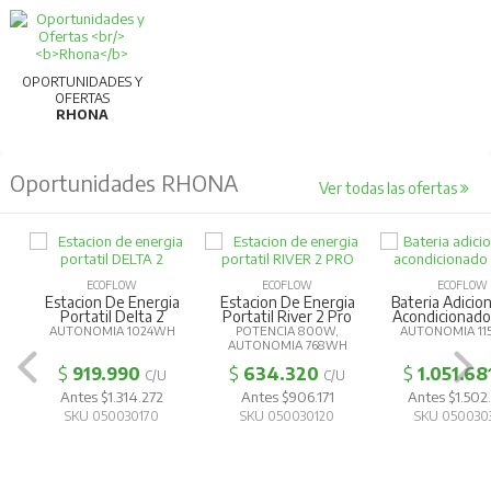
OPORTUNIDADES Y
OFERTAS
RHONA
Oportunidades RHONA
Ver todas las ofertas
ECOFLOW
ECOFLOW
ECOFLOW
Estacion De Energia
Estacion De Energia
Bateria Adicion
Portatil Delta 2
Portatil River 2 Pro
Acondicionad
AUTONOMIA 1024WH
POTENCIA 800W,
AUTONOMIA 11
AUTONOMIA 768WH
$
919.990
$
634.320
$
1.051.68
C/U
C/U
Antes $1.314.272
Antes $906.171
Antes $1.502
SKU 050030170
SKU 050030120
SKU 050030