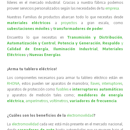
líderes en el mercado industrial. Gracias a nuestra fábrica podemos
proveer servicios personalizados según las necesidades de tu
empresa
.
Nuestras Familias de productos abarcan todo lo que necesitas desde
materiales eléctricos
a
proyectos
a gran escala, como
subestaciones móviles
y
transformadores de poder
.
Encuentra lo que necesitas en
Transmisión y Distribución
,
Automatización y Control
,
Potencia y Generación
,
Respaldo
y
Calidad de Energía
,
Iluminación Industrial
,
Materiales
Eléctricos
y
Nuevas Energías
.
¡Arma tu tablero eléctrico!
Los componentes necesarios para armar tu tablero eléctrico están en
RHONA
, estos pueden ser aparatos de maniobra;
llaves
,
interruptores
,
aparatos de protección como
fusibles
e
interruptores automáticos
y aparatos de medición tales como;
medidores de energía
eléctrica
,
amperímetros
,
voltímetros
,
variadores de frecuencia
.
¿Cuáles son los beneficios de la
electromovilidad
?
La
electromovilidad
cada vez está más presente en el mercado nacional,
desde
cargadores de auto
hasta automóviles que se mueven bajo el