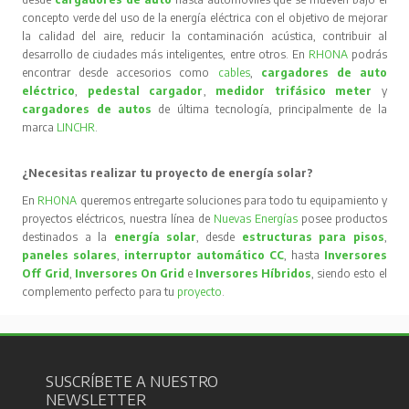
concepto verde del uso de la energía eléctrica con el objetivo de mejorar
la calidad del aire, reducir la contaminación acústica, contribuir al
desarrollo de ciudades más inteligentes, entre otros. En
RHONA
podrás
encontrar desde accesorios como
cables
,
cargadores de auto
eléctrico
,
pedestal cargador
,
medidor trifásico meter
y
cargadores de autos
de última tecnología, principalmente de la
marca
LINCHR
.
¿Necesitas realizar tu proyecto de energía solar?
En
RHONA
queremos entregarte soluciones para todo tu equipamiento y
proyectos eléctricos, nuestra línea de
Nuevas Energías
posee productos
destinados a la
energía solar
, desde
estructuras para pisos
,
paneles solares
,
interruptor automático CC
, hasta
Inversores
Off Grid
,
Inversores On Grid
e
Inversores Híbridos
, siendo esto el
complemento perfecto para tu
proyecto
.
SUSCRÍBETE A NUESTRO
NEWSLETTER