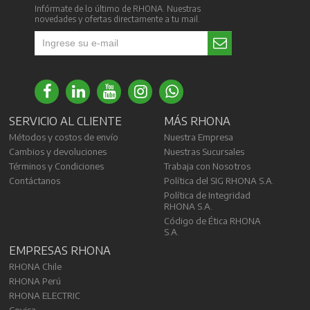
Infórmate de lo último de RHONA. Nuestras
novedades y ofertas directamente a tu mail.
SERVICIO AL CLIENTE
MÁS RHONA
Métodos y costos de envío
Nuestra Empresa
Cambios y devoluciones
Nuestras Sucursales
Términos y Condiciones
Trabaja con Nosotros
Contáctanos
Política del SIG RHONA S.A.
Política de Integridad
RHONA S.A.
Código de Ética RHONA
S.A.
EMPRESAS RHONA
RHONA Chile
RHONA Perú
RHONA ELECTRIC