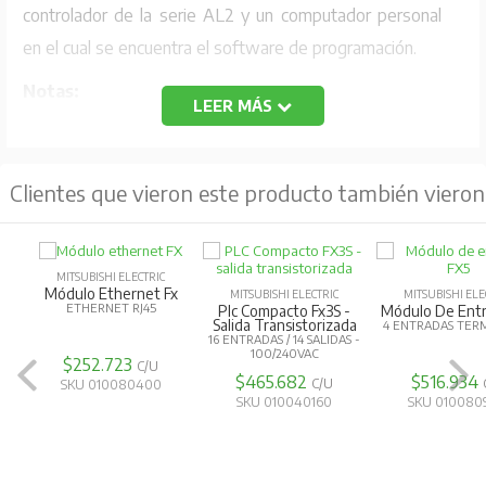
controlador de la serie AL2 y un computador personal
en el cual se encuentra el software de programación.
Notas:
LEER MÁS
El cable AL-232CAB no puede utilizarse para otras
aplicaciones.
Clientes que vieron este producto también vieron
El cable AL-232CAB sobresale unos 40 mm por encima
del panel superior cuando se conecta con un
controlador de la serie alpha.
MITSUBISHI ELECTRIC
Módulo Ethernet Fx
MITSUBISHI ELECTRIC
MITSUBISHI ELE
ETHERNET RJ45
Plc Compacto Fx3S -
Módulo De Entr
Salida Transistorizada
4 ENTRADAS TER
16 ENTRADAS / 14 SALIDAS -
100/240VAC
$252.723
C/U
$465.682
$516.934
C/U
SKU 010080400
SKU 010040160
SKU 010080