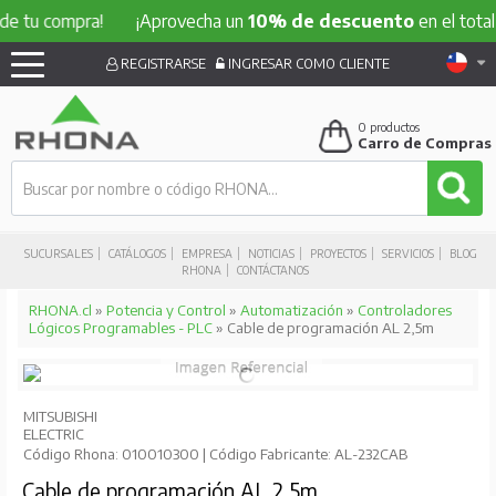
compra!
¡Aprovecha un
10% de descuento
en el total de tu
REGISTRARSE
INGRESAR COMO CLIENTE
0
productos
Carro de Compras
SUCURSALES
CATÁLOGOS
EMPRESA
NOTICIAS
PROYECTOS
SERVICIOS
BLOG
RHONA
CONTÁCTANOS
RHONA.cl
»
Potencia y Control
»
Automatización
»
Controladores
Lógicos Programables - PLC
» Cable de programación AL 2,5m
MITSUBISHI
ELECTRIC
Código Rhona: 010010300 | Código Fabricante: AL-232CAB
Cable de programación AL 2,5m