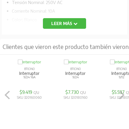
Tensión Nominal: 250V AC
Corriente Nominal: 10A
Color; Blanco
LEER MÁS
Código Fabricante: 1101BN
Clientes que vieron este producto también vieron
BTICINO
BTICINO
Interruptor
Interruptor 10 Ax
BTICINO
9/12
1P NEGRO - 3 VÍAS
Interruptor Do
Teclón
9/12-9/24 15 M
$5.537
$8.037
C/U
C/U
$15.365
C
SKU 320180150
SKU 320260120
SKU 320170