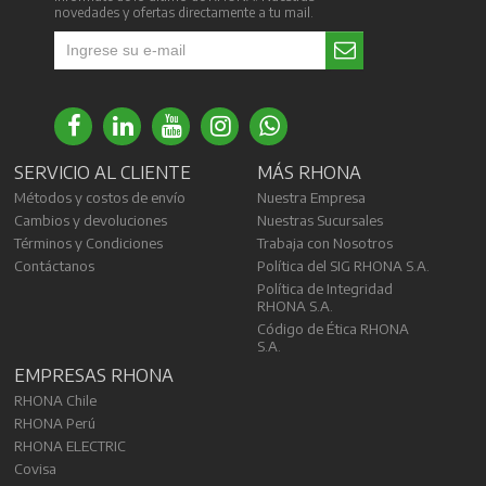
novedades y ofertas directamente a tu mail.
SERVICIO AL CLIENTE
MÁS RHONA
Métodos y costos de envío
Nuestra Empresa
Cambios y devoluciones
Nuestras Sucursales
Términos y Condiciones
Trabaja con Nosotros
Contáctanos
Política del SIG RHONA S.A.
Política de Integridad
RHONA S.A.
Código de Ética RHONA
S.A.
EMPRESAS RHONA
RHONA Chile
RHONA Perú
RHONA ELECTRIC
Covisa