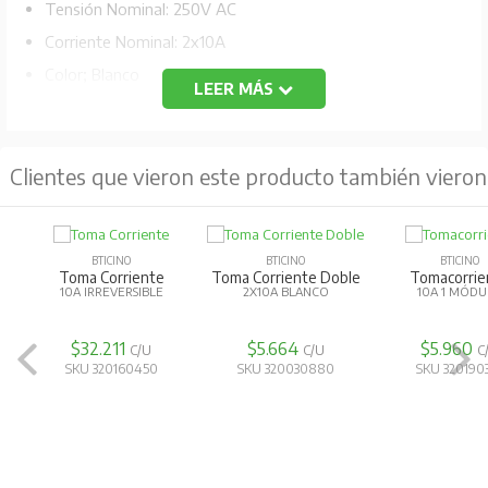
Tensión Nominal: 250V AC
Corriente Nominal: 2x10A
Color; Blanco
LEER MÁS
Código Fabricante: 1208BN
Clientes que vieron este producto también vieron
BTICINO
BTICINO
BTICINO
Toma Corriente
Toma Corriente Doble
Tomacorrie
10A IRREVERSIBLE
2X10A BLANCO
10A 1 MÓD
$32.211
$5.664
$5.960
C/U
C/U
C
SKU 320160450
SKU 320030880
SKU 320190