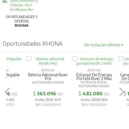
OPORTUNIDADES Y
OFERTAS
RHONA
Oportunidades RHONA
Ver todas las ofertas
ECOFLOW
ECOFLOW
ECOFLOW
Bateria Adicional River
Estacion De Energia
Generador Inte
Pro
Portatil River 2 Max
De Combustibl
AUTONOMIA 720WH
POTENCIA 500W,
POTENCIA 1800W
AUTONOMIA 512WH
$
363.096
$
482.080
$
1.305.72
C/U
C/U
Antes $518.709
Antes $688.686
Antes $1.865
SKU 050030140
SKU 050030100
SKU 050030