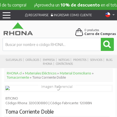
de tu compra!
¡Aprovecha un
10% de descuento
en el total
REGISTRARSE
INGRESAR COMO CLIENTE
0
productos
Carro de Compras
SUCURSALES
CATÁLOGOS
EMPRESA
NOTICIAS
PROYECTOS
SERVICIOS
BLOG
RHONA
CONTÁCTANOS
RHONA.cl
»
Materiales Eléctricos
»
Material Domiciliario
»
Tomacorriente
» Toma Corriente Doble
BTICINO
Código Rhona: 320030880 | Código Fabricante: 1208BN
Toma Corriente Doble