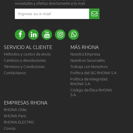
novedades y ofertas directamente a tu mail.
SERVICIO AL CLIENTE
MÁS RHONA
Métodos y costos de envío
Nuestra Empresa
Cambios y devoluciones
Nuestras Sucursales
Términos y Condiciones
Trabaja con Nosotros
Contáctanos
Política del SIG RHONA S.A.
Política de Integridad
RHONA S.A.
Código de Ética RHONA
S.A.
EMPRESAS RHONA
RHONA Chile
RHONA Perú
RHONA ELECTRIC
Covisa