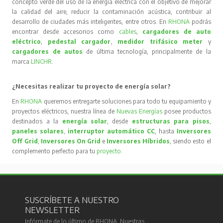
concepto verde del uso de la energía eléctrica con el objetivo de mejorar
la calidad del aire, reducir la contaminación acústica, contribuir al
desarrollo de ciudades más inteligentes, entre otros. En
RHONA
podrás
encontrar desde accesorios como
cables
,
cargadores de auto
eléctrico
,
pedestal cargador
,
medidor trifásico meter
y
cargadores de autos
de última tecnología, principalmente de la
marca
LINCHR
.
¿Necesitas realizar tu proyecto de energía solar?
En
RHONA
queremos entregarte soluciones para todo tu equipamiento y
proyectos eléctricos, nuestra línea de
Nuevas Energías
posee productos
destinados a la
energía solar
, desde
estructuras para pisos
,
paneles solares
,
interruptor automático CC
, hasta
Inversores
Off Grid
,
Inversores On Grid
e
Inversores Híbridos
, siendo esto el
complemento perfecto para tu
proyecto
.
SUSCRÍBETE A NUESTRO
NEWSLETTER
Infórmate de lo último de RHONA. Nuestras