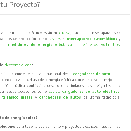
 tu Proyecto?
armar tu tablero eléctrico están en
RHONA
, estos pueden ser aparatos de
aparatos de protección como
fusibles
e
interruptores automáticos
y
como;
medidores de energía eléctrica
,
amperímetros
,
voltímetros
,
 la
electromovilidad
?
 más presente en el mercado nacional, desde
cargadores de auto
hasta
concepto verde del uso de la energía eléctrica con el objetivo de mejorar la
inación acústica, contribuir al desarrollo de ciudades más inteligentes, entre
trar desde accesorios como
cables
,
cargadores de auto eléctrico
,
 trifásico meter
y
cargadores de autos
de última tecnología,
R
.
to de energía solar?
oluciones para todo tu equipamiento y proyectos eléctricos, nuestra línea