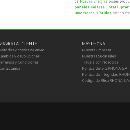
de
Nuevas Energías
posee produc
paneles solares
,
interruptor
Inversores Híbridos
, siendo es
SERVICIO AL CLIENTE
MÁS RHONA
Métodos y costos de envío
Nuestra Empresa
Cambios y devoluciones
Nuestras Sucursales
Términos y Condiciones
Trabaja con Nosotros
Contáctanos
Política del SIG RHONA S.A.
Política de Integridad RHON
Código de Ética RHONA S.A.