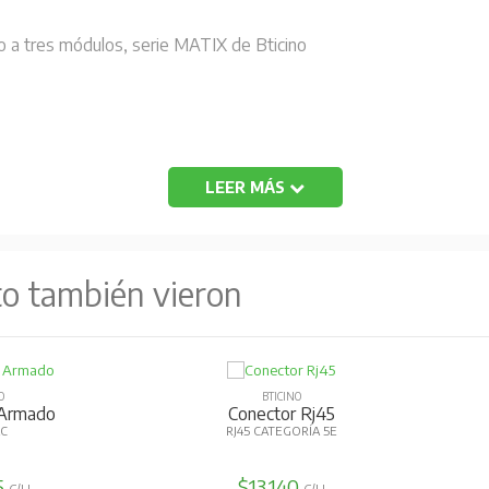
 a tres módulos, serie MATIX de Bticino
LEER MÁS
to también vieron
O
BTICINO
Armado
Conector Rj45
AC
RJ45 CATEGORÍA 5E
5
$13.140