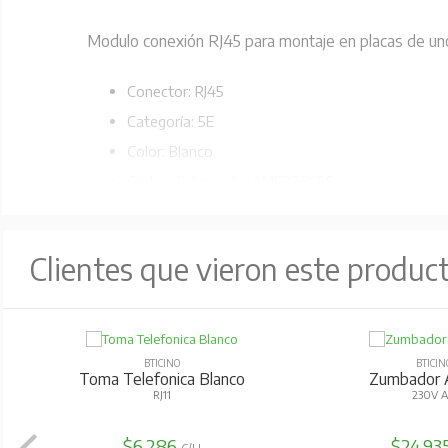
Modulo conexión RJ45 para montaje en placas de uno
Conector: RJ45
Categoría: 5E
Color: Blanco
Código Fabricante: AM5979C5E
Clientes que vieron este produc
BTICINO
BTICIN
Toma Telefonica Blanco
Zumbador 
RJ11
230V 
$6.286
$24.93