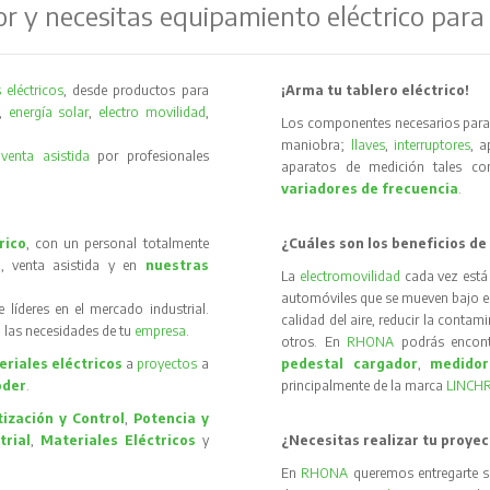
or y necesitas equipamiento eléctrico para
 eléctricos
, desde productos para
¡Arma tu tablero eléctrico!
,
energía solar
,
electro movilidad
,
Los componentes necesarios para 
maniobra;
llaves
,
interruptores
, 
y
venta asistida
por profesionales
aparatos de medición tales 
variadores de frecuencia
.
rico
, con un personal totalmente
¿Cuáles son los beneficios de
, venta asistida y en
nuestras
La
electromovilidad
cada vez está
automóviles que se mueven bajo el 
íderes en el mercado industrial.
calidad del aire, reducir la contam
 las necesidades de tu
empresa
.
otros. En
RHONA
podrás encon
riales eléctricos
a
proyectos
a
pedestal cargador
,
medidor
oder
.
principalmente de la marca
LINCH
ización y Control
,
Potencia y
trial
,
Materiales Eléctricos
y
¿Necesitas realizar tu proyec
En
RHONA
queremos entregarte s