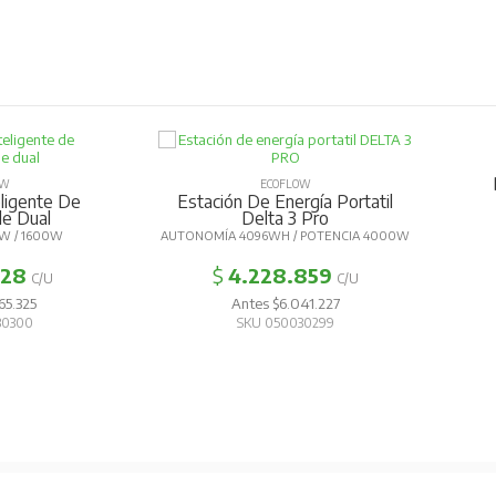
OW
ECOFLOW
eligente De
Estación De Energía Portatil
le Dual
Delta 3 Pro
W / 1600W
AUTONOMÍA 4096WH / POTENCIA 4000W
728
$
4.228.859
C/U
C/U
65.325
Antes $6.041.227
30300
SKU 050030299