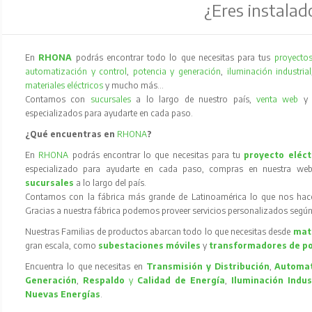
¿Eres instalad
En
RHONA
podrás encontrar todo lo que necesitas para tus
proyectos
automatización y control
,
potencia y generación
,
iluminación industrial
materiales eléctricos
y mucho más…
Contamos con
sucursales
a lo largo de nuestro país,
venta web
especializados para ayudarte en cada paso.
¿Qué encuentras en
RHONA
?
En
RHONA
podrás encontrar lo que necesitas para tu
proyecto eléct
especializado para ayudarte en cada paso, compras en nuestra web
sucursales
a lo largo del país.
Contamos con la fábrica más grande de Latinoamérica lo que nos hace l
Gracias a nuestra fábrica podemos proveer servicios personalizados según
Nuestras Familias de productos abarcan todo lo que necesitas desde
mate
gran escala, como
subestaciones móviles
y
transformadores de p
Encuentra lo que necesitas en
Transmisión y Distribución
,
Automat
Generación
,
Respaldo
y
Calidad de Energía
,
Iluminación Indus
Nuevas Energías
.