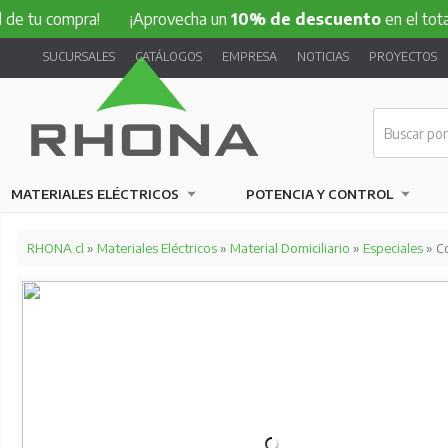
ompra!
¡Aprovecha un
10% de descuento
en el total de tu 
SUCURSALES
CATÁLOGOS
EMPRESA
NOTICIAS
PROYECTOS
MATERIALES ELÉCTRICOS
POTENCIA Y CONTROL
RHONA.cl
»
Materiales Eléctricos
»
Material Domiciliario
»
Especiales
» Co