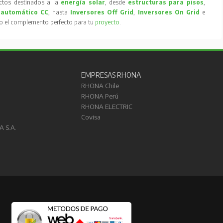
tos destinados a la
energía solar
, desde
estructuras para pisos
,
 automático CC
, hasta
Inversores Off Grid
,
Inversores On Grid
e
to el complemento perfecto para tu
proyecto
.
EMPRESAS RHONA
RHONA Chile
RHONA Perú
RHONA ELECTRIC
Covisa
A S.A.