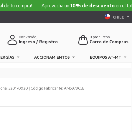
compra!
¡Aprovecha un
10% de descuento
en el total de tu
CHILE
Bienvenido,
0
productos
Ingreso / Registro
Carro de Compras
NERGÍAS
ACCIONAMIENTOS
EQUIPOS AT-MT
ona: 320170920 | Código Fabricante: AM5979C5E