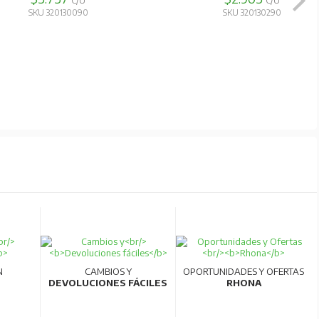
C/U
C/U
SKU 320130090
SKU 320130290
N
CAMBIOS Y
OPORTUNIDADES Y OFERTAS
DEVOLUCIONES FÁCILES
RHONA