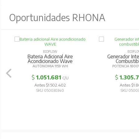
Oportunidades RHONA
ECOFLOW
ECOFL
Bateria Adicional Aire
Generador Int
Acondicionado Wave
Combustib
AUTONOMIA 1159 WH
POTENCIA 1800
$
1.051.681
$
1.305.
C/U
Antes $1.502.402
Antes $1.8
SKU 050030340
SKU 0500