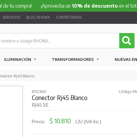
compra!
¡Aprovecha un
10% de descuento
en el total de tu 
SERVICIOS
BLOG RHONA
CONTÁCTANOS
ILUMINACIÓN
TRANSFORMADORES
NUEVAS E
nector Rj45 Blanco
BTICINO
Código Rh
Conector Rj45 Blanco
RJ45 5E
$ 10.810
Precio:
C/U (IVA Inc.)