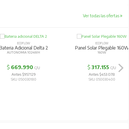
Ver todas las ofertas
ECOFLOW
ECOFLOW
Bateria Adicional Delta 2
Panel Solar Plegable 160W
AUTONOMIA 1024WH
160W
$
669.990
$
317.155
C/U
C/U
Antes $957.129
Antes $453.078
SKU 050030180
SKU 050030400