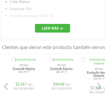
Color: Blanco.
Amperaje: 10A.
Tensión de trabajo: 250V AC.
LEER MÁS
Clientes que vieron este producto también vieron
BTICINO
BTICINO
Enchufe Macho
Enchufe Macho
BTICINO
10A 2P+T
16A 2P+T
Enchufe He
Volante
10A 2P+T
$3.267
$9.048
C/U
C/U
$7.304
C
SKU 320820180
SKU 320820090
SKU 320820