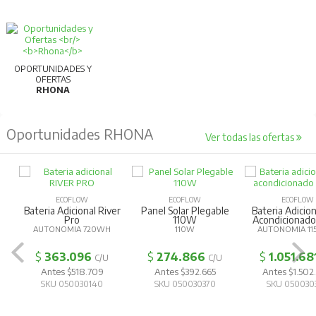
OPORTUNIDADES Y
OFERTAS
RHONA
Oportunidades RHONA
Ver todas las ofertas
ECOFLOW
ECOFLOW
ECOFLOW
Bateria Adicional River
Panel Solar Plegable
Bateria Adicion
Pro
110W
Acondicionad
AUTONOMIA 720WH
110W
AUTONOMIA 11
$
363.096
$
274.866
$
1.051.68
C/U
C/U
Antes $518.709
Antes $392.665
Antes $1.502
SKU 050030140
SKU 050030370
SKU 050030