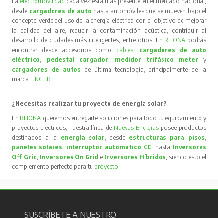
La
electromovilidad
cada vez está más presente en el mercado nacional,
desde
cargadores de auto
hasta automóviles que se mueven bajo el
concepto verde del uso de la energía eléctrica con el objetivo de mejorar
la calidad del aire, reducir la contaminación acústica, contribuir al
desarrollo de ciudades más inteligentes, entre otros. En
RHONA
podrás
encontrar desde accesorios como
cables
,
cargadores de auto
eléctrico
,
pedestal cargador
,
medidor trifásico meter
y
cargadores de autos
de última tecnología, principalmente de la
marca
LINCHR
.
¿Necesitas realizar tu proyecto de energía solar?
En
RHONA
queremos entregarte soluciones para todo tu equipamiento y
proyectos eléctricos, nuestra línea de
Nuevas Energías
posee productos
destinados a la
energía solar
, desde
estructuras para pisos
,
paneles solares
,
interruptor automático CC
, hasta
Inversores
Off Grid
,
Inversores On Grid
e
Inversores Híbridos
, siendo esto el
complemento perfecto para tu
proyecto
.
SUSCRÍBETE A NUESTRO