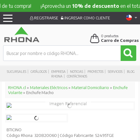
 compra!
¡Aprovecha un
10% de descuento
en el total de t
REGISTRARSE
INGRESAR COMO CLIENTE
0
productos
Carro de Compras
SUCURSALES
CATÁLOGOS
EMPRESA
NOTICIAS
PROYECTOS
SERVICIOS
BLOG
RHONA
CONTÁCTANOS
RHONA.cl
»
Materiales Eléctricos
»
Material Domiciliario
»
Enchufe
Volante
» Enchufe Macho
BTICINO
Código Rhona: 320820060 | Código Fabricante: S2495TGE