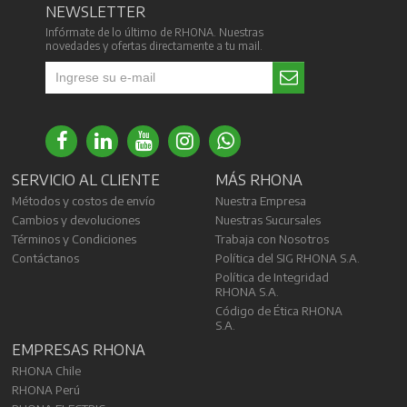
NEWSLETTER
Infórmate de lo último de RHONA. Nuestras
novedades y ofertas directamente a tu mail.
SERVICIO AL CLIENTE
MÁS RHONA
Métodos y costos de envío
Nuestra Empresa
Cambios y devoluciones
Nuestras Sucursales
Términos y Condiciones
Trabaja con Nosotros
Contáctanos
Política del SIG RHONA S.A.
Política de Integridad
RHONA S.A.
Código de Ética RHONA
S.A.
EMPRESAS RHONA
RHONA Chile
RHONA Perú