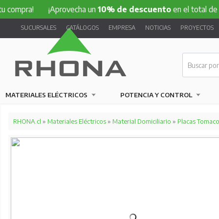
compra!
¡Aprovecha un
10% de descuento
en el total de tu
SUCURSALES
CATÁLOGOS
EMPRESA
NOTICIAS
PROYECTOS
MATERIALES ELÉCTRICOS
POTENCIA Y CONTROL
RHONA.cl
»
Materiales Eléctricos
»
Material Domiciliario
»
Placas Tomacor