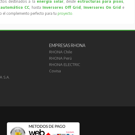
tos destinados a la
energía solar
, desde
estructuras para pisos
,
 automático CC
, hasta
Inversores Off Grid
,
Inversores On Grid
e
to el complemento perfecto para tu
proyecto
.
EMPRESAS RHONA
RHONA Chile
RHONA Perú
RHONA ELECTRIC
Covisa
A S.A.