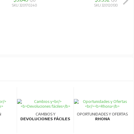
C/U
C/U
SKU 320120110
SKU 320160700
N
CAMBIOS Y
OPORTUNIDADES Y OFERTAS
DEVOLUCIONES FÁCILES
RHONA