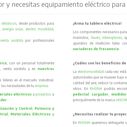
or y necesitas equipamiento eléctrico para
 eléctricos
, desde productos para
¡Arma tu tablero eléctrico!
,
energía solar
,
electro movilidad
,
Los componentes necesarios para 
maniobra;
llaves
,
interruptores
, 
y
venta asistida
por profesionales
aparatos de medición tales 
variadores de frecuencia
.
rico
, con un personal totalmente
¿Cuáles son los beneficios de
, venta asistida y en
nuestras
La
electromovilidad
cada vez está
automóviles que se mueven bajo el 
íderes en el mercado industrial.
calidad del aire, reducir la contam
 las necesidades de tu
empresa
.
otros. En
RHONA
podrás encon
riales eléctricos
a
proyectos
a
pedestal cargador
,
medidor
oder
.
principalmente de la marca
LINCH
ización y Control
,
Potencia y
trial
,
Materiales Eléctricos
y
¿Necesitas realizar tu proyec
En
RHONA
queremos entregarte s