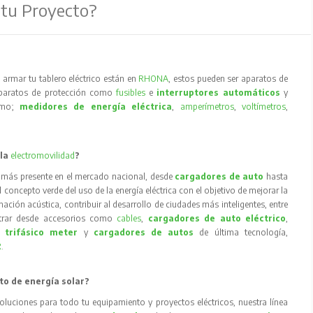
 tu Proyecto?
armar tu tablero eléctrico están en
RHONA
, estos pueden ser aparatos de
aparatos de protección como
fusibles
e
interruptores automáticos
y
como;
medidores de energía eléctrica
,
amperímetros
,
voltímetros
,
 la
electromovilidad
?
 más presente en el mercado nacional, desde
cargadores de auto
hasta
concepto verde del uso de la energía eléctrica con el objetivo de mejorar la
inación acústica, contribuir al desarrollo de ciudades más inteligentes, entre
trar desde accesorios como
cables
,
cargadores de auto eléctrico
,
 trifásico meter
y
cargadores de autos
de última tecnología,
R
.
to de energía solar?
oluciones para todo tu equipamiento y proyectos eléctricos, nuestra línea