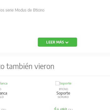
los serie Modus de Bticino
LEER MÁS
to también vieron
O
BTICINO
ga Café
Placa Blanca
OPORTE
3 MÓDULOS
9
$2.205