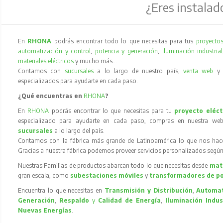
¿Eres instalad
En
RHONA
podrás encontrar todo lo que necesitas para tus
proyectos
automatización y control
,
potencia y generación
,
iluminación industrial
materiales eléctricos
y mucho más…
Contamos con
sucursales
a lo largo de nuestro país,
venta web
especializados para ayudarte en cada paso.
¿Qué encuentras en
RHONA
?
En
RHONA
podrás encontrar lo que necesitas para tu
proyecto eléct
especializado para ayudarte en cada paso, compras en nuestra web
sucursales
a lo largo del país.
Contamos con la fábrica más grande de Latinoamérica lo que nos hace l
Gracias a nuestra fábrica podemos proveer servicios personalizados según
Nuestras Familias de productos abarcan todo lo que necesitas desde
mate
gran escala, como
subestaciones móviles
y
transformadores de p
Encuentra lo que necesitas en
Transmisión y Distribución
,
Automat
Generación
,
Respaldo
y
Calidad de Energía
,
Iluminación Indus
Nuevas Energías
.