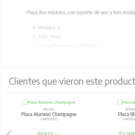
Placa dos módulos, con soporte de uno a tres módu
Módulos: 2
Color: Perla
Código Fabricante: AE5S2ENA
Clientes que vieron este produc
BTICINO
BTICIN
Placa Perla
Placa Cie
3 MÓDULOS
INCLUYE S
$3.332
$2.68