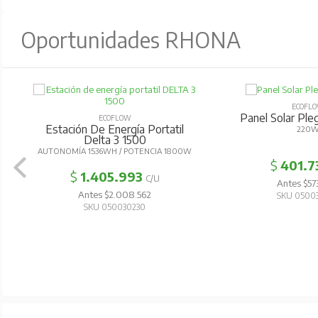
Oportunidades RHONA
ECOFL
Panel Solar Pl
ECOFLOW
Estación De Energía Portatil
220
Delta 3 1500
AUTONOMÍA 1536WH / POTENCIA 1800W
$
401.7
$
1.405.993
C/U
Antes $57
Antes $2.008.562
SKU 0500
SKU 050030230