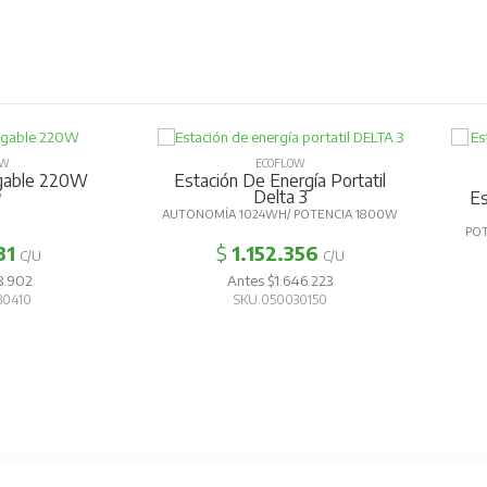
OW
ECOFLOW
egable 220W
Estación De Energía Portatil
Delta 3
Es
W
AUTONOMÍA 1024WH/ POTENCIA 1800W
PO
31
$
1.152.356
C/U
C/U
3.902
Antes $1.646.223
30410
SKU 050030150