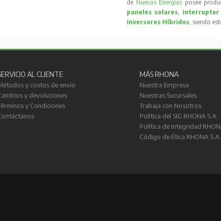
de
Nuevas Energías
posee produc
paneles solares
,
interruptor
Inversores Híbridos
, siendo es
SERVICIO AL CLIENTE
MÁS RHONA
Métodos y costos de envío
Nuestra Empresa
Cambios y devoluciones
Nuestras Sucursales
Términos y Condiciones
Trabaja con Nosotros
Contáctanos
Política del SIG RHONA S.A.
Política de Integridad RHON
Código de Ética RHONA S.A.