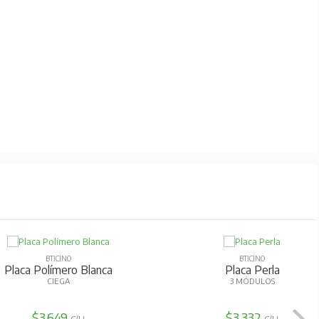
BTICINO
BTICINO
Placa Perla
Placa Aluminio Titanio
1 MÓDULO
CIEGA
$3.332
$5.622