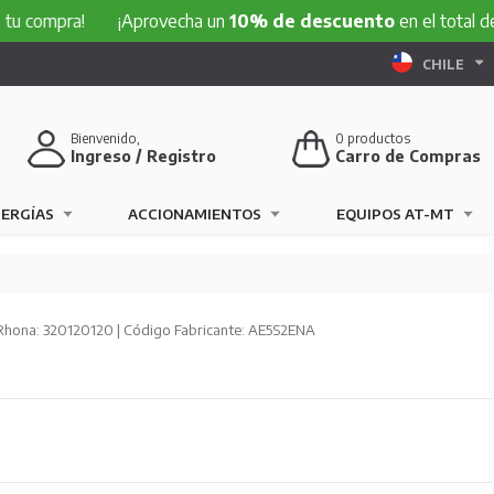
 compra!
¡Aprovecha un
10% de descuento
en el total de t
CHILE
Bienvenido,
0
productos
Ingreso / Registro
Carro de Compras
NERGÍAS
ACCIONAMIENTOS
EQUIPOS AT-MT
Rhona: 320120120 | Código Fabricante: AE5S2ENA