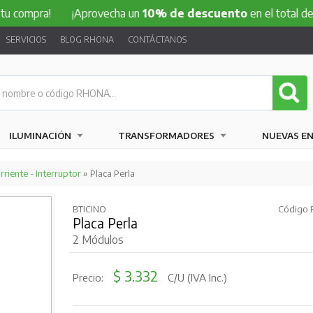
 compra!
¡Aprovecha un
10% de descuento
en el total de tu
SERVICIOS
BLOG RHONA
CONTÁCTANOS
ILUMINACIÓN
TRANSFORMADORES
NUEVAS E
riente - Interruptor
» Placa Perla
BTICINO
Código 
Placa Perla
2 Módulos
$ 3.332
Precio:
C/U (IVA Inc.)