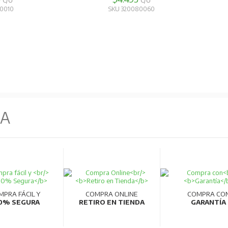
C/U
C/U
70810
SKU 320120030
NA
MPRA FÁCIL Y
COMPRA ONLINE
COMPRA CO
0% SEGURA
RETIRO EN TIENDA
GARANTÍA