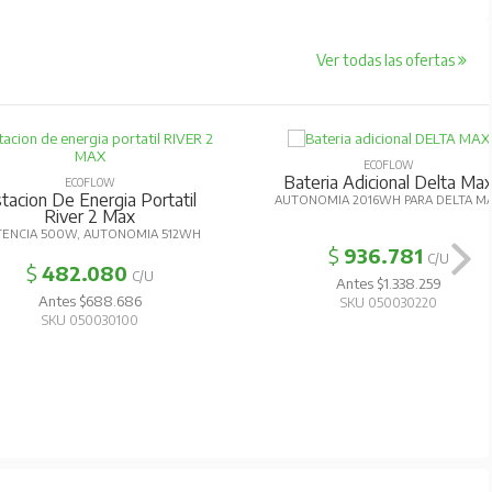
Ver todas las ofertas
ECOFLOW
Bateria Adicional Delta Ma
ECOFLOW
tacion De Energia Portatil
AUTONOMIA 2016WH PARA DELTA M
River 2 Max
TENCIA 500W, AUTONOMIA 512WH
$
936.781
C/U
$
482.080
C/U
Antes $1.338.259
Antes $688.686
SKU 050030220
SKU 050030100