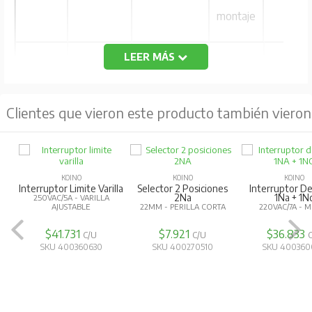
montaje
LEER MÁS
KH-
1ª
250 VCA,6ª
22
90°
2202-
(carga
Clientes que vieron este producto también vieron
2L
resistiva)
KOINO
KOINO
KOINO
Interruptor Limite Varilla
Selector 2 Posiciones
Interruptor D
2Na
1Na + 1N
250VAC/5A - VARILLA
AJUSTABLE
22MM - PERILLA CORTA
220VAC/7A - 
$41.731
$7.921
$36.833
C/U
C/U
SKU 400360630
SKU 400270510
SKU 400360