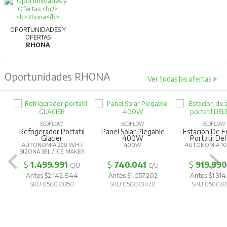
OPORTUNIDADES Y
OFERTAS
RHONA
Oportunidades RHONA
Ver todas las ofertas
ECOFLOW
ECOFLOW
ECOFLOW
Refrigerador Portatil
Panel Solar Plegable
Estacion De E
Glacier
400W
Portatil Del
AUTONOMIA 298 WH /
400W
AUTONOMIA 1
BIZONA 38L / ICE MAKER
$
1.499.991
$
740.041
$
919.990
C/U
C/U
Antes $2.142.844
Antes $1.057.202
Antes $1.314
SKU 050030350
SKU 050030420
SKU 050030