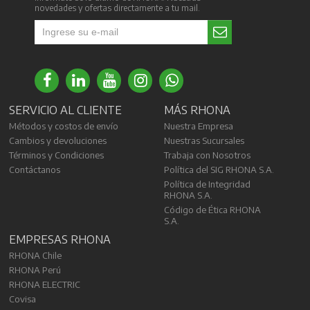
novedades y ofertas directamente a tu mail.
SERVICIO AL CLIENTE
MÁS RHONA
Métodos y costos de envío
Nuestra Empresa
Cambios y devoluciones
Nuestras Sucursales
Términos y Condiciones
Trabaja con Nosotros
Contáctanos
Política del SIG RHONA S.A.
Política de Integridad
RHONA S.A.
Código de Ética RHONA
S.A.
EMPRESAS RHONA
RHONA Chile
RHONA Perú
RHONA ELECTRIC
Covisa