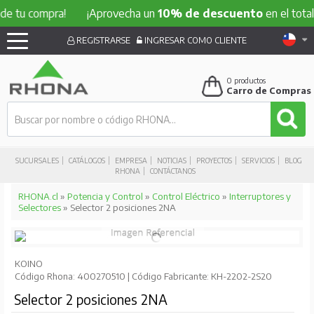
compra!
¡Aprovecha un
10% de descuento
en el total de tu
REGISTRARSE
INGRESAR COMO CLIENTE
0
productos
Carro de Compras
SUCURSALES
CATÁLOGOS
EMPRESA
NOTICIAS
PROYECTOS
SERVICIOS
BLOG
RHONA
CONTÁCTANOS
RHONA.cl
»
Potencia y Control
»
Control Eléctrico
»
Interruptores y
Selectores
» Selector 2 posiciones 2NA
KOINO
Código Rhona: 400270510 | Código Fabricante: KH-2202-2S20
Selector 2 posiciones 2NA