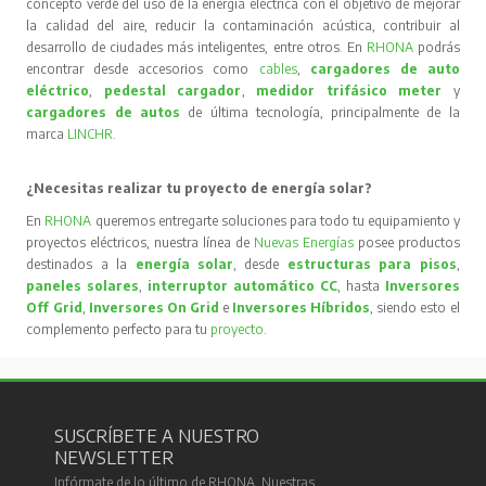
concepto verde del uso de la energía eléctrica con el objetivo de mejorar
la calidad del aire, reducir la contaminación acústica, contribuir al
desarrollo de ciudades más inteligentes, entre otros. En
RHONA
podrás
encontrar desde accesorios como
cables
,
cargadores de auto
eléctrico
,
pedestal cargador
,
medidor trifásico meter
y
cargadores de autos
de última tecnología, principalmente de la
marca
LINCHR
.
¿Necesitas realizar tu proyecto de energía solar?
En
RHONA
queremos entregarte soluciones para todo tu equipamiento y
proyectos eléctricos, nuestra línea de
Nuevas Energías
posee productos
destinados a la
energía solar
, desde
estructuras para pisos
,
paneles solares
,
interruptor automático CC
, hasta
Inversores
Off Grid
,
Inversores On Grid
e
Inversores Híbridos
, siendo esto el
complemento perfecto para tu
proyecto
.
SUSCRÍBETE A NUESTRO
NEWSLETTER
Infórmate de lo último de RHONA. Nuestras