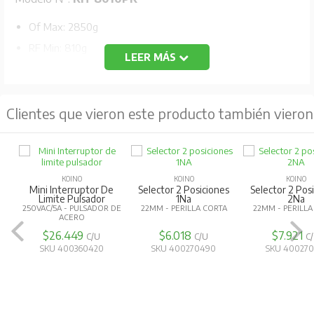
Of Max: 2850g
RF Min: 810g
LEER MÁS
PT: 20mm
OP: 44.0±1.0mm
Clientes que vieron este producto también vieron
TT: --
MD Max: 1mm
Material:
KOINO
KOINO
KOINO
Cuerpo: aleación de aluminio de fundición a presión
Mini Interruptor De
Selector 2 Posiciones
Selector 2 Pos
Limite Pulsador
1Na
2Na
(Color: Gris)
250VAC/5A - PULSADOR DE
22MM - PERILLA CORTA
22MM - PERILLA
ACERO
Head, palanca: aleación Zn Fundición a presión
$26.449
$6.018
$7.921
C/U
C/U
C
(Color: Gris)
SKU 400360420
SKU 400270490
SKU 400270
Roller, Palanca: Acero inoxidable