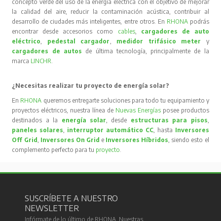
concepto verde del uso de la energía eléctrica con el objetivo de mejorar
la calidad del aire, reducir la contaminación acústica, contribuir al
desarrollo de ciudades más inteligentes, entre otros. En
RHONA
podrás
encontrar desde accesorios como
cables
,
cargadores de auto
eléctrico
,
pedestal cargador
,
medidor trifásico meter
y
cargadores de autos
de última tecnología, principalmente de la
marca
LINCHR
.
¿Necesitas realizar tu proyecto de energía solar?
En
RHONA
queremos entregarte soluciones para todo tu equipamiento y
proyectos eléctricos, nuestra línea de
Nuevas Energías
posee productos
destinados a la
energía solar
, desde
estructuras para pisos
,
paneles solares
,
interruptor automático CC
, hasta
Inversores
Off Grid
,
Inversores On Grid
e
Inversores Híbridos
, siendo esto el
complemento perfecto para tu
proyecto
.
SUSCRÍBETE A NUESTRO
NEWSLETTER
Infórmate de lo último de RHONA. Nuestras