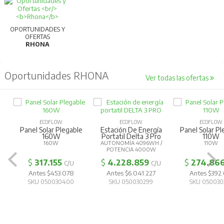
OPORTUNIDADES Y
OFERTAS
RHONA
Oportunidades RHONA
Ver todas las ofertas
ECOFLOW
ECOFLOW
ECOFLOW
Panel Solar Plegable
Estación De Energía
Panel Solar Pl
160W
Portatil Delta 3 Pro
110W
160W
AUTONOMÍA 4096WH /
110W
POTENCIA 4000W
$
317.155
$
4.228.859
$
274.86
C/U
C/U
Antes $453.078
Antes $6.041.227
Antes $392.
SKU 050030400
SKU 050030299
SKU 050030