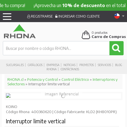
compra!
¡Aprovecha un
10% de descuento
en el total de tu 
REGISTRARSE
INGRESAR COMO CLIENTE
0
productos
Carro de Compras
SUCURSALES
CATÁLOGOS
EMPRESA
NOTICIAS
PROYECTOS
SERVICIOS
BLOG
RHONA
CONTÁCTANOS
RHONA.cl
»
Potencia y Control
»
Control Eléctrico
»
Interruptores y
Selectores
» Interruptor limite vertical
KOINO
Código Rhona: 400360620 | Código Fabricante: KLD2 (KH8010PR)
Interruptor limite vertical