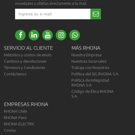
novedades y ofertas directamente a tu mail.
SERVICIO AL CLIENTE
MÁS RHONA
Métodos y costos de envío
Nuestra Empresa
Cambios y devoluciones
Nuestras Sucursales
Términos y Condiciones
Trabaja con Nosotros
Contáctanos
Política del SIG RHONA S.A.
Política de Integridad
RHONA S.A.
Código de Ética RHONA
S.A.
EMPRESAS RHONA
RHONA Chile
RHONA Perú
RHONA ELECTRIC
Covisa