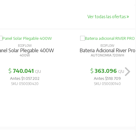
Ver todas las ofertas
ECOFLOW
ECOFLOW
anel Solar Plegable 400W
Bateria Adicional River Pro
400W
AUTONOMIA 720WH
$
740.041
$
363.096
C/U
C/U
Antes $1.057.202
Antes $518.709
SKU 050030420
SKU 050030140