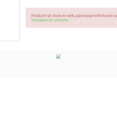
Producto sin stock en web, para mayor información pu
formulario de contacto
.