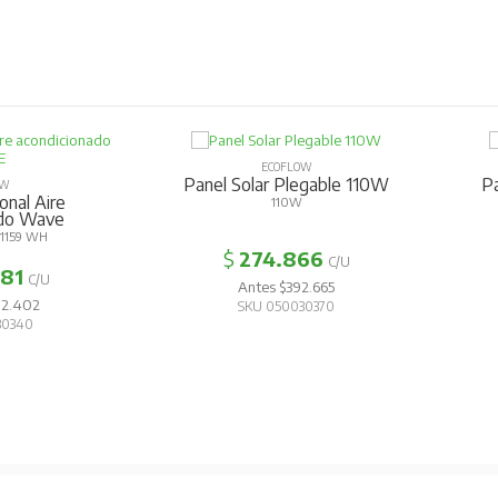
ECOFLOW
Panel Solar Plegable 110W
P
OW
onal Aire
110W
ado Wave
1159 WH
$
274.866
C/U
681
C/U
Antes $392.665
02.402
SKU 050030370
30340