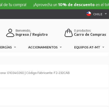
compra!
¡Aprovecha un
10% de descuento
en el total de tu
CHILE
Bienvenido,
0
productos
Ingreso / Registro
Carro de Compras
NERGÍAS
ACCIONAMIENTOS
EQUIPOS AT-MT
ona: 010340260 | Código Fabricante: F2-232CAB