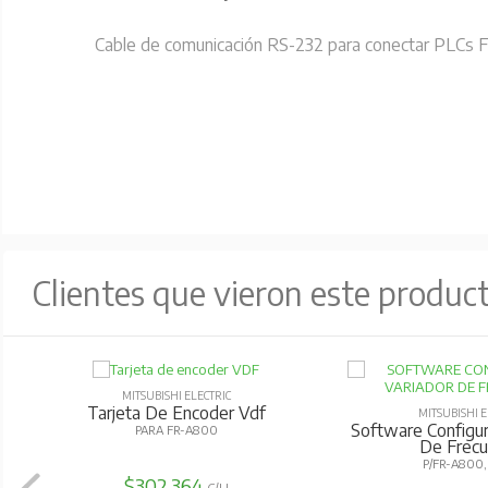
Cable de comunicación RS-232 para conectar PLCs FX
Clientes que vieron este produc
MITSUBISHI ELECTRIC
Tarjeta De Encoder Vdf
MITSUBISHI E
Software Configur
PARA FR-A800
De Frecu
P/FR-A800
$302.364