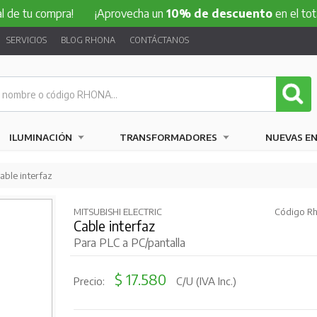
compra!
¡Aprovecha un
10% de descuento
en el total de tu 
SERVICIOS
BLOG RHONA
CONTÁCTANOS
ILUMINACIÓN
TRANSFORMADORES
NUEVAS E
able interfaz
MITSUBISHI ELECTRIC
Código Rh
Cable interfaz
Para PLC a PC/pantalla
$ 17.580
Precio:
C/U (IVA Inc.)