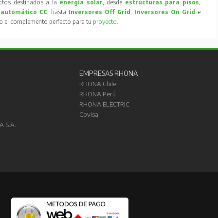
tos destinados a la
energía solar
, desde
estructuras para pisos
,
 automático CC
, hasta
Inversores Off Grid
,
Inversores On Grid
e
to el complemento perfecto para tu
proyecto
.
EMPRESAS RHONA
RHONA Chile
RHONA Perú
RHONA ELECTRIC
Covisa
A S.A.