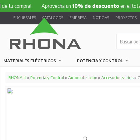
ompra!
¡Aprovecha un
10% de descuento
en el total de tu 
SUCURSALES
CATÁLOGOS
EMPRESA
NOTICIAS
PROYECTOS
MATERIALES ELÉCTRICOS
POTENCIA Y CONTROL
RHONA.cl
»
Potencia y Control
»
Automatización
»
Accesorios varios
» C