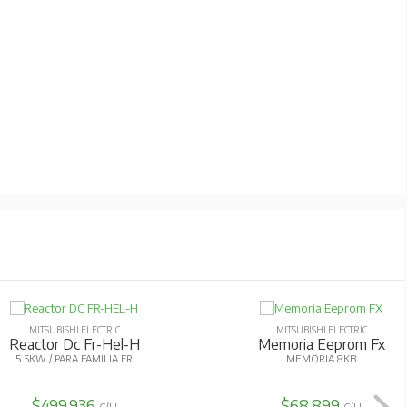
MITSUBISHI ELECTRIC
MITSUBISHI ELECTRIC
Reactor Dc Fr-Hel-H
Memoria Eeprom Fx
5.5KW / PARA FAMILIA FR
MEMORIA 8KB
$499.936
$68.899