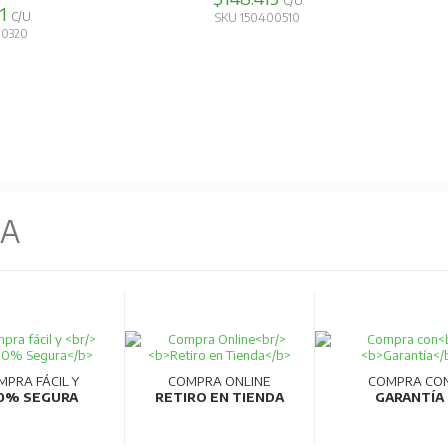
C/U
91
C/U
SKU 150400510
00320
NA
MPRA FÁCIL Y
COMPRA ONLINE
COMPRA CO
0% SEGURA
RETIRO EN TIENDA
GARANTÍA