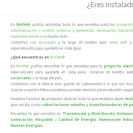
¿Eres instalad
En
RHONA
podrás encontrar todo lo que necesitas para tus
proyectos
automatización y control
,
potencia y generación
,
iluminación industrial
materiales eléctricos
y mucho más…
Contamos con
sucursales
a lo largo de nuestro país,
venta web
especializados para ayudarte en cada paso.
¿Qué encuentras en
RHONA
?
En
RHONA
podrás encontrar lo que necesitas para tu
proyecto eléct
especializado para ayudarte en cada paso, compras en nuestra web
sucursales
a lo largo del país.
Contamos con la fábrica más grande de Latinoamérica lo que nos hace l
Gracias a nuestra fábrica podemos proveer servicios personalizados según
Nuestras Familias de productos abarcan todo lo que necesitas desde
mate
gran escala, como
subestaciones móviles
y
transformadores de p
Encuentra lo que necesitas en
Transmisión y Distribución
,
Automat
Generación
,
Respaldo
y
Calidad de Energía
,
Iluminación Indus
Nuevas Energías
.