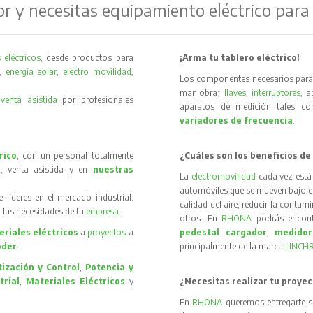
or y necesitas equipamiento eléctrico para
 eléctricos
, desde productos para
¡Arma tu tablero eléctrico!
,
energía solar
,
electro movilidad
,
Los componentes necesarios para 
maniobra;
llaves
,
interruptores
, 
y
venta asistida
por profesionales
aparatos de medición tales 
variadores de frecuencia
.
rico
, con un personal totalmente
¿Cuáles son los beneficios de
, venta asistida y en
nuestras
La
electromovilidad
cada vez está
automóviles que se mueven bajo el 
íderes en el mercado industrial.
calidad del aire, reducir la contam
 las necesidades de tu
empresa
.
otros. En
RHONA
podrás encon
riales eléctricos
a
proyectos
a
pedestal cargador
,
medidor
oder
.
principalmente de la marca
LINCH
ización y Control
,
Potencia y
trial
,
Materiales Eléctricos
y
¿Necesitas realizar tu proyec
En
RHONA
queremos entregarte s