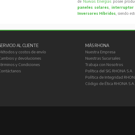
de
Nuevas Energías
posee produc
paneles solares
,
interruptor
Inversores Híbridos
, siendo es
SERVICIO AL CLIENTE
MÁS RHONA
Métodos y costos de envío
Nuestra Empresa
Cambios y devoluciones
Nuestras Sucursales
Términos y Condiciones
Trabaja con Nosotros
Contáctanos
Política del SIG RHONA S.A.
Política de Integridad RHON
Código de Ética RHONA S.A.