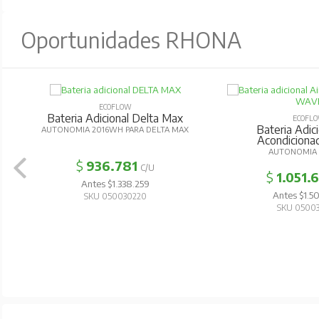
Oportunidades RHONA
ECOFLOW
Bateria Adicional Delta Max
ECOFL
Bateria Adici
AUTONOMIA 2016WH PARA DELTA MAX
Acondicion
AUTONOMIA 
$
936.781
C/U
$
1.051.
Antes $1.338.259
Antes $1.5
SKU 050030220
SKU 0500