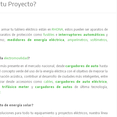
 tu Proyecto?
armar tu tablero eléctrico están en
RHONA
, estos pueden ser aparatos de
aparatos de protección como
fusibles
e
interruptores automáticos
y
como;
medidores de energía eléctrica
,
amperímetros
,
voltímetros
,
 la
electromovilidad
?
 más presente en el mercado nacional, desde
cargadores de auto
hasta
concepto verde del uso de la energía eléctrica con el objetivo de mejorar la
inación acústica, contribuir al desarrollo de ciudades más inteligentes, entre
trar desde accesorios como
cables
,
cargadores de auto eléctrico
,
 trifásico meter
y
cargadores de autos
de última tecnología,
R
.
to de energía solar?
oluciones para todo tu equipamiento y proyectos eléctricos, nuestra línea