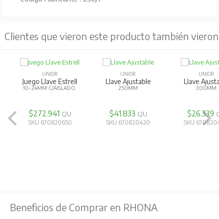
Clientes que vieron este producto también vieron
UNIOR
UNIOR
UNIOR
Juego Llave Estrell
Llave Ajustable
Llave Ajust
10-24MM C/AISLADO.
250MM
200MM
$272.941
$41.833
$26.339
C/U
C/U
SKU 670820650
SKU 670820420
SKU 670820
Beneficios de Comprar en RHONA