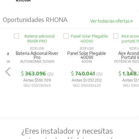
RHONA
Oportunidades RHONA
Ver todas las ofertas
ECOFLOW
ECOFLOW
ECOFLOW
Bateria Adicional River
Panel Solar Plegable
Aire Acondic
Pro
400W
Portatil Wa
AUTONOMIA 720WH
400W
POTENCIA 1500W
$
363.096
$
740.041
$
1.348.31
C/U
C/U
Antes $518.709
Antes $1.057.202
Antes $1.926
SKU 050030140
SKU 050030420
SKU 050030
¿Eres instalador y necesitas