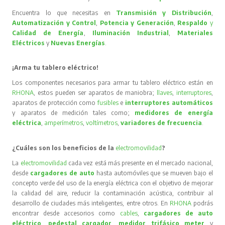
Encuentra lo que necesitas en
Transmisión y Distribución
,
Automatización y Control
,
Potencia y Generación
,
Respaldo
y
Calidad de Energía
,
Iluminación Industrial
,
Materiales
Eléctricos
y
Nuevas Energías
.
¡Arma tu tablero eléctrico!
Los componentes necesarios para armar tu tablero eléctrico están en
RHONA
, estos pueden ser aparatos de maniobra;
llaves
,
interruptores
,
aparatos de protección como
fusibles
e
interruptores automáticos
y aparatos de medición tales como;
medidores de energía
eléctrica
,
amperímetros
,
voltímetros
,
variadores de frecuencia
.
¿Cuáles son los beneficios de la
electromovilidad
?
La
electromovilidad
cada vez está más presente en el mercado nacional,
desde
cargadores de auto
hasta automóviles que se mueven bajo el
concepto verde del uso de la energía eléctrica con el objetivo de mejorar
la calidad del aire, reducir la contaminación acústica, contribuir al
desarrollo de ciudades más inteligentes, entre otros. En
RHONA
podrás
encontrar desde accesorios como
cables
,
cargadores de auto
eléctrico
,
pedestal cargador
,
medidor trifásico meter
y