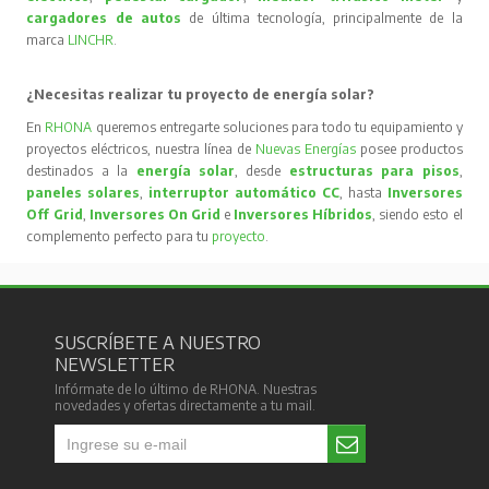
cargadores de autos
de última tecnología, principalmente de la
marca
LINCHR
.
¿Necesitas realizar tu proyecto de energía solar?
En
RHONA
queremos entregarte soluciones para todo tu equipamiento y
proyectos eléctricos, nuestra línea de
Nuevas Energías
posee productos
destinados a la
energía solar
, desde
estructuras para pisos
,
paneles solares
,
interruptor automático CC
, hasta
Inversores
Off Grid
,
Inversores On Grid
e
Inversores Híbridos
, siendo esto el
complemento perfecto para tu
proyecto
.
SUSCRÍBETE A NUESTRO
NEWSLETTER
Infórmate de lo último de RHONA. Nuestras
novedades y ofertas directamente a tu mail.