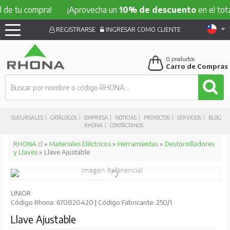
 compra!
¡Aprovecha un
10% de descuento
en el total de t
REGISTRARSE
INGRESAR COMO CLIENTE
0
productos
Carro de Compras
SUCURSALES
CATÁLOGOS
EMPRESA
NOTICIAS
PROYECTOS
SERVICIOS
BLOG
RHONA
CONTÁCTANOS
RHONA.cl
»
Materiales Eléctricos
»
Herramientas
»
Destornilladores
y Llaves
» Llave Ajustable
UNIOR
Código Rhona: 670820420 | Código Fabricante: 250/1
Llave Ajustable