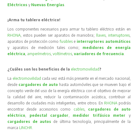
Eléctricos
y
Nuevas Energías
.
¡Arma tu tablero eléctrico!
Los componentes necesarios para armar tu tablero eléctrico están en
RHONA
, estos pueden ser aparatos de maniobra;
llaves
,
interruptores
,
aparatos de protección como
fusibles
e
interruptores automáticos
y aparatos de medición tales como;
medidores de energía
eléctrica
,
amperímetros
,
voltímetros
,
variadores de frecuencia
.
¿Cuáles son los beneficios de la
electromovilidad
?
La
electromovilidad
cada vez está más presente en el mercado nacional,
desde
cargadores de auto
hasta automóviles que se mueven bajo el
concepto verde del uso de la energía eléctrica con el objetivo de mejorar
la calidad del aire, reducir la contaminación acústica, contribuir al
desarrollo de ciudades más inteligentes, entre otros. En
RHONA
podrás
encontrar desde accesorios como
cables
,
cargadores de auto
eléctrico
,
pedestal cargador
,
medidor trifásico meter
y
cargadores de autos
de última tecnología, principalmente de la
marca
LINCHR
.