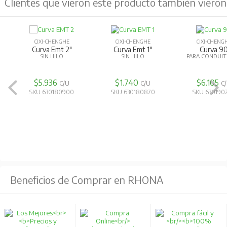
Clientes que vieron este producto también vieron
CIXI-CHENGHE
CIXI-CHENGHE
CIXI-CHENG
Curva Emt 2"
Curva Emt 1"
Curva 9
SIN HILO
SIN HILO
PARA CONDUIT
$5.936
$1.740
$6.105
C/U
C/U
C
SKU 630180900
SKU 630180870
SKU 630190
Beneficios de Comprar en RHONA