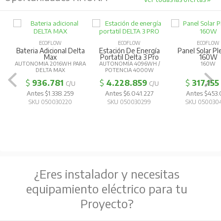
ECOFLOW
ECOFLOW
ECOFLOW
Bateria Adicional Delta
Estación De Energía
Panel Solar Pl
Max
Portatil Delta 3 Pro
160W
AUTONOMIA 2016WH PARA
AUTONOMÍA 4096WH /
160W
DELTA MAX
POTENCIA 4000W
$
936.781
$
4.228.859
$
317.155
C/U
C/U
Antes $1.338.259
Antes $6.041.227
Antes $453
SKU 050030220
SKU 050030299
SKU 050030
¿Eres instalador y necesitas
equipamiento eléctrico para tu
Proyecto?