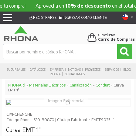
ompra!
¡Aprovecha un
10% de descuento
en el total de tu c
REGISTRARSE
INGRESAR COMO CLIENTE
0
productos
Carro de Compras
SUCURSALES
CATÁLOGOS
EMPRESA
NOTICIAS
PROYECTOS
SERVICIOS
BLOG
RHONA
CONTÁCTANOS
RHONA.cl
»
Materiales Eléctricos
»
Canalización
»
Conduit
» Curva
EMT 1"
CIXI-CHENGHE
Código Rhona: 630180870 | Código Fabricante: EMTE9025 1"
Curva EMT 1"