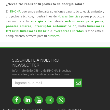
¿Necesitas realizar tu proyecto de energía solar?
En
RHONA
queremos entregarte soluciones para todo tu equipamiento y
proyectos eléctricos, nuestra línea de
Nuevas Energías
posee productos
destinados a la
energía solar
, desde
estructuras para pisos
,
paneles solares
,
interruptor automático CC
, hasta
Inversores
Off Grid
,
Inversores On Grid
e
Inversores Híbridos
, siendo esto el
complemento perfecto para tu
proyecto
.
SUSCRÍBETE A NUESTRO
NEWSLETTER
Infórmate de lo último de RHONA. Nuestras
novedades y ofertas directamente a tu mail.