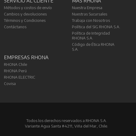
SERVICIO AL CLIENTE
MÁS RHONA
Métodos y costos de envío
Nuestra Empresa
Cambios y devoluciones
Nuestras Sucursales
Términos y Condiciones
Trabaja con Nosotros
Contáctanos
Política del SIG RHONA S.A.
Política de Integridad
RHONA S.A.
Código de Ética RHONA
S.A.
EMPRESAS RHONA
RHONA Chile
RHONA Perú
RHONA ELECTRIC
Covisa
Todos los derechos reservados a RHONA S.A.
Variante Agua Santa #4211, Viña del Mar, Chile.