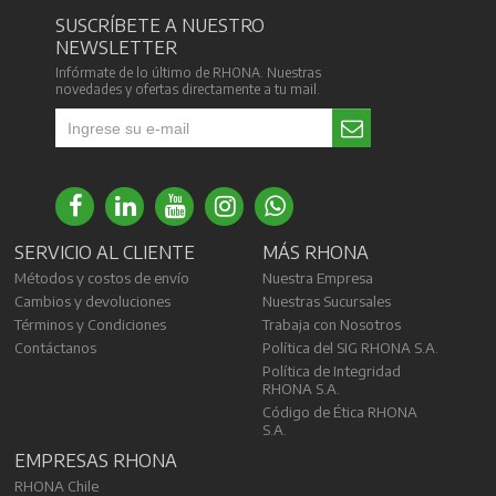
SUSCRÍBETE A NUESTRO
NEWSLETTER
Infórmate de lo último de RHONA. Nuestras
novedades y ofertas directamente a tu mail.
SERVICIO AL CLIENTE
MÁS RHONA
Métodos y costos de envío
Nuestra Empresa
Cambios y devoluciones
Nuestras Sucursales
Términos y Condiciones
Trabaja con Nosotros
Contáctanos
Política del SIG RHONA S.A.
Política de Integridad
RHONA S.A.
Código de Ética RHONA
S.A.
EMPRESAS RHONA
RHONA Chile