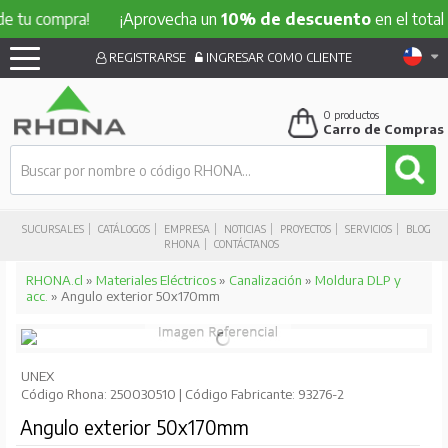
 tu compra!
¡Aprovecha un
10% de descuento
en el total d
REGISTRARSE
INGRESAR COMO CLIENTE
0
productos
Carro de Compras
SUCURSALES
CATÁLOGOS
EMPRESA
NOTICIAS
PROYECTOS
SERVICIOS
BLOG
RHONA
CONTÁCTANOS
RHONA.cl
»
Materiales Eléctricos
»
Canalización
»
Moldura DLP y
acc.
» Angulo exterior 50x170mm
UNEX
Código Rhona: 250030510 | Código Fabricante: 93276-2
Angulo exterior 50x170mm