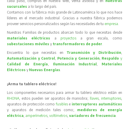
cada paso, compras en nuestra web, venta asistida y en
nuestras
sucursales
a lo largo del país.
Contamos con la fábrica más grande de Latinoamérica lo que nos hace
líderes en el mercado industrial. Gracias a nuestra fábrica podemos
proveer servicios personalizados según las necesidades de tu
empresa
.
Nuestras Familias de productos abarcan todo lo que necesitas desde
materiales eléctricos
a
proyectos
a gran escala, como
subestaciones móviles
y
transformadores de poder
.
Encuentra lo que necesitas en
Transmisión y Distribución
,
Automatización y Control
,
Potencia y Generación
,
Respaldo
y
Calidad de Energía
,
Iluminación Industrial
,
Materiales
Eléctricos
y
Nuevas Energías
.
¡Arma tu tablero eléctrico!
Los componentes necesarios para armar tu tablero eléctrico están en
RHONA
, estos pueden ser aparatos de maniobra;
llaves
,
interruptores
,
aparatos de protección como
fusibles
e
interruptores automáticos
y aparatos de medición tales como;
medidores de energía
eléctrica
,
amperímetros
,
voltímetros
,
variadores de frecuencia
.