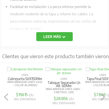
Facilidad de instalación: La pieza interior permite la
medición evidente de la tapa y retiene los cables. La
pieza exterior cubre las imprecisiones de los cortes de
la tapa y de la base.
Puede cortarse el lateral para adosar, encastrar o
LEER MÁS
derivar a otra Bandeja.
Protección contra daños mecánicos grado IK08.
Clientes que vieron este producto también vieron
Color: Blanco.
UNEX
UNEX
Tapa Final 50X150Mm
Cubrejunta 50X100Mm
UNEX
PARA BANDEJAS UNEX U24X
PARA BANDEJAS UNEX U24X
Adaptador M
- COLOR BLANCO
- COLOR BLANCO
65Mm
PARA BANDEJAS U
- 4 MÓDULOS,
$7.849
$7.064
C/U
C/U
BLANCO
$5.566
SKU 250030780
SKU 250030690
C
SKU 250030