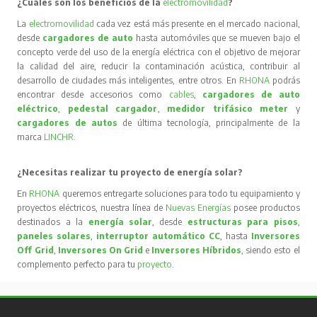
¿Cuáles son los beneficios de la
electromovilidad
?
La
electromovilidad
cada vez está más presente en el mercado nacional,
desde
cargadores de auto
hasta automóviles que se mueven bajo el
concepto verde del uso de la energía eléctrica con el objetivo de mejorar
la calidad del aire, reducir la contaminación acústica, contribuir al
desarrollo de ciudades más inteligentes, entre otros. En
RHONA
podrás
encontrar desde accesorios como
cables
,
cargadores de auto
eléctrico
,
pedestal cargador
,
medidor trifásico meter
y
cargadores de autos
de última tecnología, principalmente de la
marca
LINCHR
.
¿Necesitas realizar tu proyecto de energía solar?
En
RHONA
queremos entregarte soluciones para todo tu equipamiento y
proyectos eléctricos, nuestra línea de
Nuevas Energías
posee productos
destinados a la
energía solar
, desde
estructuras para pisos
,
paneles solares
,
interruptor automático CC
, hasta
Inversores
Off Grid
,
Inversores On Grid
e
Inversores Híbridos
, siendo esto el
complemento perfecto para tu
proyecto
.