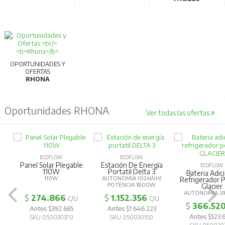
OPORTUNIDADES Y
OFERTAS
RHONA
Oportunidades RHONA
Ver todas las ofertas
ECOFLOW
ECOFLOW
Panel Solar Plegable
Estación De Energía
ECOFLOW
110W
Portatil Delta 3
Bateria Adic
110W
AUTONOMÍA 1024WH/
Refrigerador P
POTENCIA 1800W
Glacier
AUTONOMIA 2
$
274.866
$
1.152.356
C/U
C/U
$
366.52
Antes $392.665
Antes $1.646.223
Antes $523
SKU 050030370
SKU 050030150