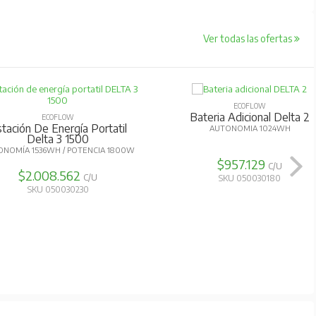
Ver todas las ofertas
ECOFLOW
Bateria Adicional Delta 2
ECOFLOW
tación De Energía Portatil
AUTONOMIA 1024WH
Delta 3 1500
NOMÍA 1536WH / POTENCIA 1800W
$957.129
C/U
$2.008.562
C/U
SKU 050030180
SKU 050030230