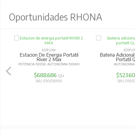
Oportunidades RHONA
ECOFLOW
ECOFL
Estacion De Energia Portatil
Bateria Adicional
River 2 Max
Portatil G
POTENCIA 500W, AUTONOMIA 512WH
AUTONOMIA 
$688.686
$523.6
C/U
SKU 050030100
SKU 0500