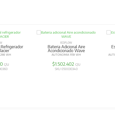
OW
ECOFLOW
 Refrigerador
Bateria Adicional Aire
Es
lacier
Acondicionado Wave
298 WH
AUTONOMIA 1159 WH
AUTO
00
$1.502.402
C/U
C/U
30360
SKU 050030340