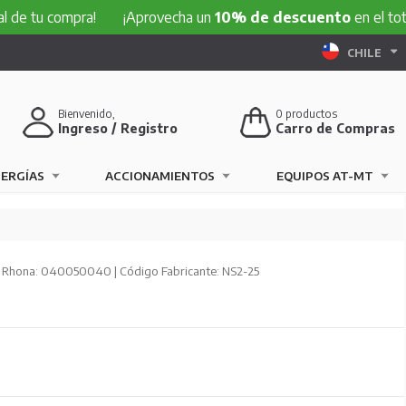
compra!
¡Aprovecha un
10% de descuento
en el total de tu
CHILE
Bienvenido,
0
productos
Ingreso / Registro
Carro de Compras
NERGÍAS
ACCIONAMIENTOS
EQUIPOS AT-MT
 Rhona: 040050040 | Código Fabricante: NS2-25