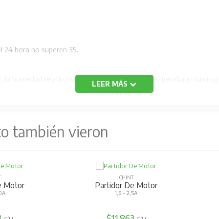
l 24 hora no superen 35.
e, la humedad relativa sea superior al 50% a la temperatura máxima
LEER MÁS
baja, por ejemplo, RH podría ser 90% a 20.
B)
nal continuo
to también vieron
instalado y operado en un lugar sin que se mueva obvio, impactos y 
T
CHINT
e Motor
Partidor De Motor
,0A
1,6 - 2,5A
3
$11.863