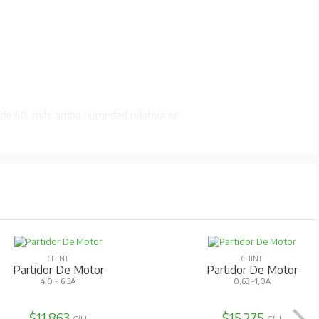
 de 40, más arriba humedad relativa es
vibraciones.
CHINT
CHINT
Partidor De Motor
Partidor De Motor
4,0 - 6,3A
0,63 -1,0A
$11.863
$15.275