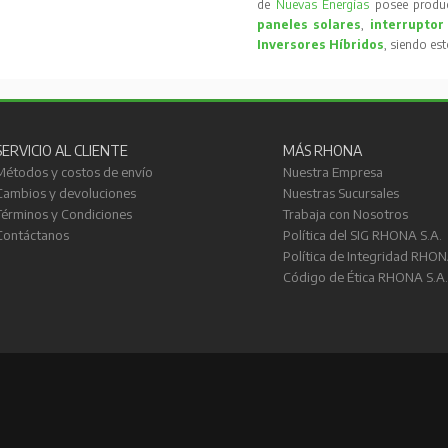
de
Nuevas Energías
posee produc
paneles solares
,
interruptor
Inversores Híbridos
, siendo es
SERVICIO AL CLIENTE
MÁS RHONA
Métodos y costos de envío
Nuestra Empresa
Cambios y devoluciones
Nuestras Sucursales
Términos y Condiciones
Trabaja con Nosotros
Contáctanos
Política del SIG RHONA S.A.
Política de Integridad RHON
Código de Ética RHONA S.A.