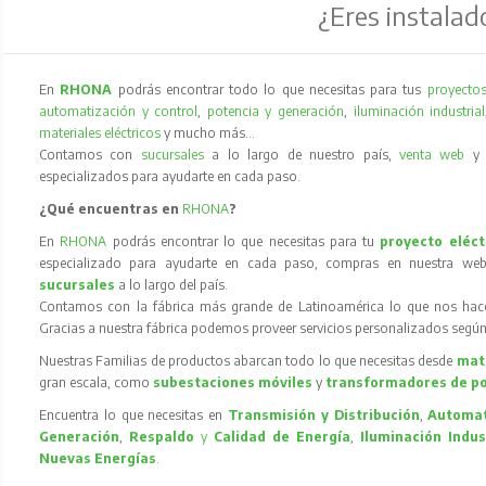
¿Eres instalad
En
RHONA
podrás encontrar todo lo que necesitas para tus
proyectos
automatización y control
,
potencia y generación
,
iluminación industrial
materiales eléctricos
y mucho más…
Contamos con
sucursales
a lo largo de nuestro país,
venta web
especializados para ayudarte en cada paso.
¿Qué encuentras en
RHONA
?
En
RHONA
podrás encontrar lo que necesitas para tu
proyecto eléct
especializado para ayudarte en cada paso, compras en nuestra web
sucursales
a lo largo del país.
Contamos con la fábrica más grande de Latinoamérica lo que nos hace l
Gracias a nuestra fábrica podemos proveer servicios personalizados según
Nuestras Familias de productos abarcan todo lo que necesitas desde
mate
gran escala, como
subestaciones móviles
y
transformadores de p
Encuentra lo que necesitas en
Transmisión y Distribución
,
Automat
Generación
,
Respaldo
y
Calidad de Energía
,
Iluminación Indus
Nuevas Energías
.