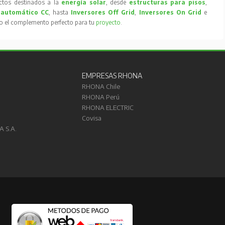
tos destinados a la
energía solar
, desde
estructuras para pisos
,
 automático CC
, hasta
Inversores Off Grid
,
Inversores On Grid
e
to el complemento perfecto para tu
proyecto
.
EMPRESAS RHONA
RHONA Chile
RHONA Perú
RHONA ELECTRIC
Covisa
A S.A.