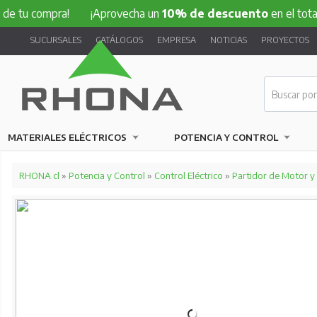
ompra!
¡Aprovecha un
10% de descuento
en el total de tu c
SUCURSALES
CATÁLOGOS
EMPRESA
NOTICIAS
PROYECTOS
MATERIALES ELÉCTRICOS
POTENCIA Y CONTROL
RHONA.cl
»
Potencia y Control
»
Control Eléctrico
»
Partidor de Motor y