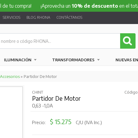
ompra!
¡Aprovecha un
10% de descuento
en el total de tu 
SERVICIOS
BLOG RHONA
CONTÁCTANOS
ILUMINACIÓN
TRANSFORMADORES
NUEVAS E
 Accesorios
» Partidor De Motor
CHINT
Código
Partidor De Motor
0,63 -1,0A
$ 15.275
Precio:
C/U (IVA Inc.)