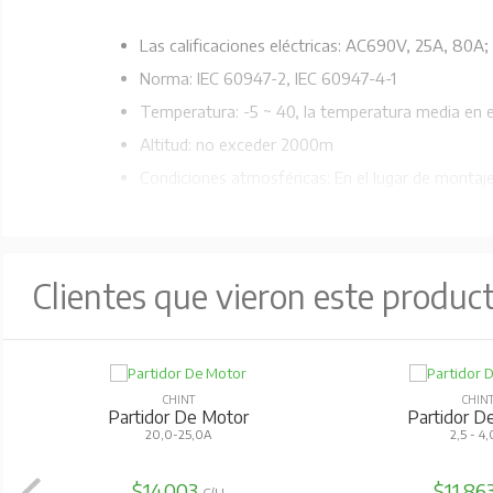
Las calificaciones eléctricas: AC690V, 25A, 80A;
Norma: IEC 60947-2, IEC 60947-4-1
Temperatura: -5 ~ 40, la temperatura media en e
Altitud: no exceder 2000m
Condiciones atmosféricas: En el lugar de montaj
permisible bajo condiciones de temperatura más 
Grado de lanzamiento: 10A (NS2-25) ,10 (NS2-80
Nominal del sistema operativo: Sistema operacio
Clientes que vieron este produc
Condiciones de montaje: El producto deberá ser 
CHINT
CHIN
Partidor De Motor
Partidor D
20,0-25,0A
2,5 - 4
$14.003
$11.86