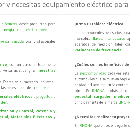
or y necesitas equipamiento eléctrico para
 eléctricos
, desde productos para
¡Arma tu tablero eléctrico!
,
energía solar
,
electro movilidad
,
Los componentes necesarios para 
maniobra;
llaves
,
interruptores
, 
y
venta asistida
por profesionales
aparatos de medición tales 
variadores de frecuencia
.
rico
, con un personal totalmente
¿Cuáles son los beneficios de
, venta asistida y en
nuestras
La
electromovilidad
cada vez está
automóviles que se mueven bajo el 
íderes en el mercado industrial.
calidad del aire, reducir la contam
 las necesidades de tu
empresa
.
otros. En
RHONA
podrás encon
riales eléctricos
a
proyectos
a
pedestal cargador
,
medidor
oder
.
principalmente de la marca
LINCH
ización y Control
,
Potencia y
trial
,
Materiales Eléctricos
y
¿Necesitas realizar tu proyec
En
RHONA
queremos entregarte s