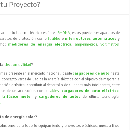
 tu Proyecto?
armar tu tablero eléctrico están en
RHONA
, estos pueden ser aparatos de
aparatos de protección como
fusibles
e
interruptores automáticos
y
como;
medidores de energía eléctrica
,
amperímetros
,
voltímetros
,
 la
electromovilidad
?
 más presente en el mercado nacional, desde
cargadores de auto
hasta
concepto verde del uso de la energía eléctrica con el objetivo de mejorar la
inación acústica, contribuir al desarrollo de ciudades más inteligentes, entre
trar desde accesorios como
cables
,
cargadores de auto eléctrico
,
 trifásico meter
y
cargadores de autos
de última tecnología,
R
.
to de energía solar?
oluciones para todo tu equipamiento y proyectos eléctricos, nuestra línea