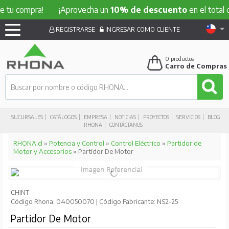
ompra!
¡Aprovecha un
10% de descuento
en el total de tu 
REGISTRARSE
INGRESAR COMO CLIENTE
0
productos
Carro de Compras
SUCURSALES
CATÁLOGOS
EMPRESA
NOTICIAS
PROYECTOS
SERVICIOS
BLOG
RHONA
CONTÁCTANOS
RHONA.cl
»
Potencia y Control
»
Control Eléctrico
»
Partidor de
Motor y Accesorios
» Partidor De Motor
CHINT
Código Rhona: 040050070 | Código Fabricante: NS2-25
Partidor De Motor