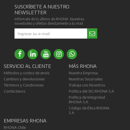
SUSCRÍBETE A NUESTRO
NEWSLETTER
Infórmate de lo último de RHONA. Nuestras
novedades y ofertas directamente a tu mail.
SERVICIO AL CLIENTE
MÁS RHONA
Métodos y costos de envío
Nuestra Empresa
Cambios y devoluciones
Nuestras Sucursales
Términos y Condiciones
Trabaja con Nosotros
Contáctanos
Política del SIG RHONA S.A.
Política de Integridad
RHONA S.A.
Código de Ética RHONA
S.A.
EMPRESAS RHONA
RHONA Chile