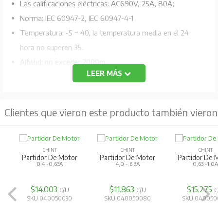
Las calificaciones eléctricas: AC690V, 25A, 80A;
Norma: IEC 60947-2, IEC 60947-4-1
Temperatura: -5 ~ 40, la temperatura media en el 24
hora no superen 35.
Altitud: no exceder 2000m
LEER MÁS
Condiciones atmosféricas: En el lugar de montaje, la
humedad relativa sea superior al 50% a la temperatura
máxima de 40, más arriba humedad relativa es
Clientes que vieron este producto también vieron
permisible bajo condiciones de temperatura más baja,
por ejemplo, RH podría ser 90% a 20.
Grado de lanzamiento: 10A (NS2-25) ,10 (NS2-80B)
CHINT
CHINT
CHINT
Partidor De Motor
Partidor De Motor
Partidor De 
Nominal del sistema operativo: Sistema operacional
0,4 -0,63A
4,0 - 6,3A
0,63 -1,0
continuo
$14.003
$11.863
$15.275
C/U
C/U
C
Condiciones de montaje: El producto deberá ser
SKU 040050030
SKU 040050080
SKU 040050
instalado y operado en un lugar sin que se mueva