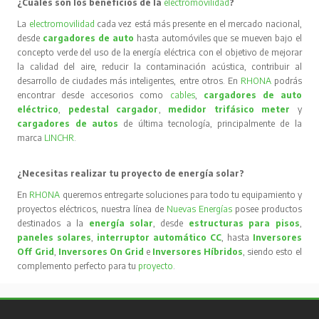
¿Cuáles son los beneficios de la
electromovilidad
?
La
electromovilidad
cada vez está más presente en el mercado nacional,
desde
cargadores de auto
hasta automóviles que se mueven bajo el
concepto verde del uso de la energía eléctrica con el objetivo de mejorar
la calidad del aire, reducir la contaminación acústica, contribuir al
desarrollo de ciudades más inteligentes, entre otros. En
RHONA
podrás
encontrar desde accesorios como
cables
,
cargadores de auto
eléctrico
,
pedestal cargador
,
medidor trifásico meter
y
cargadores de autos
de última tecnología, principalmente de la
marca
LINCHR
.
¿Necesitas realizar tu proyecto de energía solar?
En
RHONA
queremos entregarte soluciones para todo tu equipamiento y
proyectos eléctricos, nuestra línea de
Nuevas Energías
posee productos
destinados a la
energía solar
, desde
estructuras para pisos
,
paneles solares
,
interruptor automático CC
, hasta
Inversores
Off Grid
,
Inversores On Grid
e
Inversores Híbridos
, siendo esto el
complemento perfecto para tu
proyecto
.