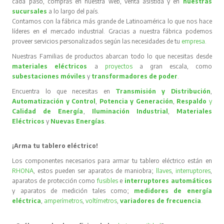
cada paso, compras en nuestra web, venta asistida y en
nuestras
sucursales
a lo largo del país.
Contamos con la fábrica más grande de Latinoamérica lo que nos hace
líderes en el mercado industrial. Gracias a nuestra fábrica podemos
proveer servicios personalizados según las necesidades de tu
empresa
.
Nuestras Familias de productos abarcan todo lo que necesitas desde
materiales eléctricos
a
proyectos
a gran escala, como
subestaciones móviles
y
transformadores de poder
.
Encuentra lo que necesitas en
Transmisión y Distribución
,
Automatización y Control
,
Potencia y Generación
,
Respaldo
y
Calidad de Energía
,
Iluminación Industrial
,
Materiales
Eléctricos
y
Nuevas Energías
.
¡Arma tu tablero eléctrico!
Los componentes necesarios para armar tu tablero eléctrico están en
RHONA
, estos pueden ser aparatos de maniobra;
llaves
,
interruptores
,
aparatos de protección como
fusibles
e
interruptores automáticos
y aparatos de medición tales como;
medidores de energía
eléctrica
,
amperímetros
,
voltímetros
,
variadores de frecuencia
.