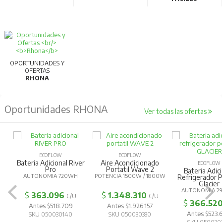
OPORTUNIDADES Y
OFERTAS
RHONA
Oportunidades RHONA
Ver todas las ofertas
ECOFLOW
ECOFLOW
Bateria Adicional River
Aire Acondicionado
ECOFLOW
Pro
Portatil Wave 2
Bateria Adic
AUTONOMIA 720WH
POTENCIA 1500W / 1800W
Refrigerador P
Glacier
AUTONOMIA 2
$
363.096
$
1.348.310
C/U
C/U
$
366.52
Antes $518.709
Antes $1.926.157
Antes $523
SKU 050030140
SKU 050030330