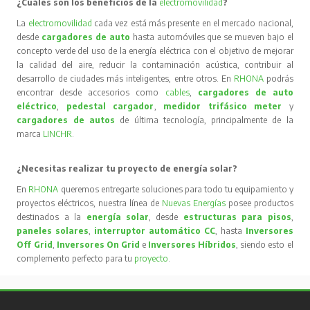
¿Cuáles son los beneficios de la
electromovilidad
?
La
electromovilidad
cada vez está más presente en el mercado nacional,
desde
cargadores de auto
hasta automóviles que se mueven bajo el
concepto verde del uso de la energía eléctrica con el objetivo de mejorar
la calidad del aire, reducir la contaminación acústica, contribuir al
desarrollo de ciudades más inteligentes, entre otros. En
RHONA
podrás
encontrar desde accesorios como
cables
,
cargadores de auto
eléctrico
,
pedestal cargador
,
medidor trifásico meter
y
cargadores de autos
de última tecnología, principalmente de la
marca
LINCHR
.
¿Necesitas realizar tu proyecto de energía solar?
En
RHONA
queremos entregarte soluciones para todo tu equipamiento y
proyectos eléctricos, nuestra línea de
Nuevas Energías
posee productos
destinados a la
energía solar
, desde
estructuras para pisos
,
paneles solares
,
interruptor automático CC
, hasta
Inversores
Off Grid
,
Inversores On Grid
e
Inversores Híbridos
, siendo esto el
complemento perfecto para tu
proyecto
.