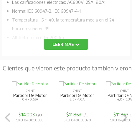
Las calificaciones eléctricas: AC690V, 25A, 80A;
Norma: IEC 60947-2, IEC 60947-4-1
Temperatura: -5 ~ 40, la temperatura media en el 24
hora no superen 35.
Altitud: no exceder 2000m
LEER MÁS
Condiciones atmosféricas: En el lugar de montaje, la
humedad relativa sea superior al 50% a la temperatura
máxima de 40, más arriba humedad relativa es
Clientes que vieron este producto también vieron
permisible bajo condiciones de temperatura más baja,
por ejemplo, RH podría ser 90% a 20.
Grado de lanzamiento: 10A (NS2-25) ,10 (NS2-80B)
CHINT
CHINT
CHINT
Partidor De Motor
Caja Partidor
Partidor De 
Nominal del sistema operativo: Sistema operacional
4,0 - 6,3A
IP55
0,63 -1,0
continuo
$11.863
$7.028
$15.275
C/U
C/U
C
Condiciones de montaje: El producto deberá ser
SKU 040050080
SKU 040050210
SKU 040050
instalado y operado en un lugar sin que se mueva