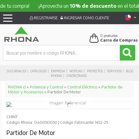
e tu compra!
¡Aprovecha un
10% de descuento
en el total 
REGISTRARSE
INGRESAR COMO CLIENTE
0
productos
Carro de Compras
SUCURSALES
CATÁLOGOS
EMPRESA
NOTICIAS
PROYECTOS
SERVICIOS
BLOG
RHONA
CONTÁCTANOS
RHONA.cl
»
Potencia y Control
»
Control Eléctrico
»
Partidor de
Motor y Accesorios
» Partidor De Motor
CHINT
Código Rhona: 040050050 | Código Fabricante: NS2-25
Partidor De Motor