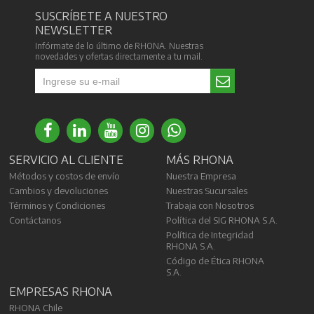
SUSCRÍBETE A NUESTRO
NEWSLETTER
Infórmate de lo último de RHONA. Nuestras
novedades y ofertas directamente a tu mail.
SERVICIO AL CLIENTE
MÁS RHONA
Métodos y costos de envío
Nuestra Empresa
Cambios y devoluciones
Nuestras Sucursales
Términos y Condiciones
Trabaja con Nosotros
Contáctanos
Política del SIG RHONA S.A.
Política de Integridad
RHONA S.A.
Código de Ética RHONA
S.A.
EMPRESAS RHONA
RHONA Chile