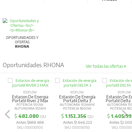
OPORTUNIDADES Y
OFERTAS
RHONA
Oportunidades RHONA
Ver todas las ofertas
ECOFLOW
ECOFLOW
ECOFLOW
Estacion De Energia
Estación De Energía
Estación De E
Portatil River 2 Max
Portatil Delta 3
Portatil Delta
POTENCIA 500W,
AUTONOMÍA 1024WH/
AUTONOMÍA 15
AUTONOMIA 512WH
POTENCIA 1800W
POTENCIA 1
$
482.080
$
1.152.356
$
1.405.99
C/U
C/U
Antes $688.686
Antes $1.646.223
Antes $2.00
SKU 050030100
SKU 050030150
SKU 050030