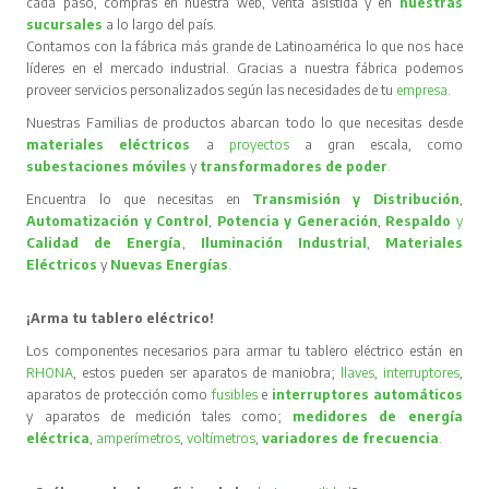
cada paso, compras en nuestra web, venta asistida y en
nuestras
sucursales
a lo largo del país.
Contamos con la fábrica más grande de Latinoamérica lo que nos hace
líderes en el mercado industrial. Gracias a nuestra fábrica podemos
proveer servicios personalizados según las necesidades de tu
empresa
.
Nuestras Familias de productos abarcan todo lo que necesitas desde
materiales eléctricos
a
proyectos
a gran escala, como
subestaciones móviles
y
transformadores de poder
.
Encuentra lo que necesitas en
Transmisión y Distribución
,
Automatización y Control
,
Potencia y Generación
,
Respaldo
y
Calidad de Energía
,
Iluminación Industrial
,
Materiales
Eléctricos
y
Nuevas Energías
.
¡Arma tu tablero eléctrico!
Los componentes necesarios para armar tu tablero eléctrico están en
RHONA
, estos pueden ser aparatos de maniobra;
llaves
,
interruptores
,
aparatos de protección como
fusibles
e
interruptores automáticos
y aparatos de medición tales como;
medidores de energía
eléctrica
,
amperímetros
,
voltímetros
,
variadores de frecuencia
.