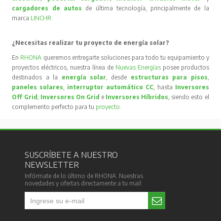
cargadores de autos
de última tecnología, principalmente de la
marca
LINCHR
.
¿Necesitas realizar tu proyecto de energía solar?
En
RHONA
queremos entregarte soluciones para todo tu equipamiento y
proyectos eléctricos, nuestra línea de
Nuevas Energías
posee productos
destinados a la
energía solar
, desde
estructuras para pisos
,
paneles solares
,
interruptor automático CC
, hasta
Inversores
Off Grid
,
Inversores On Grid
e
Inversores Híbridos
, siendo esto el
complemento perfecto para tu
proyecto
.
SUSCRÍBETE A NUESTRO
NEWSLETTER
Infórmate de lo último de RHONA. Nuestras
novedades y ofertas directamente a tu mail.