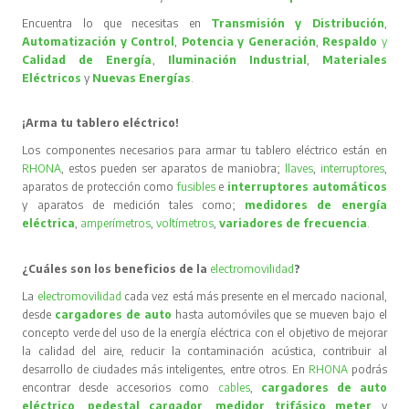
Encuentra lo que necesitas en
Transmisión y Distribución
,
Automatización y Control
,
Potencia y Generación
,
Respaldo
y
Calidad de Energía
,
Iluminación Industrial
,
Materiales
Eléctricos
y
Nuevas Energías
.
¡Arma tu tablero eléctrico!
Los componentes necesarios para armar tu tablero eléctrico están en
RHONA
, estos pueden ser aparatos de maniobra;
llaves
,
interruptores
,
aparatos de protección como
fusibles
e
interruptores automáticos
y aparatos de medición tales como;
medidores de energía
eléctrica
,
amperímetros
,
voltímetros
,
variadores de frecuencia
.
¿Cuáles son los beneficios de la
electromovilidad
?
La
electromovilidad
cada vez está más presente en el mercado nacional,
desde
cargadores de auto
hasta automóviles que se mueven bajo el
concepto verde del uso de la energía eléctrica con el objetivo de mejorar
la calidad del aire, reducir la contaminación acústica, contribuir al
desarrollo de ciudades más inteligentes, entre otros. En
RHONA
podrás
encontrar desde accesorios como
cables
,
cargadores de auto
eléctrico
,
pedestal cargador
,
medidor trifásico meter
y