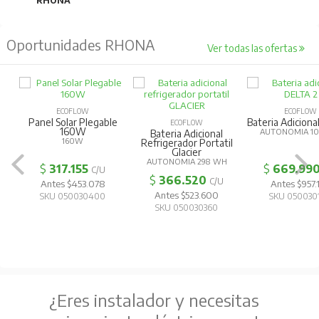
RHONA
Oportunidades RHONA
Ver todas las ofertas
ECOFLOW
ECOFLOW
Panel Solar Plegable
Bateria Adiciona
ECOFLOW
160W
AUTONOMIA 1
Bateria Adicional
160W
Refrigerador Portatil
Glacier
AUTONOMIA 298 WH
$
317.155
$
669.99
C/U
$
366.520
C/U
Antes $453.078
Antes $957.
Antes $523.600
SKU 050030400
SKU 050030
SKU 050030360
¿Eres instalador y necesitas