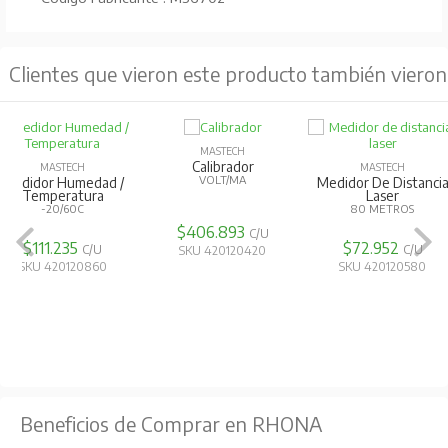
Clientes que vieron este producto también vieron
MASTECH
Calibrador
MASTECH
MASTECH
VOLT/MA
Medidor De Distancia
Medidor Distanc
Laser
40 METRO
80 METROS
$406.893
C/U
$72.952
$70.110
C/U
C
SKU 420120420
SKU 420120580
SKU 420120
Beneficios de Comprar en RHONA