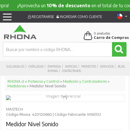
a!
¡Aprovecha un
10% de descuento
en el total de tu comp
REGISTRARSE
INGRESAR COMO CLIENTE
0
productos
Carro de Compras
SUCURSALES
CATÁLOGOS
EMPRESA
NOTICIAS
PROYECTOS
SERVICIOS
BLOG
RHONA
CONTÁCTANOS
RHONA.cl
»
Potencia y Control
»
Medición y Controladores
»
Medidores
» Medidor Nivel Sonido
MASTECH
Código Rhona: 420120660 | Código Fabricante: MS6702
Medidor Nivel Sonido