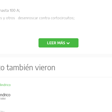
 hasta 100 A;
es y otros desenroscar contra cortocircuitos;
LEER MÁS
to también vieron
T
indrico
8 MM