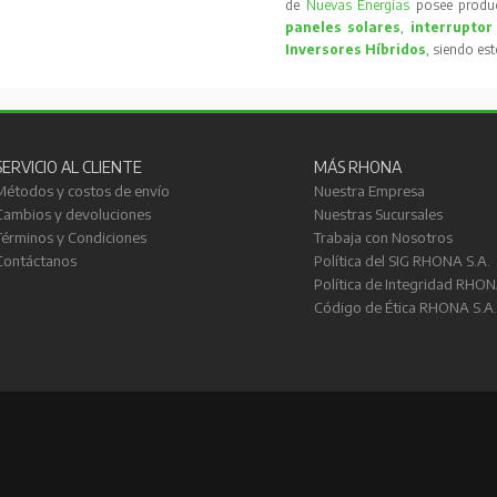
de
Nuevas Energías
posee produc
paneles solares
,
interruptor
Inversores Híbridos
, siendo es
SERVICIO AL CLIENTE
MÁS RHONA
Métodos y costos de envío
Nuestra Empresa
Cambios y devoluciones
Nuestras Sucursales
Términos y Condiciones
Trabaja con Nosotros
Contáctanos
Política del SIG RHONA S.A.
Política de Integridad RHON
Código de Ética RHONA S.A.