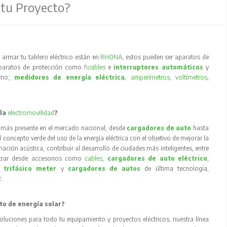
 tu Proyecto?
armar tu tablero eléctrico están en
RHONA
, estos pueden ser aparatos de
aparatos de protección como
fusibles
e
interruptores automáticos
y
como;
medidores de energía eléctrica
,
amperímetros
,
voltímetros
,
 la
electromovilidad
?
 más presente en el mercado nacional, desde
cargadores de auto
hasta
concepto verde del uso de la energía eléctrica con el objetivo de mejorar la
inación acústica, contribuir al desarrollo de ciudades más inteligentes, entre
trar desde accesorios como
cables
,
cargadores de auto eléctrico
,
 trifásico meter
y
cargadores de autos
de última tecnología,
R
.
to de energía solar?
oluciones para todo tu equipamiento y proyectos eléctricos, nuestra línea