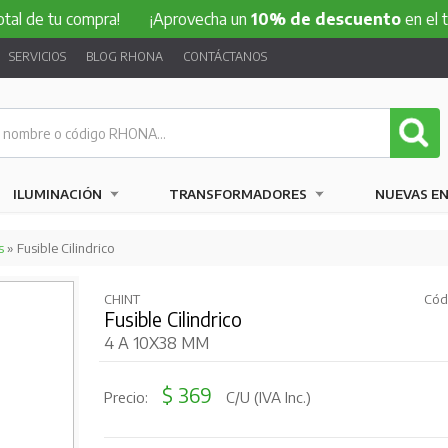
u compra!
¡Aprovecha un
10% de descuento
en el total de 
SERVICIOS
BLOG RHONA
CONTÁCTANOS
ILUMINACIÓN
TRANSFORMADORES
NUEVAS E
s
» Fusible Cilindrico
CHINT
Cód
Fusible Cilindrico
4 A 10X38 MM
$ 369
Precio:
C/U (IVA Inc.)