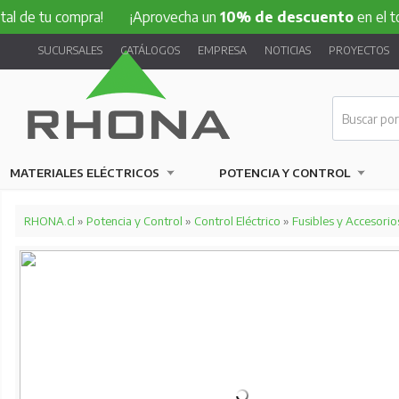
u compra!
¡Aprovecha un
10% de descuento
en el total de t
SUCURSALES
CATÁLOGOS
EMPRESA
NOTICIAS
PROYECTOS
MATERIALES ELÉCTRICOS
POTENCIA Y CONTROL
RHONA.cl
»
Potencia y Control
»
Control Eléctrico
»
Fusibles y Accesorio