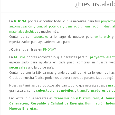
¿Eres instalad
En
RHONA
podrás encontrar todo lo que necesitas para tus
proyectos
automatización y control
,
potencia y generación
,
iluminación industrial
materiales eléctricos
y mucho más…
Contamos con
sucursales
a lo largo de nuestro país,
venta web
especializados para ayudarte en cada paso.
¿Qué encuentras en
RHONA
?
En
RHONA
podrás encontrar lo que necesitas para tu
proyecto eléct
especializado para ayudarte en cada paso, compras en nuestra web
sucursales
a lo largo del país.
Contamos con la fábrica más grande de Latinoamérica lo que nos hace l
Gracias a nuestra fábrica podemos proveer servicios personalizados según
Nuestras Familias de productos abarcan todo lo que necesitas desde
mate
gran escala, como
subestaciones móviles
y
transformadores de p
Encuentra lo que necesitas en
Transmisión y Distribución
,
Automat
Generación
,
Respaldo
y
Calidad de Energía
,
Iluminación Indus
Nuevas Energías
.