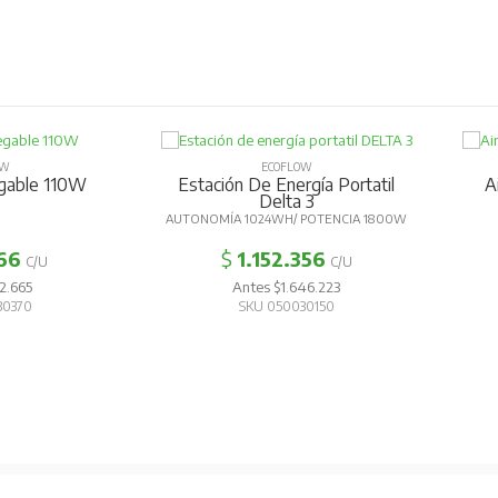
OW
ECOFLOW
egable 110W
Estación De Energía Portatil
A
Delta 3
AUTONOMÍA 1024WH/ POTENCIA 1800W
66
$
1.152.356
C/U
C/U
2.665
Antes $1.646.223
30370
SKU 050030150