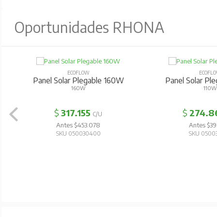
Oportunidades RHONA
ECOFLOW
ECOFL
Panel Solar Plegable 160W
Panel Solar Pl
160W
110W
$
317.155
$
274.8
C/U
Antes $453.078
Antes $39
SKU 050030400
SKU 0500