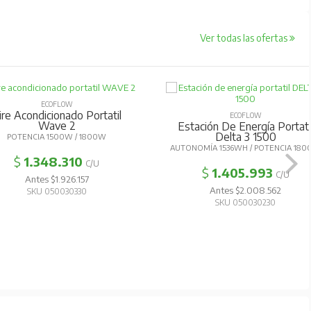
Ver todas las ofertas
ECOFLOW
ire Acondicionado Portatil
ECOFLOW
Wave 2
Estación De Energía Portati
Delta 3 1500
POTENCIA 1500W / 1800W
AUTONOMÍA 1536WH / POTENCIA 18
$
1.348.310
C/U
$
1.405.993
C/U
Antes $1.926.157
Antes $2.008.562
SKU 050030330
SKU 050030230