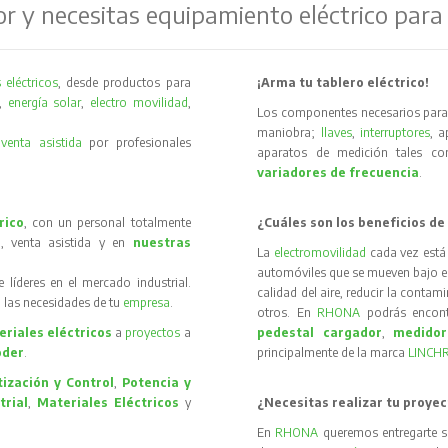
or y necesitas equipamiento eléctrico para
 eléctricos
, desde productos para
¡Arma tu tablero eléctrico!
,
energía solar
,
electro movilidad
,
Los componentes necesarios para 
maniobra;
llaves
,
interruptores
, 
y
venta asistida
por profesionales
aparatos de medición tales 
variadores de frecuencia
.
rico
, con un personal totalmente
¿Cuáles son los beneficios de
, venta asistida y en
nuestras
La
electromovilidad
cada vez está
automóviles que se mueven bajo el 
íderes en el mercado industrial.
calidad del aire, reducir la contam
 las necesidades de tu
empresa
.
otros. En
RHONA
podrás encon
riales eléctricos
a
proyectos
a
pedestal cargador
,
medidor
oder
.
principalmente de la marca
LINCH
ización y Control
,
Potencia y
trial
,
Materiales Eléctricos
y
¿Necesitas realizar tu proyec
En
RHONA
queremos entregarte s