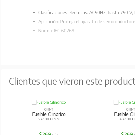
Clasificaciones eléctricas: AC50Hz, hasta 750 V,
Aplicación: Proteja el aparato de semiconductor
Norma: IEC 60269
Clientes que vieron este produc
CHINT
CHIN
Fusible Cilindrico
Fusible Cil
6 A 10X38 MM
4 A 10X3
$369
$369