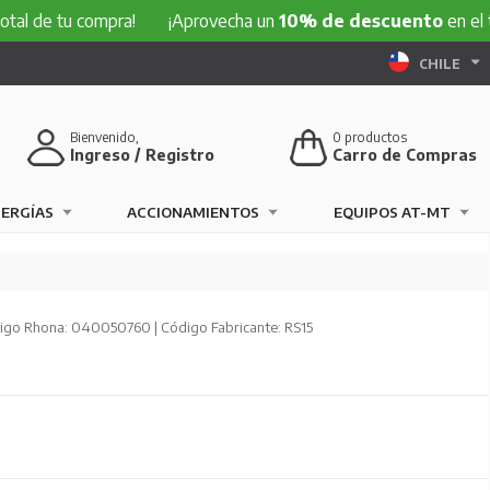
tu compra!
¡Aprovecha un
10% de descuento
en el total de 
CHILE
Bienvenido,
0
productos
Ingreso / Registro
Carro de Compras
NERGÍAS
ACCIONAMIENTOS
EQUIPOS AT-MT
igo Rhona: 040050760 | Código Fabricante: RS15