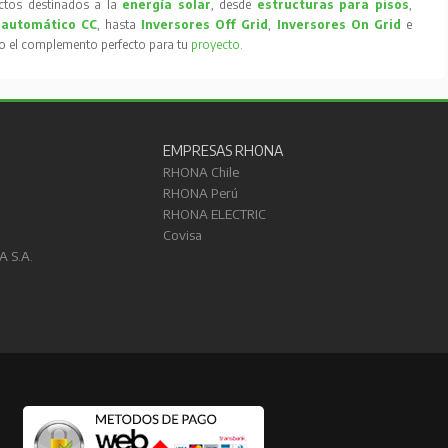
tos destinados a la
energía solar
, desde
estructuras para pisos
,
 automático CC
, hasta
Inversores Off Grid
,
Inversores On Grid
e
to el complemento perfecto para tu
proyecto
.
EMPRESAS RHONA
RHONA Chile
RHONA Perú
RHONA ELECTRIC
Covisa
A S.A.