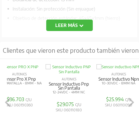
Instalación: Sin protección (Sin enjuague)
Objetivo de detección estándar: 45x45x1mm (hierro)
LEER MÁS
Frecuencia de respuesta: 200Hz
Salida de control: PNP normalmente abierto
Material: Latón (niquelado)
Clientes que vieron este producto también vieron
Cable estándar/material: Cable estándar
IP67
Voltaje residual: Máx 1.5V
AUTONICS
AUTONICS
AUTONI
Sensor Inductivo Npn
Sensor Inductivo Npn
Sensor Induc
10-30VDC - 8MM NA
10-30VDC - 5MM NA
10-30VDC - 
Pnp
C
$25.994
$25.994
$30.51
C/U
C/U
SKU 060110090
SKU 060110080
SKU 06011