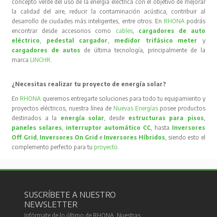
concepto verde del uso de la energía eléctrica con el objetivo de mejorar
la calidad del aire, reducir la contaminación acústica, contribuir al
desarrollo de ciudades más inteligentes, entre otros. En
RHONA
podrás
encontrar desde accesorios como
cables
,
cargadores de auto
eléctrico
,
pedestal cargador
,
medidor trifásico meter
y
cargadores de autos
de última tecnología, principalmente de la
marca
LINCHR
.
¿Necesitas realizar tu proyecto de energía solar?
En
RHONA
queremos entregarte soluciones para todo tu equipamiento y
proyectos eléctricos, nuestra línea de
Nuevas Energías
posee productos
destinados a la
energía solar
, desde
estructuras para pisos
,
paneles solares
,
interruptor automático CC
, hasta
Inversores
Off Grid
,
Inversores On Grid
e
Inversores Híbridos
, siendo esto el
complemento perfecto para tu
proyecto
.
SUSCRÍBETE A NUESTRO
NEWSLETTER
Infórmate de lo último de RHONA. Nuestras