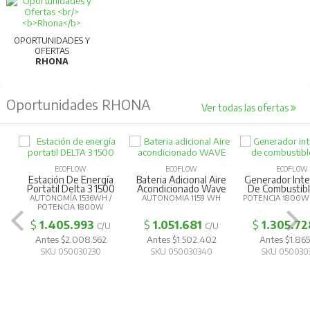
OPORTUNIDADES Y
OFERTAS
RHONA
Oportunidades RHONA
Ver todas las ofertas
ECOFLOW
ECOFLOW
ECOFLOW
Estación De Energía
Bateria Adicional Aire
Generador Inte
Portatil Delta 3 1500
Acondicionado Wave
De Combustibl
AUTONOMÍA 1536WH /
AUTONOMIA 1159 WH
POTENCIA 1800W
POTENCIA 1800W
$
1.405.993
$
1.051.681
$
1.305.72
C/U
C/U
Antes $2.008.562
Antes $1.502.402
Antes $1.865
SKU 050030230
SKU 050030340
SKU 050030