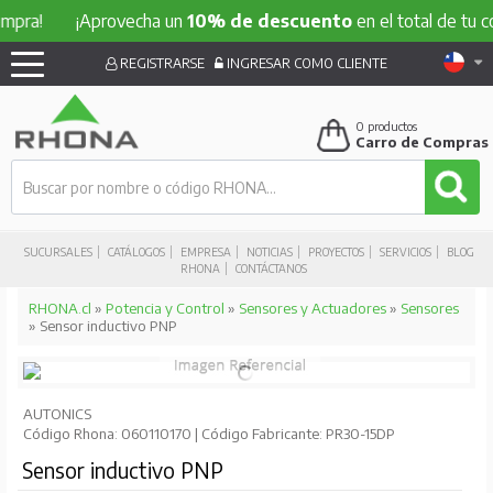
ra!
¡Aprovecha un
10% de descuento
en el total de tu com
REGISTRARSE
INGRESAR COMO CLIENTE
0
productos
Carro de Compras
SUCURSALES
CATÁLOGOS
EMPRESA
NOTICIAS
PROYECTOS
SERVICIOS
BLOG
RHONA
CONTÁCTANOS
RHONA.cl
»
Potencia y Control
»
Sensores y Actuadores
»
Sensores
» Sensor inductivo PNP
AUTONICS
Código Rhona: 060110170 | Código Fabricante: PR30-15DP
Sensor inductivo PNP