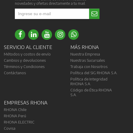
novedades y ofertas directamente a tu mail.
SERVICIO AL CLIENTE
MÁS RHONA
Métodos y costos de envío
Nuestra Empresa
Cambios y devoluciones
Nuestras Sucursales
Términos y Condiciones
Trabaja con Nosotros
Contáctanos
Política del SIG RHONA S.A.
Política de Integridad
RHONA S.A.
Código de Ética RHONA
S.A.
EMPRESAS RHONA
RHONA Chile
RHONA Perú
RHONA ELECTRIC
Covisa