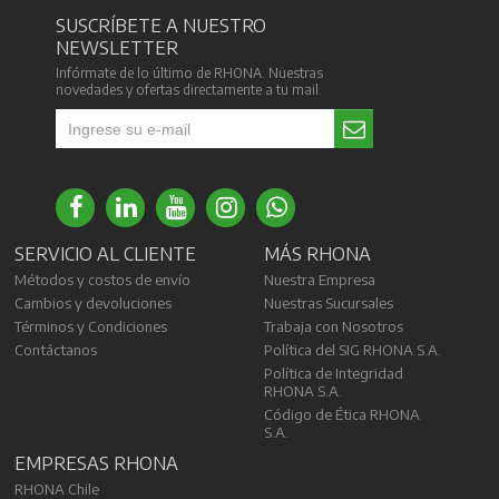
SUSCRÍBETE A NUESTRO
NEWSLETTER
Infórmate de lo último de RHONA. Nuestras
novedades y ofertas directamente a tu mail.
SERVICIO AL CLIENTE
MÁS RHONA
Métodos y costos de envío
Nuestra Empresa
Cambios y devoluciones
Nuestras Sucursales
Términos y Condiciones
Trabaja con Nosotros
Contáctanos
Política del SIG RHONA S.A.
Política de Integridad
RHONA S.A.
Código de Ética RHONA
S.A.
EMPRESAS RHONA
RHONA Chile