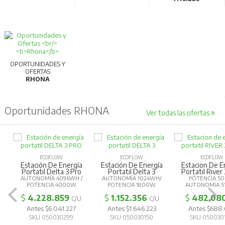
OPORTUNIDADES Y
OFERTAS
RHONA
Oportunidades RHONA
Ver todas las ofertas
ECOFLOW
ECOFLOW
ECOFLOW
Estación De Energía
Estación De Energía
Estacion De E
Portatil Delta 3 Pro
Portatil Delta 3
Portatil River
AUTONOMÍA 4096WH /
AUTONOMÍA 1024WH/
POTENCIA 5
POTENCIA 4000W
POTENCIA 1800W
AUTONOMIA 5
$
4.228.859
$
1.152.356
$
482.08
C/U
C/U
Antes $6.041.227
Antes $1.646.223
Antes $688
SKU 050030299
SKU 050030150
SKU 050030