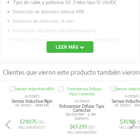
Tipo de cable y potencia: DC 3 hilos tipo 12-24VDC
Detección de diámetro lateral: M18
Distancia de detección: 8 mm
Instalación: Sin protección (Sin enjuague)
Objetivo de detección estándar: 25x25x1mm (hierro)
LEER MÁS
Frecuencia de respuesta: 350Hz
Salida de control: NPN normalmente cerrado
Material: Latón (niquelado)
Clientes que vieron este producto también vieron
Cable estándar/material: Cable estándar
IP67
Voltaje residual: Máx 1.5V
AUTONICS
AUTONICS
Sensor Inductivo Npn
Sensor Induct
AUTONICS
10-30VDC - 4MM NA
10-30VDC - 15
Fotosensor Difuso Tipo
Conector
SALIDA PNP - 0.3M -
12/24VCC
$29.075
$30.516
C/U
C
$63.293
C/U
SKU 060110070
SKU 060110
SKU 060060890