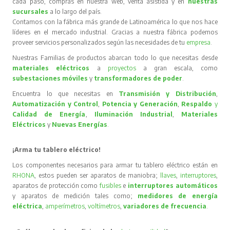
cada paso, compras en nuestra web, venta asistida y en
nuestras
sucursales
a lo largo del país.
Contamos con la fábrica más grande de Latinoamérica lo que nos hace
líderes en el mercado industrial. Gracias a nuestra fábrica podemos
proveer servicios personalizados según las necesidades de tu
empresa
.
Nuestras Familias de productos abarcan todo lo que necesitas desde
materiales eléctricos
a
proyectos
a gran escala, como
subestaciones móviles
y
transformadores de poder
.
Encuentra lo que necesitas en
Transmisión y Distribución
,
Automatización y Control
,
Potencia y Generación
,
Respaldo
y
Calidad de Energía
,
Iluminación Industrial
,
Materiales
Eléctricos
y
Nuevas Energías
.
¡Arma tu tablero eléctrico!
Los componentes necesarios para armar tu tablero eléctrico están en
RHONA
, estos pueden ser aparatos de maniobra;
llaves
,
interruptores
,
aparatos de protección como
fusibles
e
interruptores automáticos
y aparatos de medición tales como;
medidores de energía
eléctrica
,
amperímetros
,
voltímetros
,
variadores de frecuencia
.