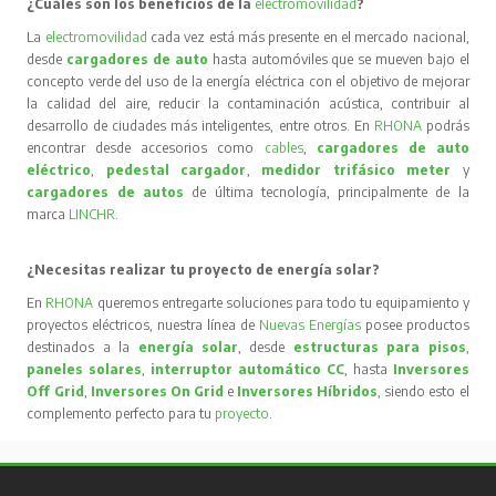
¿Cuáles son los beneficios de la
electromovilidad
?
La
electromovilidad
cada vez está más presente en el mercado nacional,
desde
cargadores de auto
hasta automóviles que se mueven bajo el
concepto verde del uso de la energía eléctrica con el objetivo de mejorar
la calidad del aire, reducir la contaminación acústica, contribuir al
desarrollo de ciudades más inteligentes, entre otros. En
RHONA
podrás
encontrar desde accesorios como
cables
,
cargadores de auto
eléctrico
,
pedestal cargador
,
medidor trifásico meter
y
cargadores de autos
de última tecnología, principalmente de la
marca
LINCHR
.
¿Necesitas realizar tu proyecto de energía solar?
En
RHONA
queremos entregarte soluciones para todo tu equipamiento y
proyectos eléctricos, nuestra línea de
Nuevas Energías
posee productos
destinados a la
energía solar
, desde
estructuras para pisos
,
paneles solares
,
interruptor automático CC
, hasta
Inversores
Off Grid
,
Inversores On Grid
e
Inversores Híbridos
, siendo esto el
complemento perfecto para tu
proyecto
.