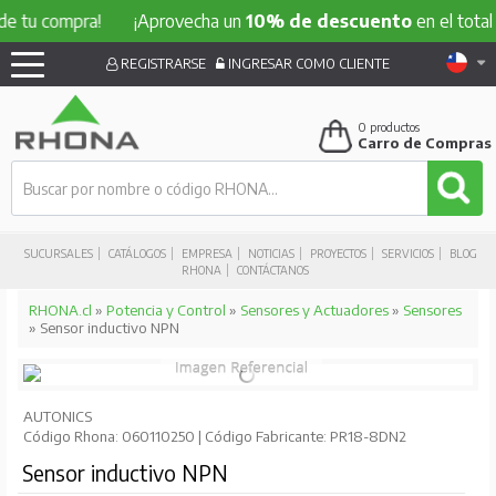
compra!
¡Aprovecha un
10% de descuento
en el total de tu 
REGISTRARSE
INGRESAR COMO CLIENTE
0
productos
Carro de Compras
SUCURSALES
CATÁLOGOS
EMPRESA
NOTICIAS
PROYECTOS
SERVICIOS
BLOG
RHONA
CONTÁCTANOS
RHONA.cl
»
Potencia y Control
»
Sensores y Actuadores
»
Sensores
» Sensor inductivo NPN
AUTONICS
Código Rhona: 060110250 | Código Fabricante: PR18-8DN2
Sensor inductivo NPN