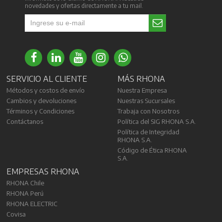
novedades y ofertas directamente a tu mail.
SERVICIO AL CLIENTE
MÁS RHONA
Métodos y costos de envío
Nuestra Empresa
Cambios y devoluciones
Nuestras Sucursales
Términos y Condiciones
Trabaja con Nosotros
Contáctanos
Política del SIG RHONA S.A.
Política de Integridad
RHONA S.A.
Código de Ética RHONA
S.A.
EMPRESAS RHONA
RHONA Chile
RHONA Perú
RHONA ELECTRIC
Covisa