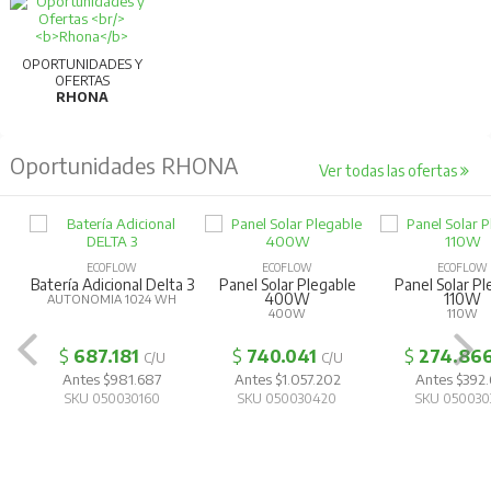
OPORTUNIDADES Y
OFERTAS
RHONA
Oportunidades RHONA
Ver todas las ofertas
ECOFLOW
ECOFLOW
ECOFLOW
Batería Adicional Delta 3
Panel Solar Plegable
Panel Solar Pl
400W
110W
AUTONOMIA 1024 WH
400W
110W
$
687.181
$
740.041
$
274.86
C/U
C/U
Antes $981.687
Antes $1.057.202
Antes $392.
SKU 050030160
SKU 050030420
SKU 050030