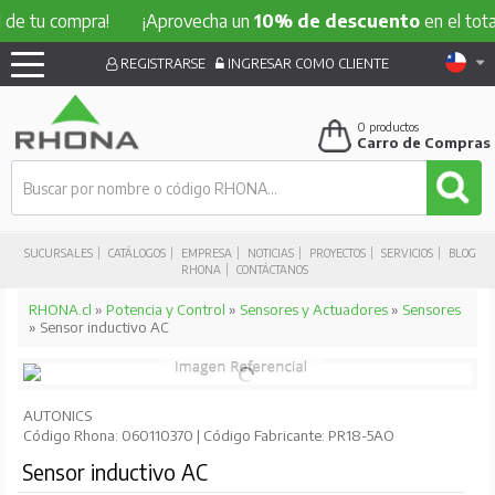
 compra!
¡Aprovecha un
10% de descuento
en el total de t
REGISTRARSE
INGRESAR COMO CLIENTE
0
productos
Carro de Compras
SUCURSALES
CATÁLOGOS
EMPRESA
NOTICIAS
PROYECTOS
SERVICIOS
BLOG
RHONA
CONTÁCTANOS
RHONA.cl
»
Potencia y Control
»
Sensores y Actuadores
»
Sensores
» Sensor inductivo AC
AUTONICS
Código Rhona: 060110370 | Código Fabricante: PR18-5AO
Sensor inductivo AC