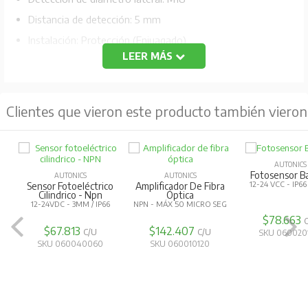
Distancia de detección: 5 mm
Instalación: Protección (Enjuagado)
LEER MÁS
Objetivo de detección estándar: 18x18x1mm (hierro)
Frecuencia de respuesta: 20Hz
Salida de control: Normalmente abierto
Clientes que vieron este producto también vieron
Material: Latón (niquelado)
Cable estándar/material: Cable estándar
IP67
AUTONICS
Fotosensor B
AUTONICS
AUTONICS
Voltaje residual: Máx 10V
12-24 VCC - IP6
Sensor Fotoeléctrico
Amplificador De Fibra
Cilindrico - Npn
Óptica
12-24VDC - 3MM / IP66
NPN - MÁX 50 MICRO SEG
$78.663
$67.813
$142.407
C/U
C/U
SKU 060020
SKU 060040060
SKU 060010120