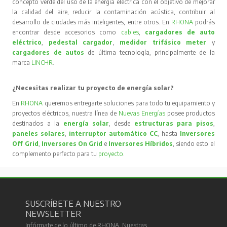
concepto verde del uso de la energía eléctrica con el objetivo de mejorar
la calidad del aire, reducir la contaminación acústica, contribuir al
desarrollo de ciudades más inteligentes, entre otros. En
RHONA
podrás
encontrar desde accesorios como
cables
,
cargadores de auto
eléctrico
,
pedestal cargador
,
medidor trifásico meter
y
cargadores de autos
de última tecnología, principalmente de la
marca
LINCHR
.
¿Necesitas realizar tu proyecto de energía solar?
En
RHONA
queremos entregarte soluciones para todo tu equipamiento y
proyectos eléctricos, nuestra línea de
Nuevas Energías
posee productos
destinados a la
energía solar
, desde
estructuras para pisos
,
paneles solares
,
interruptor automático CC
, hasta
Inversores
Off Grid
,
Inversores On Grid
e
Inversores Híbridos
, siendo esto el
complemento perfecto para tu
proyecto
.
SUSCRÍBETE A NUESTRO
NEWSLETTER
Infórmate de lo último de RHONA. Nuestras