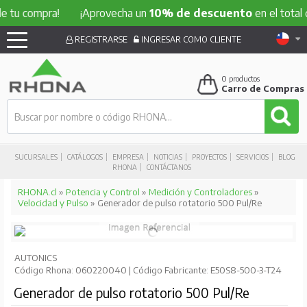
 compra!
¡Aprovecha un
10% de descuento
en el total de tu
REGISTRARSE
INGRESAR COMO CLIENTE
0
productos
Carro de Compras
SUCURSALES
CATÁLOGOS
EMPRESA
NOTICIAS
PROYECTOS
SERVICIOS
BLOG
RHONA
CONTÁCTANOS
RHONA.cl
»
Potencia y Control
»
Medición y Controladores
»
Velocidad y Pulso
» Generador de pulso rotatorio 500 Pul/Re
AUTONICS
Código Rhona: 060220040 | Código Fabricante: E50S8-500-3-T24
Generador de pulso rotatorio 500 Pul/Re