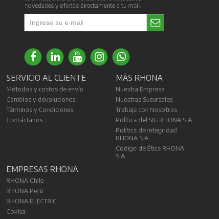
novedades y ofertas directamente a tu mail.
SERVICIO AL CLIENTE
MÁS RHONA
Métodos y costos de envío
Nuestra Empresa
Cambios y devoluciones
Nuestras Sucursales
Términos y Condiciones
Trabaja con Nosotros
Contáctanos
Política del SIG RHONA S.A.
Política de Integridad
RHONA S.A.
Código de Ética RHONA
S.A.
EMPRESAS RHONA
RHONA Chile
RHONA Perú
RHONA ELECTRIC
Covisa