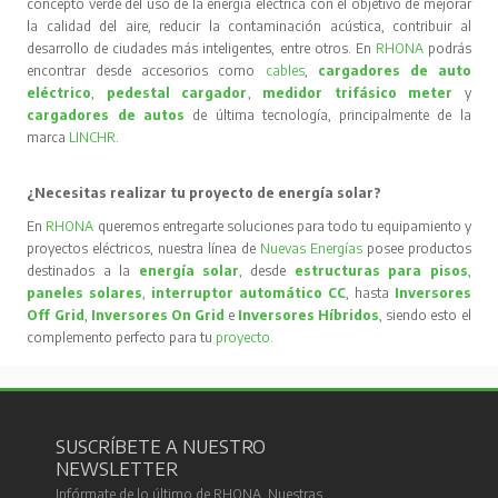
concepto verde del uso de la energía eléctrica con el objetivo de mejorar
la calidad del aire, reducir la contaminación acústica, contribuir al
desarrollo de ciudades más inteligentes, entre otros. En
RHONA
podrás
encontrar desde accesorios como
cables
,
cargadores de auto
eléctrico
,
pedestal cargador
,
medidor trifásico meter
y
cargadores de autos
de última tecnología, principalmente de la
marca
LINCHR
.
¿Necesitas realizar tu proyecto de energía solar?
En
RHONA
queremos entregarte soluciones para todo tu equipamiento y
proyectos eléctricos, nuestra línea de
Nuevas Energías
posee productos
destinados a la
energía solar
, desde
estructuras para pisos
,
paneles solares
,
interruptor automático CC
, hasta
Inversores
Off Grid
,
Inversores On Grid
e
Inversores Híbridos
, siendo esto el
complemento perfecto para tu
proyecto
.
SUSCRÍBETE A NUESTRO
NEWSLETTER
Infórmate de lo último de RHONA. Nuestras