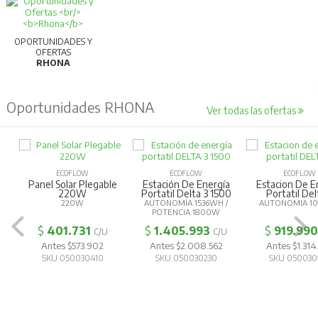
OPORTUNIDADES Y
OFERTAS
RHONA
Oportunidades RHONA
Ver todas las ofertas
ECOFLOW
ECOFLOW
ECOFLOW
Panel Solar Plegable
Estación De Energía
Estacion De E
220W
Portatil Delta 3 1500
Portatil Del
220W
AUTONOMÍA 1536WH /
AUTONOMIA 1
POTENCIA 1800W
$
401.731
$
1.405.993
$
919.990
C/U
C/U
Antes $573.902
Antes $2.008.562
Antes $1.314
SKU 050030410
SKU 050030230
SKU 050030