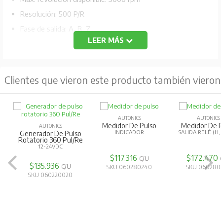
Resolución: 500 P/R
Fase de salida: A, B, Z
LEER MÁS
Salida de control: Totem pole
Fuente de alimentación: 12-24 VCC
Tipo de conexión: Tipo de cable axial
Clientes que vieron este producto también vieron
IP50
AUTONICS
AUTONICS
Medidor De Pulso
Medidor De 
AUTONICS
INDICADOR
SALIDA RELÉ (H,
Generador De Pulso
Rotatorio 360 Pul/Re
12-24VDC
$117.316
$172.470
C/U
$135.936
C/U
SKU 060280240
SKU 060280
SKU 060220020