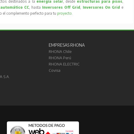
tos destinados a la
energía solar
, desde
estructuras para pisos
,
 automático CC
, hasta
Inversores Off Grid
,
Inversores On Grid
e
to el complemento perfecto para tu
proyecto
.
EMPRESAS RHONA
RHONA Chile
RHONA Perú
RHONA ELECTRIC
Covisa
A S.A.