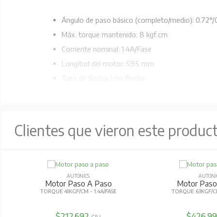
Ángulo de paso básico (completo/medio): 0.72°/
Máx. torque mantenido: 8 kgf.cm
Corriente nominal: 1.4A/Fase
Longitud del motor: 59.5 mm
Tipo de flecha: Una flecha
Conexión de cable: Pentágono
IP30
Clientes que vieron este produc
AUTONICS
AUTONI
Motor Paso A Paso
Motor Paso
TORQUE 41KGF/CM - 1.4A/FASE
TORQUE 63KGF/CM
$212.692
$426.9