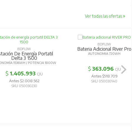
Ver todas las ofertas
ECOFLOW
Bateria Adicional River Pro
ECOFLOW
tación De Energía Portatil
AUTONOMIA 720WH
Delta 3 1500
NOMÍA 1536WH / POTENCIA 1800W
$
363.096
C/U
$
1.405.993
C/U
Antes $518.709
Antes $2.008.562
SKU 050030140
SKU 050030230