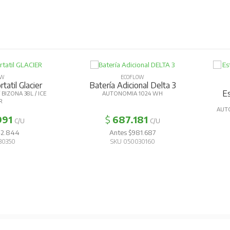
OW
ECOFLOW
tatil Glacier
Batería Adicional Delta 3
Es
BIZONA 38L / ICE
AUTONOMIA 1024 WH
R
AUTO
991
$
687.181
C/U
C/U
42.844
Antes $981.687
30350
SKU 050030160