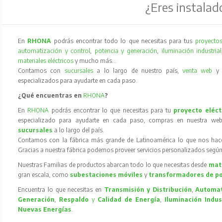
¿Eres instalad
En
RHONA
podrás encontrar todo lo que necesitas para tus
proyectos
automatización y control
,
potencia y generación
,
iluminación industrial
materiales eléctricos
y mucho más…
Contamos con
sucursales
a lo largo de nuestro país,
venta web
especializados para ayudarte en cada paso.
¿Qué encuentras en
RHONA
?
En
RHONA
podrás encontrar lo que necesitas para tu
proyecto eléct
especializado para ayudarte en cada paso, compras en nuestra web
sucursales
a lo largo del país.
Contamos con la fábrica más grande de Latinoamérica lo que nos hace l
Gracias a nuestra fábrica podemos proveer servicios personalizados según
Nuestras Familias de productos abarcan todo lo que necesitas desde
mate
gran escala, como
subestaciones móviles
y
transformadores de p
Encuentra lo que necesitas en
Transmisión y Distribución
,
Automat
Generación
,
Respaldo
y
Calidad de Energía
,
Iluminación Indus
Nuevas Energías
.