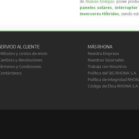
de
Nuevas Energías
posee produc
paneles solares
,
interruptor
Inversores Híbridos
, siendo es
SERVICIO AL CLIENTE
MÁS RHONA
Métodos y costos de envío
Nuestra Empresa
Cambios y devoluciones
Nuestras Sucursales
Términos y Condiciones
Trabaja con Nosotros
Contáctanos
Política del SIG RHONA S.A.
Política de Integridad RHON
Código de Ética RHONA S.A.