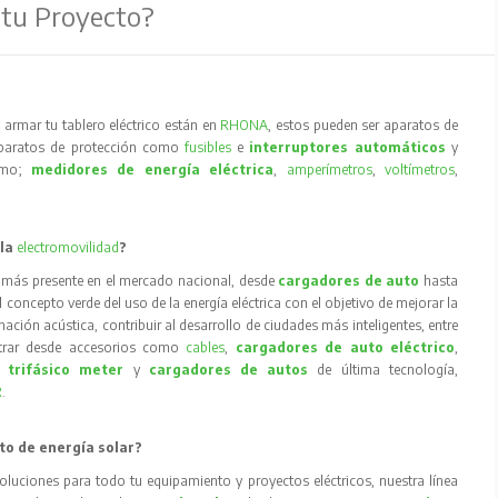
 tu Proyecto?
armar tu tablero eléctrico están en
RHONA
, estos pueden ser aparatos de
aparatos de protección como
fusibles
e
interruptores automáticos
y
como;
medidores de energía eléctrica
,
amperímetros
,
voltímetros
,
 la
electromovilidad
?
 más presente en el mercado nacional, desde
cargadores de auto
hasta
concepto verde del uso de la energía eléctrica con el objetivo de mejorar la
inación acústica, contribuir al desarrollo de ciudades más inteligentes, entre
trar desde accesorios como
cables
,
cargadores de auto eléctrico
,
 trifásico meter
y
cargadores de autos
de última tecnología,
R
.
to de energía solar?
oluciones para todo tu equipamiento y proyectos eléctricos, nuestra línea