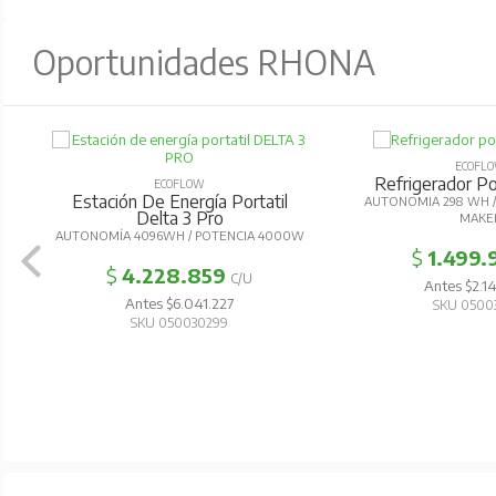
Oportunidades RHONA
ECOFL
Refrigerador Por
ECOFLOW
Estación De Energía Portatil
AUTONOMIA 298 WH / 
Delta 3 Pro
MAKE
AUTONOMÍA 4096WH / POTENCIA 4000W
$
1.499.
$
4.228.859
C/U
Antes $2.1
Antes $6.041.227
SKU 0500
SKU 050030299