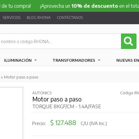
ompra!
¡Aprovecha un
10% de descuento
en el total de tu 
SERVICIOS
BLOG RHONA
CONTÁCTANOS
ILUMINACIÓN
TRANSFORMADORES
NUEVAS E
» Motor paso a paso
AUTONICS
Código Rh
Motor paso a paso
TORQUE 8KGF/CM - 1.4A/FASE
$ 127.488
Precio:
C/U (IVA Inc.)