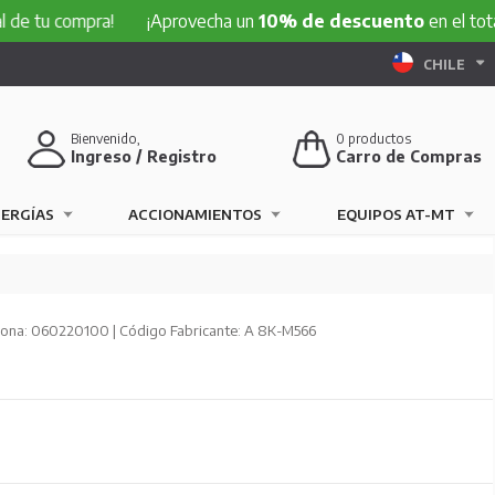
compra!
¡Aprovecha un
10% de descuento
en el total de tu 
CHILE
Bienvenido,
0
productos
Ingreso / Registro
Carro de Compras
NERGÍAS
ACCIONAMIENTOS
EQUIPOS AT-MT
ona: 060220100 | Código Fabricante: A 8K-M566