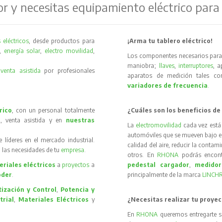
or y necesitas equipamiento eléctrico para
 eléctricos
, desde productos para
¡Arma tu tablero eléctrico!
,
energía solar
,
electro movilidad
,
Los componentes necesarios para 
maniobra;
llaves
,
interruptores
, 
y
venta asistida
por profesionales
aparatos de medición tales 
variadores de frecuencia
.
rico
, con un personal totalmente
¿Cuáles son los beneficios de
, venta asistida y en
nuestras
La
electromovilidad
cada vez está
automóviles que se mueven bajo el 
íderes en el mercado industrial.
calidad del aire, reducir la contam
 las necesidades de tu
empresa
.
otros. En
RHONA
podrás encon
riales eléctricos
a
proyectos
a
pedestal cargador
,
medidor
oder
.
principalmente de la marca
LINCH
ización y Control
,
Potencia y
trial
,
Materiales Eléctricos
y
¿Necesitas realizar tu proyec
En
RHONA
queremos entregarte s