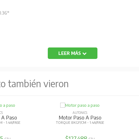
0.36°
LEER MÁS
to también vieron
CS
AUTONICS
 A Paso
Motor Paso A Paso
 - 1.4A/FASE
TORQUE 8KGF/CM - 1.4A/FASE
95
$127.488