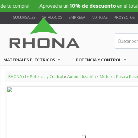
mpra!
¡Aprovecha un
10% de descuento
en el total de tu c
SUCURSALES
CATÁLOGOS
EMPRESA
NOTICIAS
PROYECTOS
MATERIALES ELÉCTRICOS
POTENCIA Y CONTROL
RHONA.cl
»
Potencia y Control
»
Automatización
»
Motores Paso a Paso