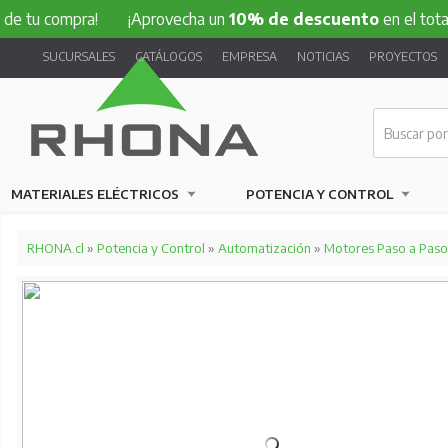
compra!
¡Aprovecha un
10% de descuento
en el total de tu 
SUCURSALES
CATÁLOGOS
EMPRESA
NOTICIAS
PROYECTOS
MATERIALES ELÉCTRICOS
POTENCIA Y CONTROL
RHONA.cl
»
Potencia y Control
»
Automatización
»
Motores Paso a Paso