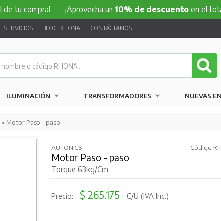
compra!
¡Aprovecha un
10% de descuento
en el total de tu
SERVICIOS
BLOG RHONA
CONTÁCTANOS
ILUMINACIÓN
TRANSFORMADORES
NUEVAS E
» Motor Paso - paso
AUTONICS
Código Rh
Motor Paso - paso
Torque 63kg/Cm
$ 265.175
Precio:
C/U (IVA Inc.)