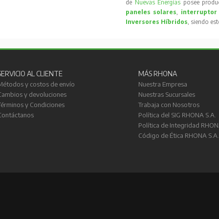
de
Nuevas Energías
posee produc
paneles solares
,
interruptor
Inversores Híbridos
, siendo es
SERVICIO AL CLIENTE
MÁS RHONA
Métodos y costos de envío
Nuestra Empresa
Cambios y devoluciones
Nuestras Sucursales
Términos y Condiciones
Trabaja con Nosotros
Contáctanos
Política del SIG RHONA S.A.
Política de Integridad RHON
Código de Ética RHONA S.A.