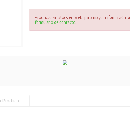
Producto sin stock en web, para mayor información pu
formulario de contacto
.
a Producto