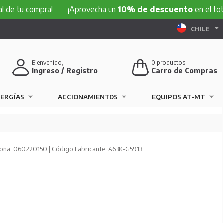
 compra!
¡Aprovecha un
10% de descuento
en el total de tu
CHILE
Bienvenido,
0
productos
Ingreso / Registro
Carro de Compras
NERGÍAS
ACCIONAMIENTOS
EQUIPOS AT-MT
ona: 060220150 | Código Fabricante: A63K-G5913