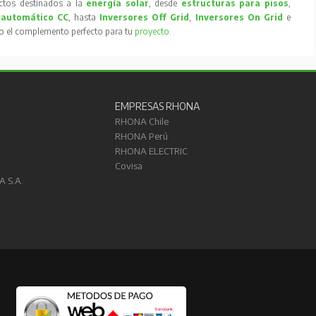
tos destinados a la
energía solar
, desde
estructuras para pisos
,
 automático CC
, hasta
Inversores Off Grid
,
Inversores On Grid
e
to el complemento perfecto para tu
proyecto
.
EMPRESAS RHONA
RHONA Chile
RHONA Perú
RHONA ELECTRIC
Covisa
A S.A.