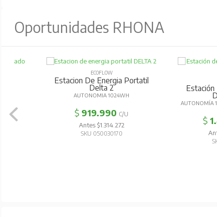
Oportunidades RHONA
ECOFLOW
Estacion De Energia Portatil
ECOFL
Delta 2
Estación De Ener
Delta 3
AUTONOMIA 1024WH
AUTONOMÍA 1536WH /
$
919.990
C/U
$
1.405.
Antes $1.314.272
Antes $2.0
SKU 050030170
SKU 0500