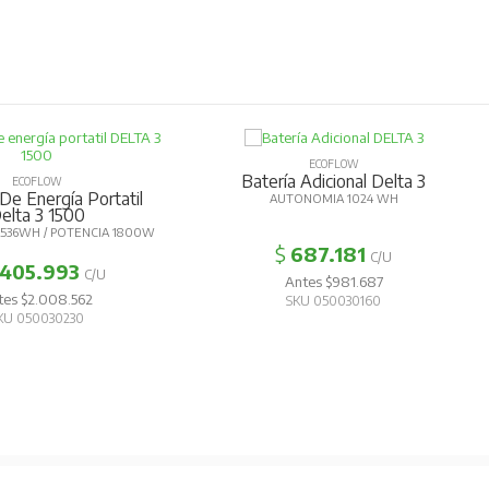
ECOFLOW
Batería Adicional Delta 3
P
OW
gía Portatil
AUTONOMIA 1024 WH
 1500
 POTENCIA 1800W
$
687.181
C/U
993
C/U
Antes $981.687
08.562
SKU 050030160
30230