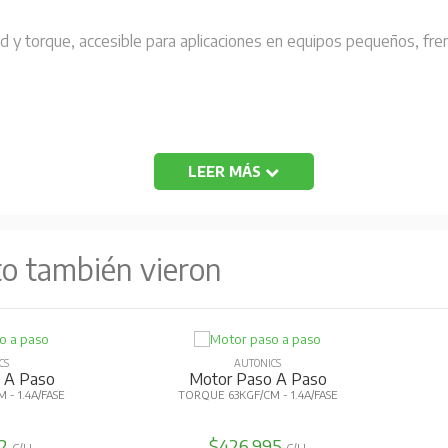
ad y torque, accesible para aplicaciones en equipos pequeños, fre
LEER MÁS
aridad)
to también vieron
CS
AUTONICS
 A Paso
Motor Paso A Paso
 - 1.4A/FASE
TORQUE 63KGF/CM - 1.4A/FASE
92
$426.995