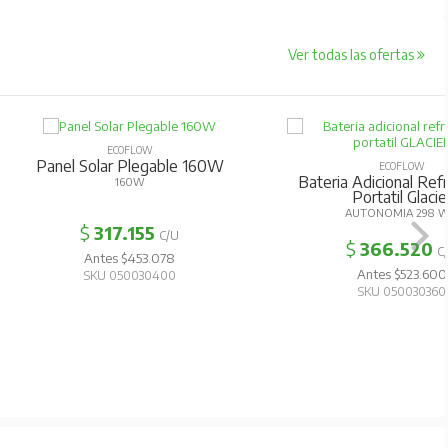
Ver todas las ofertas
ECOFLOW
anel Solar Plegable 160W
ECOFLOW
Bateria Adicional Refrigerad
160W
Portatil Glacier
AUTONOMIA 298 WH
$
317.155
C/U
$
366.520
C/U
Antes $453.078
Antes $523.600
SKU 050030400
SKU 050030360