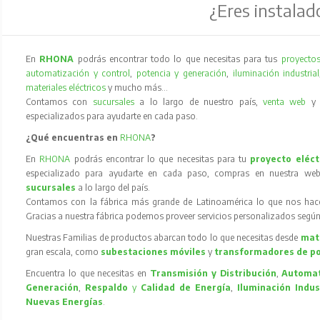
¿Eres instalad
En
RHONA
podrás encontrar todo lo que necesitas para tus
proyectos
automatización y control
,
potencia y generación
,
iluminación industrial
materiales eléctricos
y mucho más…
Contamos con
sucursales
a lo largo de nuestro país,
venta web
especializados para ayudarte en cada paso.
¿Qué encuentras en
RHONA
?
En
RHONA
podrás encontrar lo que necesitas para tu
proyecto eléct
especializado para ayudarte en cada paso, compras en nuestra web
sucursales
a lo largo del país.
Contamos con la fábrica más grande de Latinoamérica lo que nos hace l
Gracias a nuestra fábrica podemos proveer servicios personalizados según
Nuestras Familias de productos abarcan todo lo que necesitas desde
mate
gran escala, como
subestaciones móviles
y
transformadores de p
Encuentra lo que necesitas en
Transmisión y Distribución
,
Automat
Generación
,
Respaldo
y
Calidad de Energía
,
Iluminación Indus
Nuevas Energías
.