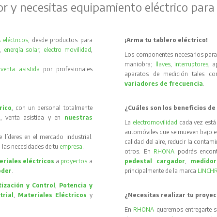
or y necesitas equipamiento eléctrico para
 eléctricos
, desde productos para
¡Arma tu tablero eléctrico!
,
energía solar
,
electro movilidad
,
Los componentes necesarios para 
maniobra;
llaves
,
interruptores
, 
y
venta asistida
por profesionales
aparatos de medición tales 
variadores de frecuencia
.
rico
, con un personal totalmente
¿Cuáles son los beneficios de
, venta asistida y en
nuestras
La
electromovilidad
cada vez está
automóviles que se mueven bajo el 
íderes en el mercado industrial.
calidad del aire, reducir la contam
 las necesidades de tu
empresa
.
otros. En
RHONA
podrás encon
riales eléctricos
a
proyectos
a
pedestal cargador
,
medidor
oder
.
principalmente de la marca
LINCH
ización y Control
,
Potencia y
trial
,
Materiales Eléctricos
y
¿Necesitas realizar tu proyec
En
RHONA
queremos entregarte s