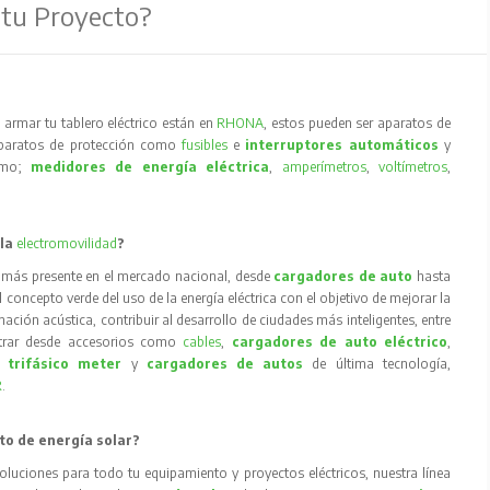
 tu Proyecto?
armar tu tablero eléctrico están en
RHONA
, estos pueden ser aparatos de
aparatos de protección como
fusibles
e
interruptores automáticos
y
como;
medidores de energía eléctrica
,
amperímetros
,
voltímetros
,
 la
electromovilidad
?
 más presente en el mercado nacional, desde
cargadores de auto
hasta
concepto verde del uso de la energía eléctrica con el objetivo de mejorar la
inación acústica, contribuir al desarrollo de ciudades más inteligentes, entre
trar desde accesorios como
cables
,
cargadores de auto eléctrico
,
 trifásico meter
y
cargadores de autos
de última tecnología,
R
.
to de energía solar?
oluciones para todo tu equipamiento y proyectos eléctricos, nuestra línea