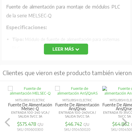
Fuente de alimentación para montaje de módulos PLC
de la serie MELSEC-Q
Especificaciones:
Tipo:
Módulo de fuente de alimentación para sistemas
PLC.
LEER MÁS
Tensión de entrada:
100-240 V AC.
Tensión de salida:
5 V DC a 3 A; 24 V DC a 0.6 A.
Clientes que vieron este producto también vieron
Aplicación:
Suministra energía estable a los módulos
del sistema MELSEC-Q.
Montaje:
Diseñado para integrarse en el bastidor de la
MITSUBISHI ELECTRIC
MITSUBISHI ELECTRIC
MITSUBISHI ELE
serie Q.
Fuente De Alimentación
Fuente De Alimentación
Fuente De Alim
Melsec-Q
Ans/Qnas
Ans/Qna
Protecciones:
Incluye mecanismos de protección
ENTRADA 100-240 VCA /
ENTRADA 100-240VCA /
ENTRADA 15-31VCC
SALIDA 5VCC 3A
SALIDA 5VCC 5A
5VCC 5A
contra sobrecargas y cortocircuitos.
$575.478
$46.742
$64.862
C/U
C/U
SKU 010600300
SKU 010450020
SKU 010450