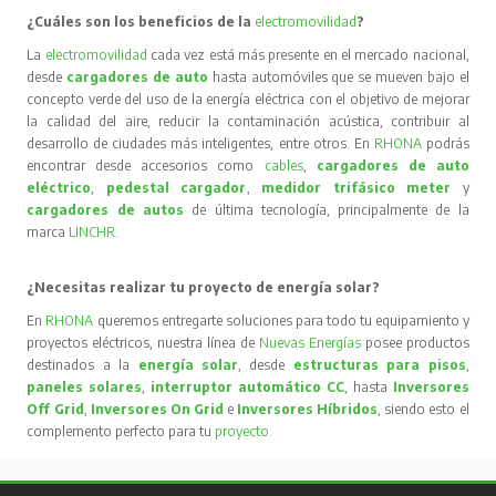
¿Cuáles son los beneficios de la
electromovilidad
?
La
electromovilidad
cada vez está más presente en el mercado nacional,
desde
cargadores de auto
hasta automóviles que se mueven bajo el
concepto verde del uso de la energía eléctrica con el objetivo de mejorar
la calidad del aire, reducir la contaminación acústica, contribuir al
desarrollo de ciudades más inteligentes, entre otros. En
RHONA
podrás
encontrar desde accesorios como
cables
,
cargadores de auto
eléctrico
,
pedestal cargador
,
medidor trifásico meter
y
cargadores de autos
de última tecnología, principalmente de la
marca
LINCHR
.
¿Necesitas realizar tu proyecto de energía solar?
En
RHONA
queremos entregarte soluciones para todo tu equipamiento y
proyectos eléctricos, nuestra línea de
Nuevas Energías
posee productos
destinados a la
energía solar
, desde
estructuras para pisos
,
paneles solares
,
interruptor automático CC
, hasta
Inversores
Off Grid
,
Inversores On Grid
e
Inversores Híbridos
, siendo esto el
complemento perfecto para tu
proyecto
.