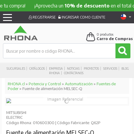
compra!
¡Aprovecha un
10% de descuento
en el total de tu 
REGISTRARSE
INGRESAR COMO CLIENTE
0
productos
Carro de Compras
SUCURSALES
CATÁLOGOS
EMPRESA
NOTICIAS
PROYECTOS
SERVICIOS
BLOG
RHONA
CONTÁCTANOS
RHONA.cl
»
Potencia y Control
»
Automatización
»
Fuentes de
Poder
» Fuente de alimentación MELSEC-Q
MITSUBISHI
ELECTRIC
Código Rhona: 010600300 | Código Fabricante: Q62P
Fuente de alimentación MELSEC-Q