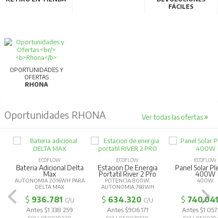
FÁCILES
OPORTUNIDADES Y
OFERTAS
RHONA
Oportunidades RHONA
Ver todas las ofertas
ECOFLOW
ECOFLOW
ECOFLOW
Bateria Adicional Delta
Estacion De Energia
Panel Solar Pl
Max
Portatil River 2 Pro
400W
AUTONOMIA 2016WH PARA
POTENCIA 800W,
400W
DELTA MAX
AUTONOMIA 768WH
$
936.781
$
634.320
$
740.04
C/U
C/U
Antes $1.338.259
Antes $906.171
Antes $1.057