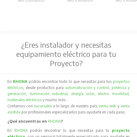
SKU 050030220
SKU 050030120
SKU 050030
¿Eres instalador y necesitas
equipamiento eléctrico para tu
Proyecto?
En
RHONA
podrás encontrar todo lo que necesitas para tus
proyectos
eléctricos
, desde productos para
automatización y control
,
potencia y
generación
,
iluminación industrial
,
energía solar
,
electro movilidad
,
materiales eléctricos
y mucho más…
Contamos con
sucursales
a lo largo de nuestro país,
venta web
y
venta
asistida
por profesionales especializados para ayudarte en cada paso.
¿Qué encuentras en
RHONA
?
En
RHONA
podrás encontrar lo que necesitas para tu
proyecto
eléctrico
, con un personal totalmente especializado para ayudarte en