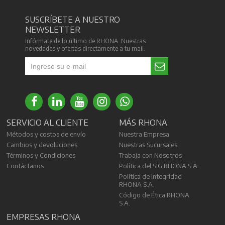
SUSCRÍBETE A NUESTRO
NEWSLETTER
Infórmate de lo último de RHONA. Nuestras
novedades y ofertas directamente a tu mail.
SERVICIO AL CLIENTE
MÁS RHONA
Métodos y costos de envío
Nuestra Empresa
Cambios y devoluciones
Nuestras Sucursales
Términos y Condiciones
Trabaja con Nosotros
Contáctanos
Política del SIG RHONA S.A.
Política de Integridad
RHONA S.A.
Código de Ética RHONA
S.A.
EMPRESAS RHONA